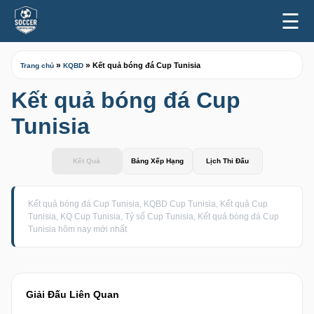
☰
»
»
Kết quả bóng đá Cup Tunisia
Trang chủ
KQBD
Kết quả bóng đá Cup
Tunisia
Kết Quả
Bảng Xếp Hạng
Lịch Thi Đấu
Kết quả bóng đá Cup Tunisia, KQBD Cup Tunisia, Kết quả Cup
Tunisia, KQ Cup Tunisia, Tỷ số Cup Tunisia, Kết quả bóng đá Cup
Tunisia hôm nay mới nhất
Giải Đấu Liên Quan