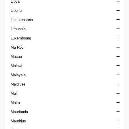
Libya
Mineiro 3
VĐQG Latvia
Ngoại hạng Lebanon
Ngoại hạng Lesotho
Liberia
Mineiro U20
Cup Latvia
Federation Cup Lebanon
Ngoại hạng Libya
Liechtenstein
Paraense A
LFA First Division
Lithuania
Paraense B1
Cup Liechtenstein
Luxembourg
Paraense B2
VĐQG Lithuania
Ma Rốc
Paraense U20
1 Lyga
VĐQG Luxembourg
Macao
Paraibano 1
Siêu Cúp Lithuania
Cup Luxembourg
VĐQG Ma Rốc
Malawi
Paraibano 2 Brazil
Cup Lithuania
Botola 2
VĐQG Macao
Malaysia
Paraibano U20
Cup Morocco
VĐQG Malawi
Maldives
Paranaense 1
FA Cup Malaysia
Mali
Paranaense 2
Malaysia Cup
VĐQG Maldives
Malta
Paranaense 3
Hạng nhất Malaysia
Ngoại hạng Mali
Mauritania
Paranaense U20
MFL Cup
Challenge Cup Malta
Mauritius
Paulista A1
Super League Malaysia
Challenge League Malta
VĐQG Mauritania