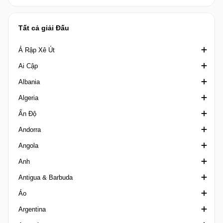
Tất cả giải Đấu
Ả Rập Xê Út
Ai Cập
Crown Prince Cup Saudi Arabia
Albania
Division 1 Saudi Arabia
Cúp quốc gia Ai Cập
Algeria
King's Cup Saudi Arabia
Cúp Liên đoàn Ai Cập
1st Division Albania
Ấn Độ
VĐQG Ả Rập Xê Út
Ngoại hạng Ai Cập
2nd Division
Coupe de la Ligue Algeria
Andorra
Siêu Cúp Ả Rập Xê Út
Second Division A
Cup Albania
Coupe Nationale
AIFF Super Cup India
Angola
Siêu Cúp Ai Cập
Super Cup Albania
VĐQG Algeria
Calcutta Premier Division
VĐQG Andorra
Anh
VĐQG Albania
Ligue 2 Algeria
I-League
2a Divisio
Girabola
Antigua & Barbuda
Reserve League Algeria
I-League 2 India
Copa Constitucio
Hạng Nhất Anh
Áo
Super Cup Algeria
VĐQG Ấn Độ
Super Cup Andorra
Siêu cúp Anh
VĐQG Antigua & Barbuda
Argentina
Santosh Trophy India
Cúp Liên đoàn
Giải hạng hai Áo