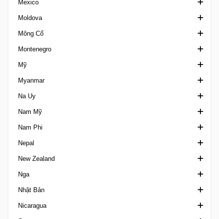
Mexico
Paulista A2
Ngoại hạng Malta
Mauritian League
Moldova
Paulista A3
FA Trophy Malta
Copa MX
Mông Cổ
Paulista A4
Super Cup Malta
Copa por Mexico
Cupa Moldova
Montenegro
Paulista Série B
VĐQG Mexico
VĐQG Moldova
Ngoại hạng Mông Cổ
Mỹ
Paulista U20
Liga de Expansion MX
Liga 1 Moldova
Siêu Cúp Mông Cổ
VĐQG Montenegro
Myanmar
Pernambucano 1
Liga MX Femenil
Cup Montenegro
Nhà nghề Mỹ
Na Uy
Pernambucano 2
Liga Premier Serie A
Second League Montenegro
MLS All-Star
VĐQG Myanmar
Nam Mỹ
Pernambucano 3
Liga Premier Serie B
MLS Next Pro
1. Division Norway
Nam Phi
Pernambucano U20
Supercopa MX
NASL
1. Division Women
CONMEBOL Copa America
Nepal
Piauiense
U20 League
NISA
2. Division Norway
CONMEBOL Copa America Femenina
1st Division South Africa
New Zealand
Potiguar 1
U23 League
NPSL
VĐQG Na Uy
CONMEBOL Libertadores
8 Cup
A Division
Nga
Potiguar 2
NWSL
3. Division Norway
CONMEBOL Libertadores Femenina
Cup South Africa
VĐQG New Zealand
Nhật Bản
Potiguar U20
NWSL Challenge Cup
Nasjonal U19 Champions League
CONMEBOL Libertadores U20
Diski Challenge
Chatham Cup
Ngoại hạng Crimea
Nicaragua
Primeira Liga Brazil
NWSL Fall Series
NM Cupen
CONMEBOL Pre-Olympic Tournament
Diski Shield
Premiership New Zealand
Cup Russia
Cúp Hoàng đế Nhật Bản