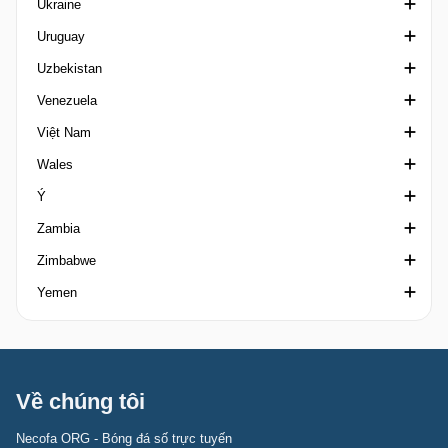
Ukraine
Pacific Games
Presidents Cup
Cúp quốc gia Úc
Ngoại hạng Uganda
Uruguay
Pan American Games
Pro League United Arab Emirates
A-League Nữ
Cup Ukraine
Uzbekistan
Premier League Asia Trophy
Super Cup United Arab Emirates
Capital Territory NPL
Druha Liga
VĐQG Uruguay
Venezuela
Premier League International Cup
Capital Territory NPL 2
Ngoại hạng Ukraina
Copa Uruguay
Cup Uzbekistan
Việt Nam
Qatar-UAE Super Cup
FQPL 3 Metro
Siêu Cúp Ukraina
Segunda Division Uruguay
Pro League Uzbekistan
VĐQG Venezuela
Wales
SAFF Championship
New South Wales NPL
Persha Liga
Super Copa Uruguay
VĐQG Uzbekistan
Copa Venezuela
Siêu Cúp Việt Nam
Ý
SheBelieves Cup
NNSW League 1
U19 League
Super Cup Uzbekistan
Segunda Division Venezuela
V-League
FAW Championship
Zambia
South American Youth Games
Northern NSW NPL
U21 League
Supercopa Venezuela
Hạng nhất Quốc gia
Ngoại hạng xứ Wales
Campionato Primavera 1
Zimbabwe
Southeast Asian Games
Northern Territory Premier League
Cup Quốc Gia Việt Nam
League Cup Wales
Campionato Primavera 2
Ngoại hạng Zambia
Yemen
The Atlantic Cup
NSW League One
Welsh Cup
Coppa Italia
Ngoại hạng Zimbabwe
Tipsport Malta Cup
Queensland NPL
Coppa Italia Primavera
Yemeni League
Tournoi Maurice Revello
Queensland Premier League
Coppa Italia Serie C
U20 Arab Championship
South Australia NPL Australia
Coppa Italia Serie D
Về chúng tôi
UAE-Qatar Super Shield
South Australia State League 1
Coppa Italia Women
Necofa ORG - Bóng đá số trực tuyến