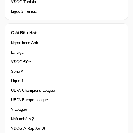
VĐQG Tunisia
Ligue 2 Tunisia
Giải Đấu Hot
Ngoại hạng Anh
La Liga
VĐQG Đức
Serie A
Ligue 1
UEFA Champions League
UEFA Europa League
V-League
Nhà nghề Mỹ
VĐQG Ả Rập Xê Út