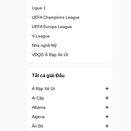
Ligue 1
UEFA Champions League
UEFA Europa League
V-League
Nhà nghề Mỹ
VĐQG Ả Rập Xê Út
Tất cả giải Đấu
Ả Rập Xê Út
Ai Cập
Crown Prince Cup Saudi Arabia
Albania
Division 1 Saudi Arabia
Cúp quốc gia Ai Cập
Algeria
King's Cup Saudi Arabia
Cúp Liên đoàn Ai Cập
1st Division Albania
Ấn Độ
VĐQG Ả Rập Xê Út
Ngoại hạng Ai Cập
2nd Division
Coupe de la Ligue Algeria