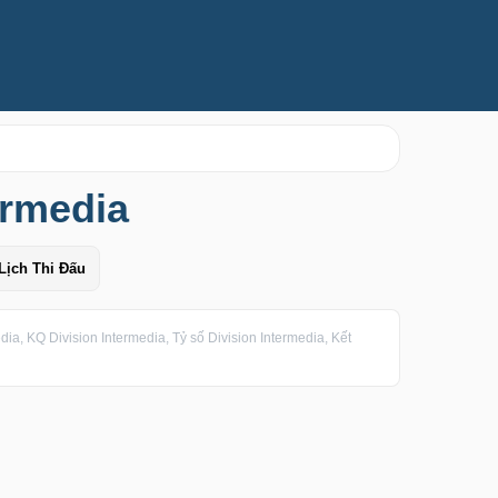
ermedia
Lịch Thi Đấu
ia, KQ Division Intermedia, Tỷ số Division Intermedia, Kết