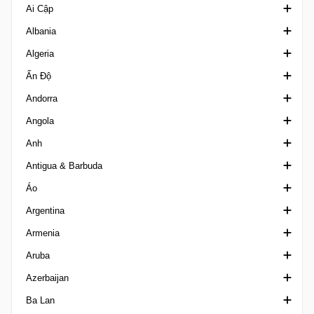
Ai Cập
Crown Prince Cup Saudi Arabia
Albania
Division 1 Saudi Arabia
Cúp quốc gia Ai Cập
Algeria
King's Cup Saudi Arabia
Cúp Liên đoàn Ai Cập
1st Division Albania
Ấn Độ
VĐQG Ả Rập Xê Út
Ngoại hạng Ai Cập
2nd Division
Coupe de la Ligue Algeria
Andorra
Siêu Cúp Ả Rập Xê Út
Second Division A
Cup Albania
Coupe Nationale
AIFF Super Cup India
Angola
Siêu Cúp Ai Cập
Super Cup Albania
VĐQG Algeria
Calcutta Premier Division
VĐQG Andorra
Anh
VĐQG Albania
Ligue 2 Algeria
I-League
2a Divisio
Girabola
Antigua & Barbuda
Reserve League Algeria
I-League 2 India
Copa Constitucio
Hạng Nhất Anh
Áo
Super Cup Algeria
VĐQG Ấn Độ
Super Cup Andorra
Siêu cúp Anh
VĐQG Antigua & Barbuda
Argentina
Santosh Trophy India
Cúp Liên đoàn
Giải hạng hai Áo
Armenia
FA Cup
VĐQG Áo
Cúp quốc gia Argentina
Aruba
FA Trophy England
Cúp Bóng đá Áo
Cúp Siêu giải đấu
Cup Armenia
Azerbaijan
FA Women's League Cup
Frauenliga
VĐQG Argentina, Torneo Betano
Ngoại hạng Armenia
Division di Honor
Ba Lan
FA Youth Cup
Landesliga
Prim B Metro Argentina
Super Cup Armenia
Cúp Bóng đá Azerbaijan