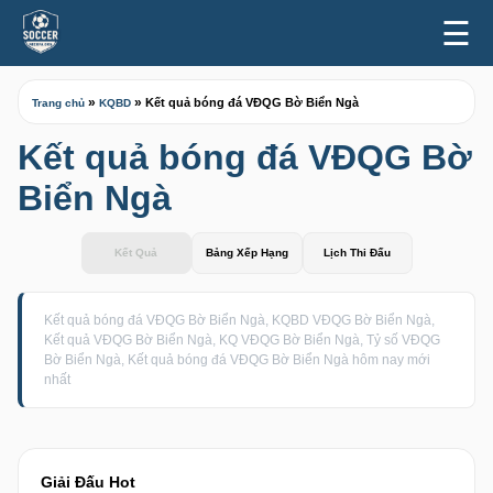
☰
»
»
Kết quả bóng đá VĐQG Bờ Biển Ngà
Trang chủ
KQBD
Kết quả bóng đá VĐQG Bờ
Biển Ngà
Kết Quả
Bảng Xếp Hạng
Lịch Thi Đấu
Kết quả bóng đá VĐQG Bờ Biển Ngà, KQBD VĐQG Bờ Biển Ngà,
Kết quả VĐQG Bờ Biển Ngà, KQ VĐQG Bờ Biển Ngà, Tỷ số VĐQG
Bờ Biển Ngà, Kết quả bóng đá VĐQG Bờ Biển Ngà hôm nay mới
nhất
Giải Đấu Hot