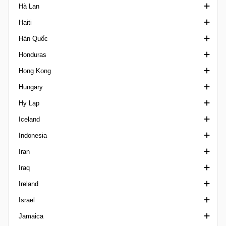
Hà Lan
Copa do Nordeste
VĐQG Guinea
Haiti
Copa Espírito Santo
Derde Divisie
Hàn Quốc
Copa Fares Lopes
VĐQG Hà Lan
Ligue Haitienne Haiti
Honduras
Copa Gaucha
Eerste Divisie
K League 1
Hong Kong
Copa Grao Para
Eredivisie Women
K League 2
VĐQG Honduras
Hungary
Copa Paulista
KNVB Beker Netherlands
K League Cup
FA Cup Hong Kong
Hy Lạp
Copa Rio
Siêu Cúp Hà Lan
Cúp Quốc Gia Hàn Quốc
Ngoại hạng Hong Kong
VĐQG Hungary
Iceland
Copa Rio U20
Reserve League Netherlands
K3 League
HKFA 1st Division
Magyar Kupa
Cúp Quốc gia Hy Lạp
Indonesia
Copa Santa Catarina
Tweede Divisie
WK-League
Sapling Cup
NB II
Football League
1. Deild Iceland
Iran
Copa Verde
U18 Divisie 1 Netherlands
Senior Shield
NB III
VĐQG Hy Lạp
VĐQG Iceland
VĐQG Indonesia
Iraq
Estadual Junior U20
U19 Divisie 1
HKPL Cup
Hạng Nhì Hy Lạp
2. Deild
Liga 2 Indonesia
Azadegan League
Ireland
Gaucho 1
U21 Divisie 1 Netherlands
Gamma Ethniki
Besta deild Women
Piala Indonesia
VĐQG Iran
VĐQG I-rắc
Israel
Gaucho 2
Cup Iceland
Piala Presiden
Siêu Cúp Iran
FAI Cup
Jamaica
Gaucho 3
Fotbolti.net Cup A
Hazfi Cup
FAI President's Cup
Liga Alef