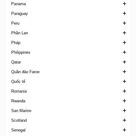
Panama
Sergipano 1
USL Cup
CONMEBOL U20
Second League B
Siêu Cúp Nhật
West Bank Premier League
Paraguay
Sergipano 2
USL League One
CONMEBOL U20 Femenino
Superliga Women
Japan Football League
LPF
Peru
VĐQG Brazil
USL League Two
Youth Championship
WE League
Copa Paraguay
Phần Lan
hạng nhì Brazil
USL Super League
VĐQG Paraguay
Copa Bicentenario
Pháp
hạng 3 Brazil
USL W League
Division Intermedia
Copa Inca
Kakkonen
Philippines
hạng 4 Brazil
WPSL
Supercopa Paraguay
Hạng Nhất Peru
Kakkosen Cup
Cúp Quốc gia Pháp
Qatar
Sergipano U20
Hạng 2 Peru
Kansallinen Liiga
Cúp Liên đoàn Pháp
Copa Paulino Alcantara
Quần đảo Faroe
Siêu Cúp Brazil
Copa Peru
League Cup Finland
Ligue 1
PFL
Emir Cup Qatar
Quốc tế
Sul-Matogrossense
Supercopa Peru
VĐQG Phần Lan
Ligue 2 France
Qatar Cup
1. Deild Faroe Islands
Romania
Tocantinense
Suomen Cup
National 1
VĐQG Qatar
Ngoại hạng Faroe
Cúp Vô địch Châu Á
Rwanda
Ykkonen
National 2
QFA Cup
Siêu Cúp Faroe
Algarve Cup
Cupa Romaniei
San Marino
Ykkoscup Finland
National 3
Second Division
Logmanssteypid
Arab Club Champions Cup
VĐQG Romania
VĐQG Rwanda
Scotland
Ykkosliiga
Premiere Ligue
Stars League
Arab Cup
Liga 1 Feminin
VĐQG San Marino
Senegal
Trophée des Champions
Cúp bóng đá châu Phi
Liga II
Coppa Titano
Challenge Cup Scotland