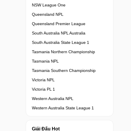
NSW League One
Queensland NPL
Queensland Premier League
South Australia NPL Australia
South Australia State League 1
Tasmania Northern Championship
Tasmania NPL
Tasmania Southern Championship
Victoria NPL
Victoria PL 1
Western Australia NPL
Western Australia State League 1
Giải Đấu Hot