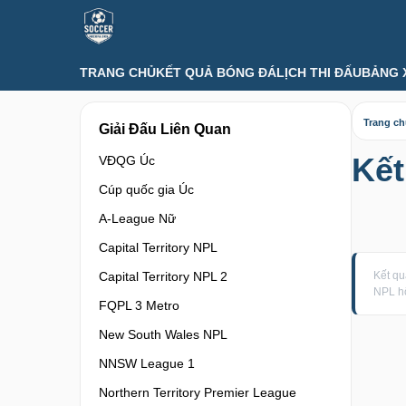
TRANG CHỦ
KẾT QUẢ BÓNG ĐÁ
LỊCH THI ĐẤU
BẢNG 
Trang c
Giải Đấu Liên Quan
Kết
VĐQG Úc
Cúp quốc gia Úc
A-League Nữ
Capital Territory NPL
Capital Territory NPL 2
Kết q
NPL h
FQPL 3 Metro
New South Wales NPL
NNSW League 1
Northern Territory Premier League