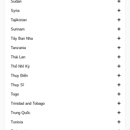
Sudan
CONMEBOL/UEFA Finalissima
Scottish Cup
Siêu Cup Síp
3. liga Slovakia
2. SNL
hạng Nhất Somalia
Syria
COTIF Tournament
SWF Scottish Cup
Cup Cyprus
Cup Slovakia
3. SNL
Ngoại hạng Sudan
Tajikistan
Emirates Cup
SWPL Cup
I Liga Women
Cup Slovenia
Ngoại hạng Syria
Surinam
FIFA Confederations Cup
VĐQG Tajikistan
Tây Ban Nha
FIFA U17 Women's World Cup
Suriname Major League
Tanzania
Giao hữu
Cúp Nhà vua Tây Ban Nha
Thái Lan
FIFA U20 Women's World Cup
Copa Federacion
Ligi kuu Bara
Thổ Nhĩ Kỳ
Friendlies Women
La Liga
FA Cup Thailand
Thụy Điển
Gulf Cup of Nations
Primera Division Femenina
League Cup Thailand
1. Lig
Thụy Sĩ
International Champions Cup
Primera Division RFEF
VĐQG Thái Lan
2. Lig
VĐQG Thụy Điển
Togo
Islamic Solidarity Games
Segunda Division Spain
Thai Champions Cup
3. Lig Turkey
Damallsvenskan
1. Liga Classic
Trinidad and Tobago
King's Cup
Segunda Division RFEF
Thai League 2
Cup Turkey
Division 2
1. Liga Promotion
VĐQG Togo
Trung Quốc
Kirin Cup
Super Cup Spain
VĐQG Thổ Nhĩ Kỳ
Elitettan
2. Liga Interregional
Giải Chuyên nghiệp Trinidad và Tobago
Tunisia
Leagues Cup
Supercopa Femenina
Super Cup Turkey
Ettan
Challenge League Switzerland
Chinese Football League 1