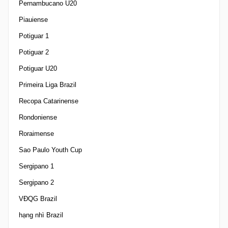
Pernambucano U20
Piauiense
Potiguar 1
Potiguar 2
Potiguar U20
Primeira Liga Brazil
Recopa Catarinense
Rondoniense
Roraimense
Sao Paulo Youth Cup
Sergipano 1
Sergipano 2
VĐQG Brazil
hạng nhì Brazil