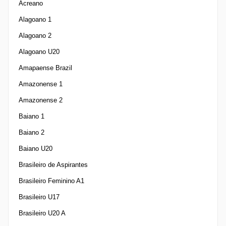
Acreano
Alagoano 1
Alagoano 2
Alagoano U20
Amapaense Brazil
Amazonense 1
Amazonense 2
Baiano 1
Baiano 2
Baiano U20
Brasileiro de Aspirantes
Brasileiro Feminino A1
Brasileiro U17
Brasileiro U20 A