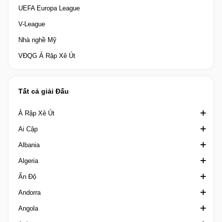
UEFA Europa League
V-League
Nhà nghề Mỹ
VĐQG Ả Rập Xê Út
Tất cả giải Đấu
Ả Rập Xê Út
Ai Cập
Crown Prince Cup Saudi Arabia
Albania
Division 1 Saudi Arabia
Cúp quốc gia Ai Cập
Algeria
King's Cup Saudi Arabia
Cúp Liên đoàn Ai Cập
1st Division Albania
Ấn Độ
VĐQG Ả Rập Xê Út
Ngoại hạng Ai Cập
2nd Division
Coupe de la Ligue Algeria
Andorra
Siêu Cúp Ả Rập Xê Út
Second Division A
Cup Albania
Coupe Nationale
AIFF Super Cup India
Angola
Siêu Cúp Ai Cập
Super Cup Albania
VĐQG Algeria
Calcutta Premier Division
VĐQG Andorra