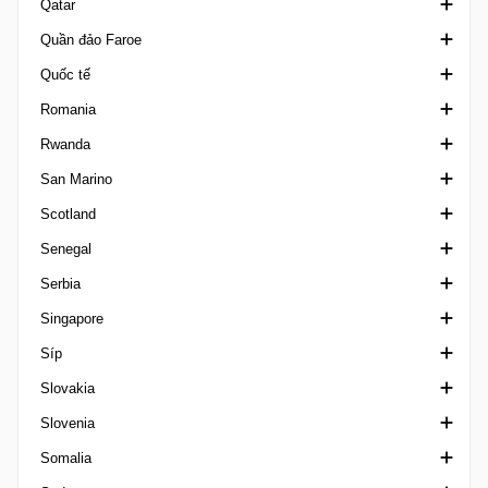
Qatar
Sergipano U20
Hạng 2 Peru
Kansallinen Liiga
Cúp Liên đoàn Pháp
Copa Paulino Alcantara
Quần đảo Faroe
Siêu Cúp Brazil
Copa Peru
League Cup Finland
Ligue 1
PFL
Emir Cup Qatar
Quốc tế
Sul-Matogrossense
Supercopa Peru
VĐQG Phần Lan
Ligue 2 France
Qatar Cup
1. Deild Faroe Islands
Romania
Tocantinense
Suomen Cup
National 1
VĐQG Qatar
Ngoại hạng Faroe
Cúp Vô địch Châu Á
Rwanda
Ykkonen
National 2
QFA Cup
Siêu Cúp Faroe
Algarve Cup
Cupa Romaniei
San Marino
Ykkoscup Finland
National 3
Second Division
Logmanssteypid
Arab Club Champions Cup
VĐQG Romania
VĐQG Rwanda
Scotland
Ykkosliiga
Premiere Ligue
Stars League
Arab Cup
Liga 1 Feminin
VĐQG San Marino
Senegal
Trophée des Champions
Cúp bóng đá châu Phi
Liga II
Coppa Titano
Challenge Cup Scotland
Serbia
CAC Games
Liga III
Super Cup San Marino
Championship Scotland
Ligue 1 Senegal
Singapore
Campeones Cup
Supercupa
Highland / Lowland
Cup Serbia
Síp
Caribbean Cup
League Cup Scotland
Prva Liga
Cup Singapore
Slovakia
Giao hữu câu lạc bộ
League One Scotland
VĐQG Serbia
VĐQG Singapore
Hạng nhất Síp
Slovenia
China Cup
Ngoại hạng Scotland
Srpska Liga
League Cup Singapore
Hạng nhì Síp
VĐQG Slovakia
Somalia
Club Friendlies Women
League Two Scotland
Hạng ba Síp
2. liga Slovakia
1. SNL