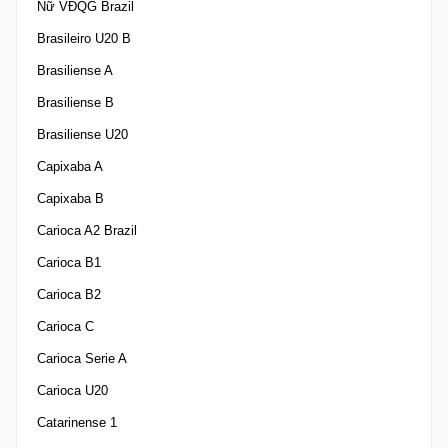
Nữ VĐQG Brazil
Brasileiro U20 B
Brasiliense A
Brasiliense B
Brasiliense U20
Capixaba A
Capixaba B
Carioca A2 Brazil
Carioca B1
Carioca B2
Carioca C
Carioca Serie A
Carioca U20
Catarinense 1