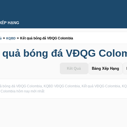
XẾP HẠNG
»
»
Kết quả bóng đá VĐQG Colombia
hủ
KQBD
 quả bóng đá VĐQG Colo
Kết Quả
Bảng Xếp Hạng
uả bóng đá VĐQG Colombia, KQBD VĐQG Colombia, Kết quả VĐQG Colombia, KQ 
Colombia hôm nay mới nhất