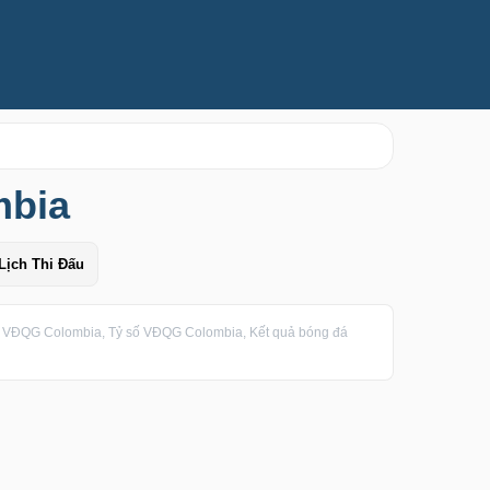
mbia
Lịch Thi Đấu
VĐQG Colombia, Tỷ số VĐQG Colombia, Kết quả bóng đá