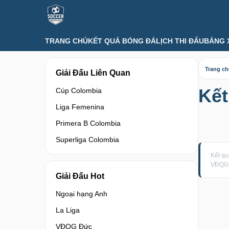
TRANG CHỦ
KẾT QUẢ BÓNG ĐÁ
LỊCH THI ĐẤU
BẢNG 
Trang c
Giải Đấu Liên Quan
Kết
Cúp Colombia
Liga Femenina
Primera B Colombia
Superliga Colombia
Kết q
VĐQG 
Giải Đấu Hot
Ngoại hạng Anh
La Liga
VĐQG Đức