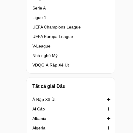
Serie A
Ligue 1
UEFA Champions League
UEFA Europa League
V-League
Nhà nghề Mỹ
VĐQG Ả Rập Xê Út
Tất cả giải Đấu
Ả Rập Xê Út
Ai Cập
Crown Prince Cup Saudi Arabia
Albania
Division 1 Saudi Arabia
Cúp quốc gia Ai Cập
Algeria
King's Cup Saudi Arabia
Cúp Liên đoàn Ai Cập
1st Division Albania