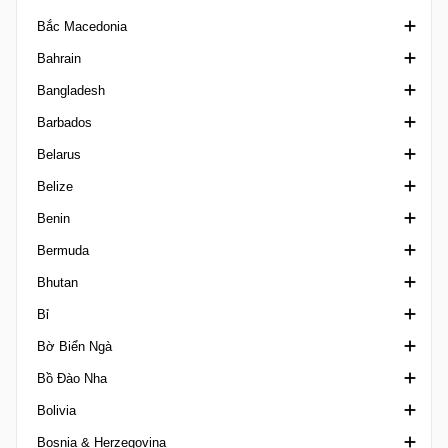
Bắc Macedonia
League One England
Primera D
Birinci Dasta
VĐQG Ba Lan
Championship Northern Ireland
Bahrain
League Two England
Giải hạng nhì Argentina
Cup Poland
Charity Shield
VĐQG Bắc Macedonia
Bangladesh
National League England
Super Copa Argentina
Ekstraliga Women
Irish Cup
Cup North Macedonia
Cúp Nhà vua Bahrain
Barbados
National League Cup
Super Copa International
I Liga
League Cup Northern Ireland
Second League North Macedonia
Ngoại hạng Bahrain
Ngoại hạng Bangladesh
Belarus
National League N / S England
Torneo Federal A Argentina
II Liga
VĐQG Bắc Ireland
Siêu Cúp Bahrain
Federation Cup Bangladesh
Ngoại hạng Barbados
Belize
Non League Div One
Torneo Promocional Amateur
III Liga
Premier Intermediate League
Federation Cup Bahrain
Giải Bóng đá hạng Nhất Belarus
Benin
Non League Premier
Torneo Proyeccion
Super Cup Poland
Premiership Women
Cúp Bóng đá Belarus
Ngoại hạng Belize
Bermuda
Ngoại hạng Anh
Trofeo de Campeones
Ngoại hạng Belarus, Vysshaya Liga
Ngoại hạng Benin
Bhutan
Professional Development League
2. Division Belarus
Ngoại hạng Bermuda
Bỉ
U18 Premier League
Siêu Cúp Belarus
Ngoại hạng Bhutan
Bờ Biển Ngà
Women’s FA Community Shield
Reserve League Belarus
Super League Bhutan
Giải hạng Nhì Bỉ
Bồ Đào Nha
Women's FA Cup
Cúp Bóng đá Bỉ
VĐQG Bờ Biển Ngà
Bolivia
Women's Super League
First Amateur Division
1a Divisao Women
Bosnia & Herzegovina
WSL 2
First Division A
Campeonato de Portugal Prio
Cúp bóng đá Bolivia