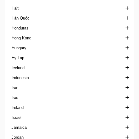
Haiti
Copa Espírito Santo
Derde Divisie
Hàn Quốc
Copa Fares Lopes
VĐQG Hà Lan
Ligue Haitienne Haiti
Honduras
Copa Gaucha
Eerste Divisie
K League 1
Hong Kong
Copa Grao Para
Eredivisie Women
K League 2
VĐQG Honduras
Hungary
Copa Paulista
KNVB Beker Netherlands
K League Cup
FA Cup Hong Kong
Hy Lạp
Copa Rio
Siêu Cúp Hà Lan
Cúp Quốc Gia Hàn Quốc
Ngoại hạng Hong Kong
VĐQG Hungary
Iceland
Copa Rio U20
Reserve League Netherlands
K3 League
HKFA 1st Division
Magyar Kupa
Cúp Quốc gia Hy Lạp
Indonesia
Copa Santa Catarina
Tweede Divisie
WK-League
Sapling Cup
NB II
Football League
1. Deild Iceland
Iran
Copa Verde
U18 Divisie 1 Netherlands
Senior Shield
NB III
VĐQG Hy Lạp
VĐQG Iceland
VĐQG Indonesia
Iraq
Estadual Junior U20
U19 Divisie 1
HKPL Cup
Hạng Nhì Hy Lạp
2. Deild
Liga 2 Indonesia
Azadegan League
Ireland
Gaucho 1
U21 Divisie 1 Netherlands
Gamma Ethniki
Besta deild Women
Piala Indonesia
VĐQG Iran
VĐQG I-rắc
Israel
Gaucho 2
Cup Iceland
Piala Presiden
Siêu Cúp Iran
FAI Cup
Jamaica
Gaucho 3
Fotbolti.net Cup A
Hazfi Cup
FAI President's Cup
Liga Alef
Jordan
Goiano 1
League Cup Iceland
First Division
Ngoại hạng Israel
Ngoại hạng Jamaica