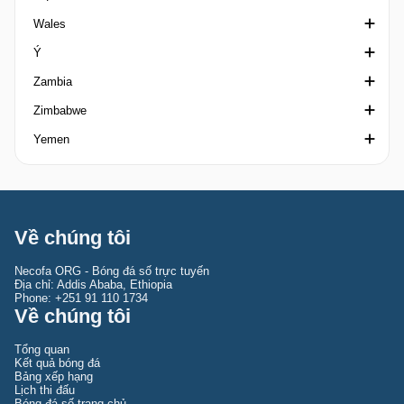
Wales
SAFF Championship
New South Wales NPL
Persha Liga
Super Copa Uruguay
VĐQG Uzbekistan
Copa Venezuela
Siêu Cúp Việt Nam
Ý
SheBelieves Cup
NNSW League 1
U19 League
Super Cup Uzbekistan
Segunda Division Venezuela
V-League
FAW Championship
Zambia
South American Youth Games
Northern NSW NPL
U21 League
Supercopa Venezuela
Hạng nhất Quốc gia
Ngoại hạng xứ Wales
Campionato Primavera 1
Zimbabwe
Southeast Asian Games
Northern Territory Premier League
Cup Quốc Gia Việt Nam
League Cup Wales
Campionato Primavera 2
Ngoại hạng Zambia
Yemen
The Atlantic Cup
NSW League One
Welsh Cup
Coppa Italia
Ngoại hạng Zimbabwe
Tipsport Malta Cup
Queensland NPL
Coppa Italia Primavera
Yemeni League
Tournoi Maurice Revello
Queensland Premier League
Coppa Italia Serie C
U20 Arab Championship
South Australia NPL Australia
Coppa Italia Serie D
Về chúng tôi
UAE-Qatar Super Shield
South Australia State League 1
Coppa Italia Women
Necofa ORG - Bóng đá số trực tuyến
UEFA/CONMEBOL Club Challenge
Tasmania Northern Championship
Serie A
Địa chỉ: Addis Ababa, Ethiopia
Phone: +251 91 110 1734
Về chúng tôi
WAFF Championship U23
Tasmania NPL
Serie A Women
Women's International Champions Cup
Tasmania Southern Championship
Serie B
Tổng quan
Kết quả bóng đá
Women's Olympic Qualifying Asia
Victoria NPL
Serie C
Bảng xếp hạng
Lịch thi đấu
Women's Olympic Qualifying CAF
Victoria PL 1
Siêu Cúp Ý
Bóng đá số trang chủ