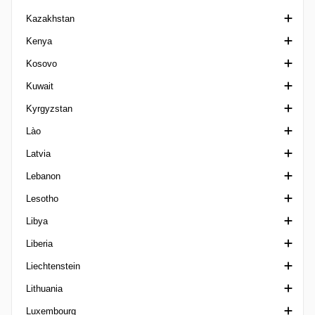
Kazakhstan
Goiano 2
Reykjavik Cup
Ngoại hạng Ireland
Liga Leumit
Ngoại hạng Jordan
Kenya
Goiano 3
Super Cup Iceland
League Cup Ireland
State Cup
Cup Jordan
1. Division Kazakhstan
Kosovo
Goiano U20
Women's President's Cup
Super Cup Israel
Siêu Cúp Jordan
Ngoại hạng Kazakhstan
Ngoại hạng Kenya
Kuwait
Maranhense 1
Toto Cup Ligat Al
Shield Cup Jordan
Siêu Cúp Kazakhstan
Shield Cup Kenya
Siêu Cup Kosovo
Kyrgyzstan
Maranhense 2
Cup Kazakhstan
Super League Kenya
VĐQG Kosovo
Crown Prince Cup Kuwait
Lào
Matogrossense 1
Cup Kosovo
Division 1 Kuwait
VĐQG Kyrgyzstan
Latvia
Matogrossense 2
VĐQG Kuwait
VĐQG Lào
Lebanon
Mineiro 1
Siêu Cúp Kuwait
1. Liga Latvia
Lesotho
Mineiro 2
Emir Cup Kuwait
Siêu Cúp Latvia
Cup Lebanon
Libya
Mineiro 3
VĐQG Latvia
Ngoại hạng Lebanon
Ngoại hạng Lesotho
Liberia
Mineiro U20
Cup Latvia
Federation Cup Lebanon
Ngoại hạng Libya
Liechtenstein
Paraense A
LFA First Division
Lithuania
Paraense B1
Cup Liechtenstein
Luxembourg
Paraense B2
VĐQG Lithuania