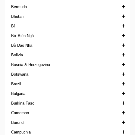
Bermuda
Ngoại hạng Anh
Trofeo de Campeones
Ngoại hạng Belarus, Vysshaya Liga
Ngoại hạng Benin
Bhutan
Professional Development League
2. Division Belarus
Ngoại hạng Bermuda
Bỉ
U18 Premier League
Siêu Cúp Belarus
Ngoại hạng Bhutan
Bờ Biển Ngà
Women’s FA Community Shield
Reserve League Belarus
Super League Bhutan
Giải hạng Nhì Bỉ
Bồ Đào Nha
Women's FA Cup
Cúp Bóng đá Bỉ
VĐQG Bờ Biển Ngà
Bolivia
Women's Super League
First Amateur Division
1a Divisao Women
Bosnia & Herzegovina
WSL 2
First Division A
Campeonato de Portugal Prio
Cúp bóng đá Bolivia
Botswana
VĐQG Bỉ
Juniores U19
Giải hạng nhất Bolivia
Ngoại hạng Bosnia và Herzegovina
Brazil
Provincial
Liga 3 Portugal
Nacional B Bolivia
Cúp bóng đá Bosna và Hercegovina
Ngoại hạng Botswana
Bulgaria
Second Amateur Division
VĐQG Bồ Đào Nha
Torneo Amistoso de Verano
Premijer Liga
Acreano
Burkina Faso
Super Cup Belgium
Liga Revelacao U23
Alagoano 1
Cúp Bóng đá Bulgaria
Cameroon
Super League Belgium
Siêu Cúp Bồ Đào Nha
Alagoano 2
Hạng Nhất Bulgaria
Ligue 1 Burkina Faso
Burundi
Third Amateur Division
Segunda Liga
Alagoano U20
Hạng Nhì Bulgaria
VĐQG Cameroon
Campuchia
Taca da Liga
Amapaense Brazil
Hạng Ba Bulgaria
Siêu Cúp Cameroon
Ligue A