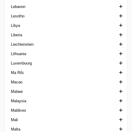
Lebanon
Mineiro 1
Siêu Cúp Kuwait
1. Liga Latvia
Lesotho
Mineiro 2
Emir Cup Kuwait
Siêu Cúp Latvia
Cup Lebanon
Libya
Mineiro 3
VĐQG Latvia
Ngoại hạng Lebanon
Ngoại hạng Lesotho
Liberia
Mineiro U20
Cup Latvia
Federation Cup Lebanon
Ngoại hạng Libya
Liechtenstein
Paraense A
LFA First Division
Lithuania
Paraense B1
Cup Liechtenstein
Luxembourg
Paraense B2
VĐQG Lithuania
Ma Rốc
Paraense U20
1 Lyga
VĐQG Luxembourg
Macao
Paraibano 1
Siêu Cúp Lithuania
Cup Luxembourg
VĐQG Ma Rốc
Malawi
Paraibano 2 Brazil
Cup Lithuania
Botola 2
VĐQG Macao
Malaysia
Paraibano U20
Cup Morocco
VĐQG Malawi
Maldives
Paranaense 1
FA Cup Malaysia
Mali
Paranaense 2
Malaysia Cup
VĐQG Maldives
Malta
Paranaense 3
Hạng nhất Malaysia
Ngoại hạng Mali