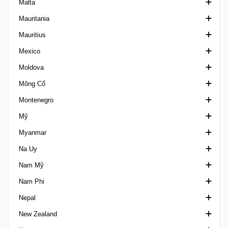
Malta
Paranaense 3
Hạng nhất Malaysia
Ngoại hạng Mali
Mauritania
Paranaense U20
MFL Cup
Challenge Cup Malta
Mauritius
Paulista A1
Super League Malaysia
Challenge League Malta
VĐQG Mauritania
Mexico
Paulista A2
Ngoại hạng Malta
Mauritian League
Moldova
Paulista A3
FA Trophy Malta
Copa MX
Mông Cổ
Paulista A4
Super Cup Malta
Copa por Mexico
Cupa Moldova
Montenegro
Paulista Série B
VĐQG Mexico
VĐQG Moldova
Ngoại hạng Mông Cổ
Mỹ
Paulista U20
Liga de Expansion MX
Liga 1 Moldova
Siêu Cúp Mông Cổ
VĐQG Montenegro
Myanmar
Pernambucano 1
Liga MX Femenil
Cup Montenegro
Nhà nghề Mỹ
Na Uy
Pernambucano 2
Liga Premier Serie A
Second League Montenegro
MLS All-Star
VĐQG Myanmar
Nam Mỹ
Pernambucano 3
Liga Premier Serie B
MLS Next Pro
1. Division Norway
Nam Phi
Pernambucano U20
Supercopa MX
NASL
1. Division Women
CONMEBOL Copa America
Nepal
Piauiense
U20 League
NISA
2. Division Norway
CONMEBOL Copa America Femenina
1st Division South Africa
New Zealand
Potiguar 1
U23 League
NPSL
VĐQG Na Uy
CONMEBOL Libertadores
8 Cup
A Division