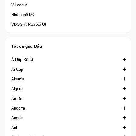
V-League
Nhà nghề Mỹ
VĐQG Ả Rập Xê Út
Tất cả giải Đấu
Ả Rập Xê Út
Ai Cập
Crown Prince Cup Saudi Arabia
Albania
Division 1 Saudi Arabia
Cúp quốc gia Ai Cập
Algeria
King's Cup Saudi Arabia
Cúp Liên đoàn Ai Cập
1st Division Albania
Ấn Độ
VĐQG Ả Rập Xê Út
Ngoại hạng Ai Cập
2nd Division
Coupe de la Ligue Algeria
Andorra
Siêu Cúp Ả Rập Xê Út
Second Division A
Cup Albania
Coupe Nationale
AIFF Super Cup India
Angola
Siêu Cúp Ai Cập
Super Cup Albania
VĐQG Algeria
Calcutta Premier Division
VĐQG Andorra
Anh
VĐQG Albania
Ligue 2 Algeria
I-League
2a Divisio
Girabola