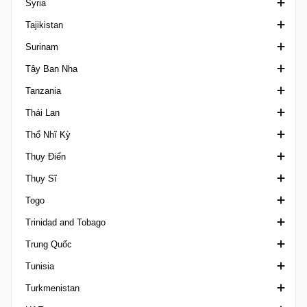
Syria
COTIF Tournament
SWF Scottish Cup
Cup Cyprus
Cup Slovakia
3. SNL
Ngoại hạng Sudan
Tajikistan
Emirates Cup
SWPL Cup
I Liga Women
Cup Slovenia
Ngoại hạng Syria
Surinam
FIFA Confederations Cup
VĐQG Tajikistan
Tây Ban Nha
FIFA U17 Women's World Cup
Suriname Major League
Tanzania
Giao hữu
Cúp Nhà vua Tây Ban Nha
Thái Lan
FIFA U20 Women's World Cup
Copa Federacion
Ligi kuu Bara
Thổ Nhĩ Kỳ
Friendlies Women
La Liga
FA Cup Thailand
Thụy Điển
Gulf Cup of Nations
Primera Division Femenina
League Cup Thailand
1. Lig
Thụy Sĩ
International Champions Cup
Primera Division RFEF
VĐQG Thái Lan
2. Lig
VĐQG Thụy Điển
Togo
Islamic Solidarity Games
Segunda Division Spain
Thai Champions Cup
3. Lig Turkey
Damallsvenskan
1. Liga Classic
Trinidad and Tobago
King's Cup
Segunda Division RFEF
Thai League 2
Cup Turkey
Division 2
1. Liga Promotion
VĐQG Togo
Trung Quốc
Kirin Cup
Super Cup Spain
VĐQG Thổ Nhĩ Kỳ
Elitettan
2. Liga Interregional
Giải Chuyên nghiệp Trinidad và Tobago
Tunisia
Leagues Cup
Supercopa Femenina
Super Cup Turkey
Ettan
Challenge League Switzerland
Chinese Football League 1
Turkmenistan
Mediterranean Games
Tercera Division RFEF
Cúp Quốc gia Thụy Điển
Erste Liga Cup
Ngoại hạng Trung Quốc
VĐQG Tunisia