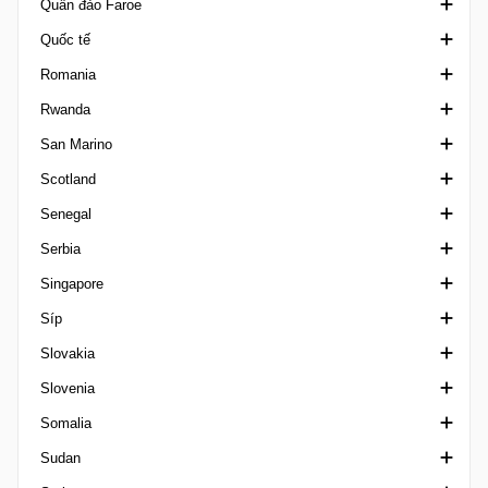
Quần đảo Faroe
Siêu Cúp Brazil
Copa Peru
League Cup Finland
Ligue 1
PFL
Emir Cup Qatar
Quốc tế
Sul-Matogrossense
Supercopa Peru
VĐQG Phần Lan
Ligue 2 France
Qatar Cup
1. Deild Faroe Islands
Romania
Tocantinense
Suomen Cup
National 1
VĐQG Qatar
Ngoại hạng Faroe
Cúp Vô địch Châu Á
Rwanda
Ykkonen
National 2
QFA Cup
Siêu Cúp Faroe
Algarve Cup
Cupa Romaniei
San Marino
Ykkoscup Finland
National 3
Second Division
Logmanssteypid
Arab Club Champions Cup
VĐQG Romania
VĐQG Rwanda
Scotland
Ykkosliiga
Premiere Ligue
Stars League
Arab Cup
Liga 1 Feminin
VĐQG San Marino
Senegal
Trophée des Champions
Cúp bóng đá châu Phi
Liga II
Coppa Titano
Challenge Cup Scotland
Serbia
CAC Games
Liga III
Super Cup San Marino
Championship Scotland
Ligue 1 Senegal
Singapore
Campeones Cup
Supercupa
Highland / Lowland
Cup Serbia
Síp
Caribbean Cup
League Cup Scotland
Prva Liga
Cup Singapore
Slovakia
Giao hữu câu lạc bộ
League One Scotland
VĐQG Serbia
VĐQG Singapore
Hạng nhất Síp
Slovenia
China Cup
Ngoại hạng Scotland
Srpska Liga
League Cup Singapore
Hạng nhì Síp
VĐQG Slovakia
Somalia
Club Friendlies Women
League Two Scotland
Hạng ba Síp
2. liga Slovakia
1. SNL
Sudan
CONMEBOL/UEFA Finalissima
Scottish Cup
Siêu Cup Síp
3. liga Slovakia
2. SNL
hạng Nhất Somalia