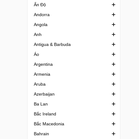
Ấn Độ
VĐQG Ả Rập Xê Út
Ngoại hạng Ai Cập
2nd Division
Coupe de la Ligue Algeria
Andorra
Siêu Cúp Ả Rập Xê Út
Second Division A
Cup Albania
Coupe Nationale
AIFF Super Cup India
Angola
Siêu Cúp Ai Cập
Super Cup Albania
VĐQG Algeria
Calcutta Premier Division
VĐQG Andorra
Anh
VĐQG Albania
Ligue 2 Algeria
I-League
2a Divisio
Girabola
Antigua & Barbuda
Reserve League Algeria
I-League 2 India
Copa Constitucio
Hạng Nhất Anh
Áo
Super Cup Algeria
VĐQG Ấn Độ
Super Cup Andorra
Siêu cúp Anh
VĐQG Antigua & Barbuda
Argentina
Santosh Trophy India
Cúp Liên đoàn
Giải hạng hai Áo
Armenia
FA Cup
VĐQG Áo
Cúp quốc gia Argentina
Aruba
FA Trophy England
Cúp Bóng đá Áo
Cúp Siêu giải đấu
Cup Armenia
Azerbaijan
FA Women's League Cup
Frauenliga
VĐQG Argentina, Torneo Betano
Ngoại hạng Armenia
Division di Honor
Ba Lan
FA Youth Cup
Landesliga
Prim B Metro Argentina
Super Cup Armenia
Cúp Bóng đá Azerbaijan
Bắc Ireland
League Cup England
Regionalliga Austria
Primera C
First League Armenia
Ngoại hạng Azerbaijan
Central Youth League
Bắc Macedonia
League One England
Primera D
Birinci Dasta
VĐQG Ba Lan
Championship Northern Ireland
Bahrain
League Two England
Giải hạng nhì Argentina
Cup Poland
Charity Shield
VĐQG Bắc Macedonia