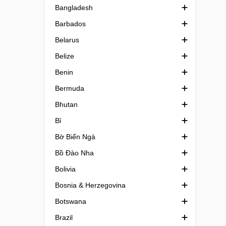
Bangladesh
National League England
Super Copa Argentina
Ekstraliga Women
Irish Cup
Cup North Macedonia
Cúp Nhà vua Bahrain
Barbados
National League Cup
Super Copa International
I Liga
League Cup Northern Ireland
Second League North Macedonia
Ngoại hạng Bahrain
Ngoại hạng Bangladesh
Belarus
National League N / S England
Torneo Federal A Argentina
II Liga
VĐQG Bắc Ireland
Siêu Cúp Bahrain
Federation Cup Bangladesh
Ngoại hạng Barbados
Belize
Non League Div One
Torneo Promocional Amateur
III Liga
Premier Intermediate League
Federation Cup Bahrain
Giải Bóng đá hạng Nhất Belarus
Benin
Non League Premier
Torneo Proyeccion
Super Cup Poland
Premiership Women
Cúp Bóng đá Belarus
Ngoại hạng Belize
Bermuda
Ngoại hạng Anh
Trofeo de Campeones
Ngoại hạng Belarus, Vysshaya Liga
Ngoại hạng Benin
Bhutan
Professional Development League
2. Division Belarus
Ngoại hạng Bermuda
Bỉ
U18 Premier League
Siêu Cúp Belarus
Ngoại hạng Bhutan
Bờ Biển Ngà
Women’s FA Community Shield
Reserve League Belarus
Super League Bhutan
Giải hạng Nhì Bỉ
Bồ Đào Nha
Women's FA Cup
Cúp Bóng đá Bỉ
VĐQG Bờ Biển Ngà
Bolivia
Women's Super League
First Amateur Division
1a Divisao Women
Bosnia & Herzegovina
WSL 2
First Division A
Campeonato de Portugal Prio
Cúp bóng đá Bolivia
Botswana
VĐQG Bỉ
Juniores U19
Giải hạng nhất Bolivia
Ngoại hạng Bosnia và Herzegovina
Brazil
Provincial
Liga 3 Portugal
Nacional B Bolivia
Cúp bóng đá Bosna và Hercegovina
Ngoại hạng Botswana