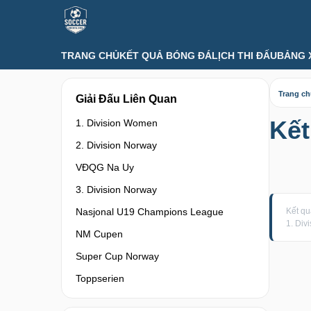
TRANG CHỦ
KẾT QUẢ BÓNG ĐÁ
LỊCH THI ĐẤU
BẢNG 
Trang c
Giải Đấu Liên Quan
Kết
1. Division Women
2. Division Norway
VĐQG Na Uy
3. Division Norway
Nasjonal U19 Champions League
Kết qu
1. Div
NM Cupen
Super Cup Norway
Toppserien