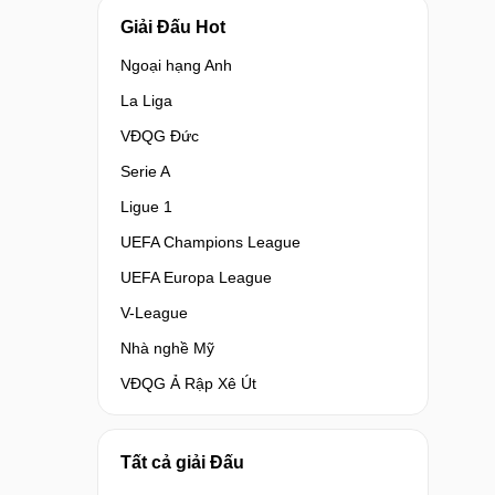
Giải Đấu Hot
Ngoại hạng Anh
La Liga
VĐQG Đức
Serie A
Ligue 1
UEFA Champions League
UEFA Europa League
V-League
Nhà nghề Mỹ
VĐQG Ả Rập Xê Út
Tất cả giải Đấu