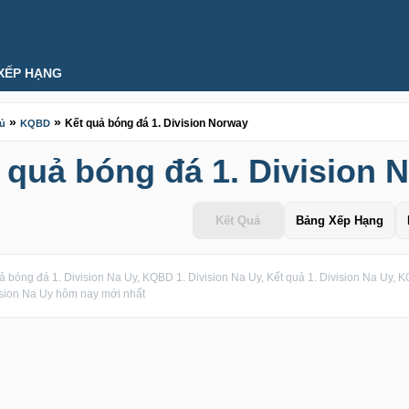
XẾP HẠNG
»
»
Kết quả bóng đá 1. Division Norway
hủ
KQBD
 quả bóng đá 1. Division 
Kết Quả
Bảng Xếp Hạng
ả bóng đá 1. Division Na Uy, KQBD 1. Division Na Uy, Kết quả 1. Division Na Uy, KQ
ision Na Uy hôm nay mới nhất