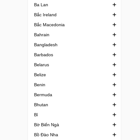
Ba Lan
FA Youth Cup
Landesliga
Prim B Metro Argentina
Super Cup Armenia
Cúp Bóng đá Azerbaijan
Bắc Ireland
League Cup England
Regionalliga Austria
Primera C
First League Armenia
Ngoại hạng Azerbaijan
Central Youth League
Bắc Macedonia
League One England
Primera D
Birinci Dasta
VĐQG Ba Lan
Championship Northern Ireland
Bahrain
League Two England
Giải hạng nhì Argentina
Cup Poland
Charity Shield
VĐQG Bắc Macedonia
Bangladesh
National League England
Super Copa Argentina
Ekstraliga Women
Irish Cup
Cup North Macedonia
Cúp Nhà vua Bahrain
Barbados
National League Cup
Super Copa International
I Liga
League Cup Northern Ireland
Second League North Macedonia
Ngoại hạng Bahrain
Ngoại hạng Bangladesh
Belarus
National League N / S England
Torneo Federal A Argentina
II Liga
VĐQG Bắc Ireland
Siêu Cúp Bahrain
Federation Cup Bangladesh
Ngoại hạng Barbados
Belize
Non League Div One
Torneo Promocional Amateur
III Liga
Premier Intermediate League
Federation Cup Bahrain
Giải Bóng đá hạng Nhất Belarus
Benin
Non League Premier
Torneo Proyeccion
Super Cup Poland
Premiership Women
Cúp Bóng đá Belarus
Ngoại hạng Belize
Bermuda
Ngoại hạng Anh
Trofeo de Campeones
Ngoại hạng Belarus, Vysshaya Liga
Ngoại hạng Benin
Bhutan
Professional Development League
2. Division Belarus
Ngoại hạng Bermuda
Bỉ
U18 Premier League
Siêu Cúp Belarus
Ngoại hạng Bhutan
Bờ Biển Ngà
Women’s FA Community Shield
Reserve League Belarus
Super League Bhutan
Giải hạng Nhì Bỉ
Bồ Đào Nha
Women's FA Cup
Cúp Bóng đá Bỉ
VĐQG Bờ Biển Ngà