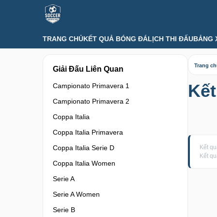
TRANG CHỦ
KẾT QUẢ BÓNG ĐÁ
LỊCH THI ĐẤU
BẢNG 
Trang c
Giải Đấu Liên Quan
Kết
Campionato Primavera 1
Campionato Primavera 2
Coppa Italia
Coppa Italia Primavera
Coppa Italia Serie D
Kết qu
Kết qu
Coppa Italia Women
Serie A
Serie A Women
Serie B