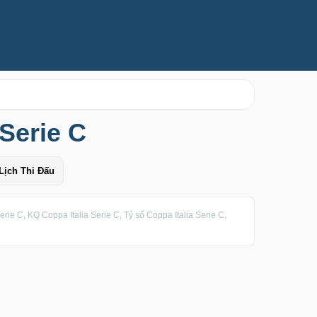
Serie C
Lịch Thi Đấu
rie C, KQ Coppa Italia Serie C, Tỷ số Coppa Italia Serie C,