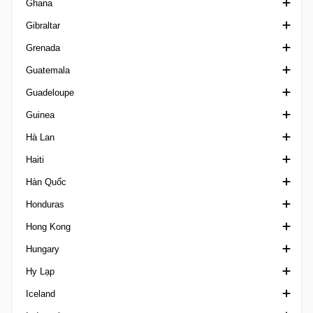
Ghana
Cearense 3
Copa Centroamericana
Siêu Cúp Đức
VĐQG Georgia
Gibraltar
Cearense U20
Regionalliga Germany
David Kipiani Cup
Cúp Quốc gia Ghana
Grenada
Copa Alagoas
Supercup der Frauen
Erovnuli Liga 2
Ngoại hạng Ghana
Ngoại hạng Gibraltar
Guatemala
Copa do Brasil
U19 Bundesliga
Siêu Cúp Georgia
Siêu Cúp Ghana
Siêu Cúp Gibraltar
Ngoại hạng Grenada
Guadeloupe
Copa do Brasil U17
Liga 3 Georgia
Rock Cup
VĐQG Guatemala
Guinea
Copa do Brasil U20
Primera Division Guatemala
Division d'Honneur
Hà Lan
Copa do Nordeste
VĐQG Guinea
Haiti
Copa Espírito Santo
Derde Divisie
Hàn Quốc
Copa Fares Lopes
VĐQG Hà Lan
Ligue Haitienne Haiti
Honduras
Copa Gaucha
Eerste Divisie
K League 1
Hong Kong
Copa Grao Para
Eredivisie Women
K League 2
VĐQG Honduras
Hungary
Copa Paulista
KNVB Beker Netherlands
K League Cup
FA Cup Hong Kong
Hy Lạp
Copa Rio
Siêu Cúp Hà Lan
Cúp Quốc Gia Hàn Quốc
Ngoại hạng Hong Kong
VĐQG Hungary
Iceland
Copa Rio U20
Reserve League Netherlands
K3 League
HKFA 1st Division
Magyar Kupa
Cúp Quốc gia Hy Lạp