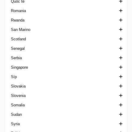
Quốc tế
Sul-Matogrossense
Supercopa Peru
VĐQG Phần Lan
Ligue 2 France
Qatar Cup
1. Deild Faroe Islands
Romania
Tocantinense
Suomen Cup
National 1
VĐQG Qatar
Ngoại hạng Faroe
Cúp Vô địch Châu Á
Rwanda
Ykkonen
National 2
QFA Cup
Siêu Cúp Faroe
Algarve Cup
Cupa Romaniei
San Marino
Ykkoscup Finland
National 3
Second Division
Logmanssteypid
Arab Club Champions Cup
VĐQG Romania
VĐQG Rwanda
Scotland
Ykkosliiga
Premiere Ligue
Stars League
Arab Cup
Liga 1 Feminin
VĐQG San Marino
Senegal
Trophée des Champions
Cúp bóng đá châu Phi
Liga II
Coppa Titano
Challenge Cup Scotland
Serbia
CAC Games
Liga III
Super Cup San Marino
Championship Scotland
Ligue 1 Senegal
Singapore
Campeones Cup
Supercupa
Highland / Lowland
Cup Serbia
Síp
Caribbean Cup
League Cup Scotland
Prva Liga
Cup Singapore
Slovakia
Giao hữu câu lạc bộ
League One Scotland
VĐQG Serbia
VĐQG Singapore
Hạng nhất Síp
Slovenia
China Cup
Ngoại hạng Scotland
Srpska Liga
League Cup Singapore
Hạng nhì Síp
VĐQG Slovakia
Somalia
Club Friendlies Women
League Two Scotland
Hạng ba Síp
2. liga Slovakia
1. SNL
Sudan
CONMEBOL/UEFA Finalissima
Scottish Cup
Siêu Cup Síp
3. liga Slovakia
2. SNL
hạng Nhất Somalia
Syria
COTIF Tournament
SWF Scottish Cup
Cup Cyprus
Cup Slovakia
3. SNL
Ngoại hạng Sudan