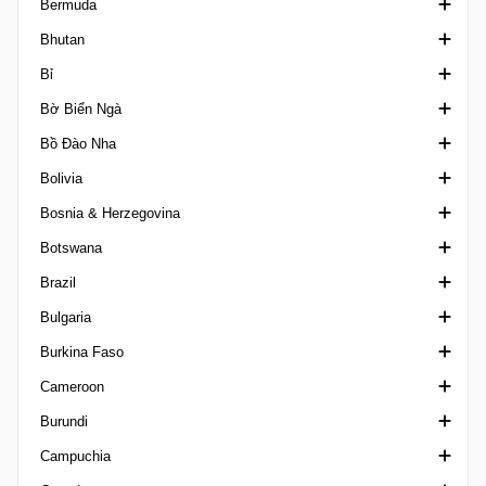
Bermuda
Ngoại hạng Anh
Trofeo de Campeones
Ngoại hạng Belarus, Vysshaya Liga
Ngoại hạng Benin
Bhutan
Professional Development League
2. Division Belarus
Ngoại hạng Bermuda
Bỉ
U18 Premier League
Siêu Cúp Belarus
Ngoại hạng Bhutan
Bờ Biển Ngà
Women’s FA Community Shield
Reserve League Belarus
Super League Bhutan
Giải hạng Nhì Bỉ
Bồ Đào Nha
Women's FA Cup
Cúp Bóng đá Bỉ
VĐQG Bờ Biển Ngà
Bolivia
Women's Super League
First Amateur Division
1a Divisao Women
Bosnia & Herzegovina
WSL 2
First Division A
Campeonato de Portugal Prio
Cúp bóng đá Bolivia
Botswana
VĐQG Bỉ
Juniores U19
Giải hạng nhất Bolivia
Ngoại hạng Bosnia và Herzegovina
Brazil
Provincial
Liga 3 Portugal
Nacional B Bolivia
Cúp bóng đá Bosna và Hercegovina
Ngoại hạng Botswana
Bulgaria
Second Amateur Division
VĐQG Bồ Đào Nha
Torneo Amistoso de Verano
Premijer Liga
Acreano
Burkina Faso
Super Cup Belgium
Liga Revelacao U23
Alagoano 1
Cúp Bóng đá Bulgaria
Cameroon
Super League Belgium
Siêu Cúp Bồ Đào Nha
Alagoano 2
Hạng Nhất Bulgaria
Ligue 1 Burkina Faso
Burundi
Third Amateur Division
Segunda Liga
Alagoano U20
Hạng Nhì Bulgaria
VĐQG Cameroon
Campuchia
Taca da Liga
Amapaense Brazil
Hạng Ba Bulgaria
Siêu Cúp Cameroon
Ligue A