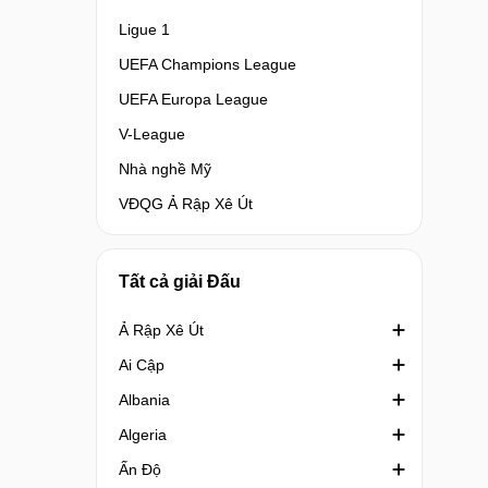
Ligue 1
UEFA Champions League
UEFA Europa League
V-League
Nhà nghề Mỹ
VĐQG Ả Rập Xê Út
Tất cả giải Đấu
Ả Rập Xê Út
Ai Cập
Crown Prince Cup Saudi Arabia
Albania
Division 1 Saudi Arabia
Cúp quốc gia Ai Cập
Algeria
King's Cup Saudi Arabia
Cúp Liên đoàn Ai Cập
1st Division Albania
Ấn Độ
VĐQG Ả Rập Xê Út
Ngoại hạng Ai Cập
2nd Division
Coupe de la Ligue Algeria