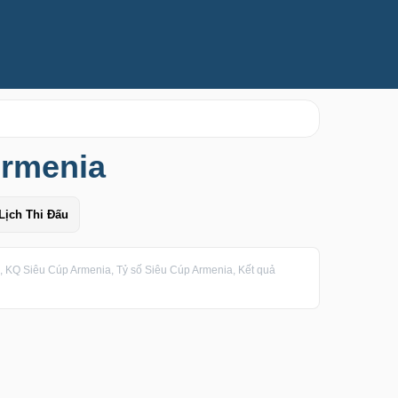
Armenia
Lịch Thi Đấu
 KQ Siêu Cúp Armenia, Tỷ số Siêu Cúp Armenia, Kết quả