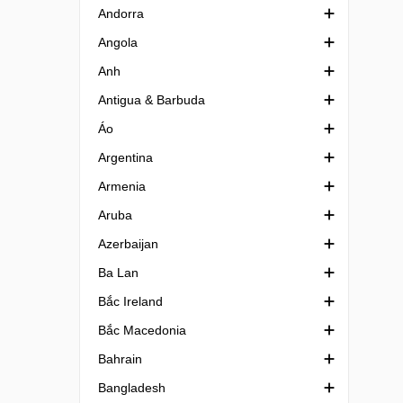
Andorra
Siêu Cúp Ả Rập Xê Út
Second Division A
Cup Albania
Coupe Nationale
AIFF Super Cup India
Angola
Siêu Cúp Ai Cập
Super Cup Albania
VĐQG Algeria
Calcutta Premier Division
VĐQG Andorra
Anh
VĐQG Albania
Ligue 2 Algeria
I-League
2a Divisio
Girabola
Antigua & Barbuda
Reserve League Algeria
I-League 2 India
Copa Constitucio
Hạng Nhất Anh
Áo
Super Cup Algeria
VĐQG Ấn Độ
Super Cup Andorra
Siêu cúp Anh
VĐQG Antigua & Barbuda
Argentina
Santosh Trophy India
Cúp Liên đoàn
Giải hạng hai Áo
Armenia
FA Cup
VĐQG Áo
Cúp quốc gia Argentina
Aruba
FA Trophy England
Cúp Bóng đá Áo
Cúp Siêu giải đấu
Cup Armenia
Azerbaijan
FA Women's League Cup
Frauenliga
VĐQG Argentina, Torneo Betano
Ngoại hạng Armenia
Division di Honor
Ba Lan
FA Youth Cup
Landesliga
Prim B Metro Argentina
Super Cup Armenia
Cúp Bóng đá Azerbaijan
Bắc Ireland
League Cup England
Regionalliga Austria
Primera C
First League Armenia
Ngoại hạng Azerbaijan
Central Youth League
Bắc Macedonia
League One England
Primera D
Birinci Dasta
VĐQG Ba Lan
Championship Northern Ireland
Bahrain
League Two England
Giải hạng nhì Argentina
Cup Poland
Charity Shield
VĐQG Bắc Macedonia
Bangladesh
National League England
Super Copa Argentina
Ekstraliga Women
Irish Cup
Cup North Macedonia
Cúp Nhà vua Bahrain