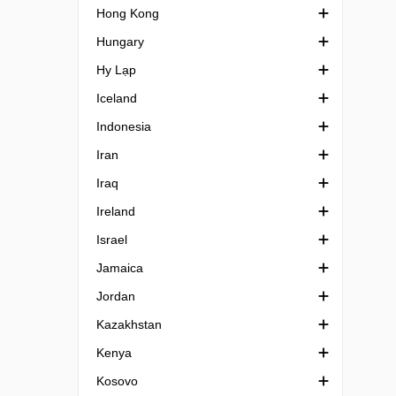
Hong Kong
Copa Grao Para
Eredivisie Women
K League 2
VĐQG Honduras
Hungary
Copa Paulista
KNVB Beker Netherlands
K League Cup
FA Cup Hong Kong
Hy Lạp
Copa Rio
Siêu Cúp Hà Lan
Cúp Quốc Gia Hàn Quốc
Ngoại hạng Hong Kong
VĐQG Hungary
Iceland
Copa Rio U20
Reserve League Netherlands
K3 League
HKFA 1st Division
Magyar Kupa
Cúp Quốc gia Hy Lạp
Indonesia
Copa Santa Catarina
Tweede Divisie
WK-League
Sapling Cup
NB II
Football League
1. Deild Iceland
Iran
Copa Verde
U18 Divisie 1 Netherlands
Senior Shield
NB III
VĐQG Hy Lạp
VĐQG Iceland
VĐQG Indonesia
Iraq
Estadual Junior U20
U19 Divisie 1
HKPL Cup
Hạng Nhì Hy Lạp
2. Deild
Liga 2 Indonesia
Azadegan League
Ireland
Gaucho 1
U21 Divisie 1 Netherlands
Gamma Ethniki
Besta deild Women
Piala Indonesia
VĐQG Iran
VĐQG I-rắc
Israel
Gaucho 2
Cup Iceland
Piala Presiden
Siêu Cúp Iran
FAI Cup
Jamaica
Gaucho 3
Fotbolti.net Cup A
Hazfi Cup
FAI President's Cup
Liga Alef
Jordan
Goiano 1
League Cup Iceland
First Division
Ngoại hạng Israel
Ngoại hạng Jamaica
Kazakhstan
Goiano 2
Reykjavik Cup
Ngoại hạng Ireland
Liga Leumit
Ngoại hạng Jordan
Kenya
Goiano 3
Super Cup Iceland
League Cup Ireland
State Cup
Cup Jordan
1. Division Kazakhstan
Kosovo
Goiano U20
Women's President's Cup
Super Cup Israel
Siêu Cúp Jordan
Ngoại hạng Kazakhstan
Ngoại hạng Kenya