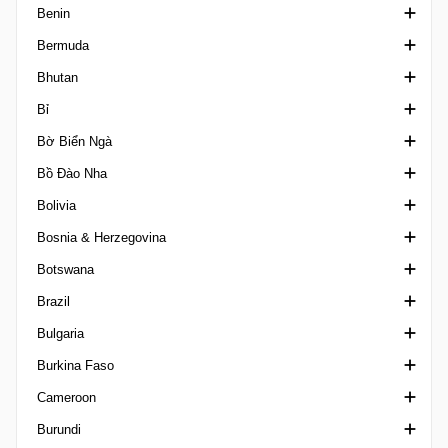
Benin
Non League Premier
Torneo Proyeccion
Super Cup Poland
Premiership Women
Cúp Bóng đá Belarus
Ngoại hạng Belize
Bermuda
Ngoại hạng Anh
Trofeo de Campeones
Ngoại hạng Belarus, Vysshaya Liga
Ngoại hạng Benin
Bhutan
Professional Development League
2. Division Belarus
Ngoại hạng Bermuda
Bỉ
U18 Premier League
Siêu Cúp Belarus
Ngoại hạng Bhutan
Bờ Biển Ngà
Women’s FA Community Shield
Reserve League Belarus
Super League Bhutan
Giải hạng Nhì Bỉ
Bồ Đào Nha
Women's FA Cup
Cúp Bóng đá Bỉ
VĐQG Bờ Biển Ngà
Bolivia
Women's Super League
First Amateur Division
1a Divisao Women
Bosnia & Herzegovina
WSL 2
First Division A
Campeonato de Portugal Prio
Cúp bóng đá Bolivia
Botswana
VĐQG Bỉ
Juniores U19
Giải hạng nhất Bolivia
Ngoại hạng Bosnia và Herzegovina
Brazil
Provincial
Liga 3 Portugal
Nacional B Bolivia
Cúp bóng đá Bosna và Hercegovina
Ngoại hạng Botswana
Bulgaria
Second Amateur Division
VĐQG Bồ Đào Nha
Torneo Amistoso de Verano
Premijer Liga
Acreano
Burkina Faso
Super Cup Belgium
Liga Revelacao U23
Alagoano 1
Cúp Bóng đá Bulgaria
Cameroon
Super League Belgium
Siêu Cúp Bồ Đào Nha
Alagoano 2
Hạng Nhất Bulgaria
Ligue 1 Burkina Faso
Burundi
Third Amateur Division
Segunda Liga
Alagoano U20
Hạng Nhì Bulgaria
VĐQG Cameroon