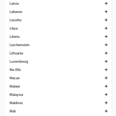
Latvia
Matogrossense 2
VĐQG Kuwait
VĐQG Lào
Lebanon
Mineiro 1
Siêu Cúp Kuwait
1. Liga Latvia
Lesotho
Mineiro 2
Emir Cup Kuwait
Siêu Cúp Latvia
Cup Lebanon
Libya
Mineiro 3
VĐQG Latvia
Ngoại hạng Lebanon
Ngoại hạng Lesotho
Liberia
Mineiro U20
Cup Latvia
Federation Cup Lebanon
Ngoại hạng Libya
Liechtenstein
Paraense A
LFA First Division
Lithuania
Paraense B1
Cup Liechtenstein
Luxembourg
Paraense B2
VĐQG Lithuania
Ma Rốc
Paraense U20
1 Lyga
VĐQG Luxembourg
Macao
Paraibano 1
Siêu Cúp Lithuania
Cup Luxembourg
VĐQG Ma Rốc
Malawi
Paraibano 2 Brazil
Cup Lithuania
Botola 2
VĐQG Macao
Malaysia
Paraibano U20
Cup Morocco
VĐQG Malawi
Maldives
Paranaense 1
FA Cup Malaysia
Mali
Paranaense 2
Malaysia Cup
VĐQG Maldives