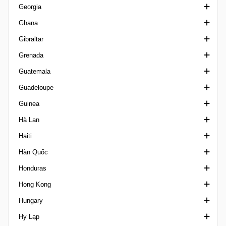
Georgia
Cearense 2
Concacaf Women's World Cup Qualifiers
Oberliga
Hạng nhất Gambia
Ghana
Cearense 3
Copa Centroamericana
Siêu Cúp Đức
VĐQG Georgia
Gibraltar
Cearense U20
Regionalliga Germany
David Kipiani Cup
Cúp Quốc gia Ghana
Grenada
Copa Alagoas
Supercup der Frauen
Erovnuli Liga 2
Ngoại hạng Ghana
Ngoại hạng Gibraltar
Guatemala
Copa do Brasil
U19 Bundesliga
Siêu Cúp Georgia
Siêu Cúp Ghana
Siêu Cúp Gibraltar
Ngoại hạng Grenada
Guadeloupe
Copa do Brasil U17
Liga 3 Georgia
Rock Cup
VĐQG Guatemala
Guinea
Copa do Brasil U20
Primera Division Guatemala
Division d'Honneur
Hà Lan
Copa do Nordeste
VĐQG Guinea
Haiti
Copa Espírito Santo
Derde Divisie
Hàn Quốc
Copa Fares Lopes
VĐQG Hà Lan
Ligue Haitienne Haiti
Honduras
Copa Gaucha
Eerste Divisie
K League 1
Hong Kong
Copa Grao Para
Eredivisie Women
K League 2
VĐQG Honduras
Hungary
Copa Paulista
KNVB Beker Netherlands
K League Cup
FA Cup Hong Kong
Hy Lạp
Copa Rio
Siêu Cúp Hà Lan
Cúp Quốc Gia Hàn Quốc
Ngoại hạng Hong Kong
VĐQG Hungary