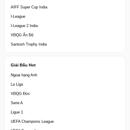
AIFF Super Cup India
I-League
I-League 2 India
VĐQG Ấn Độ
Santosh Trophy India
Giải Đấu Hot
Ngoại hạng Anh
La Liga
VĐQG Đức
Serie A
Ligue 1
UEFA Champions League