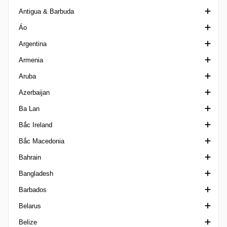
Antigua & Barbuda
Reserve League Algeria
I-League 2 India
Copa Constitucio
Hạng Nhất Anh
Áo
Super Cup Algeria
VĐQG Ấn Độ
Super Cup Andorra
Siêu cúp Anh
VĐQG Antigua & Barbuda
Argentina
Santosh Trophy India
Cúp Liên đoàn
Giải hạng hai Áo
Armenia
FA Cup
VĐQG Áo
Cúp quốc gia Argentina
Aruba
FA Trophy England
Cúp Bóng đá Áo
Cúp Siêu giải đấu
Cup Armenia
Azerbaijan
FA Women's League Cup
Frauenliga
VĐQG Argentina, Torneo Betano
Ngoại hạng Armenia
Division di Honor
Ba Lan
FA Youth Cup
Landesliga
Prim B Metro Argentina
Super Cup Armenia
Cúp Bóng đá Azerbaijan
Bắc Ireland
League Cup England
Regionalliga Austria
Primera C
First League Armenia
Ngoại hạng Azerbaijan
Central Youth League
Bắc Macedonia
League One England
Primera D
Birinci Dasta
VĐQG Ba Lan
Championship Northern Ireland
Bahrain
League Two England
Giải hạng nhì Argentina
Cup Poland
Charity Shield
VĐQG Bắc Macedonia
Bangladesh
National League England
Super Copa Argentina
Ekstraliga Women
Irish Cup
Cup North Macedonia
Cúp Nhà vua Bahrain
Barbados
National League Cup
Super Copa International
I Liga
League Cup Northern Ireland
Second League North Macedonia
Ngoại hạng Bahrain
Ngoại hạng Bangladesh
Belarus
National League N / S England
Torneo Federal A Argentina
II Liga
VĐQG Bắc Ireland
Siêu Cúp Bahrain
Federation Cup Bangladesh
Ngoại hạng Barbados
Belize
Non League Div One
Torneo Promocional Amateur
III Liga
Premier Intermediate League
Federation Cup Bahrain
Giải Bóng đá hạng Nhất Belarus