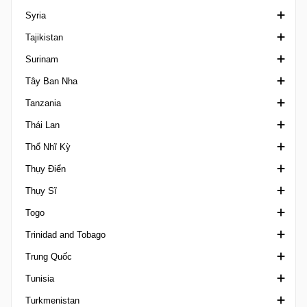
Syria
COTIF Tournament
SWF Scottish Cup
Cup Cyprus
Cup Slovakia
3. SNL
Ngoại hạng Sudan
Tajikistan
Emirates Cup
SWPL Cup
I Liga Women
Cup Slovenia
Ngoại hạng Syria
Surinam
FIFA Confederations Cup
VĐQG Tajikistan
Tây Ban Nha
FIFA U17 Women's World Cup
Suriname Major League
Tanzania
Giao hữu
Cúp Nhà vua Tây Ban Nha
Thái Lan
FIFA U20 Women's World Cup
Copa Federacion
Ligi kuu Bara
Thổ Nhĩ Kỳ
Friendlies Women
La Liga
FA Cup Thailand
Thụy Điển
Gulf Cup of Nations
Primera Division Femenina
League Cup Thailand
1. Lig
Thụy Sĩ
International Champions Cup
Primera Division RFEF
VĐQG Thái Lan
2. Lig
VĐQG Thụy Điển
Togo
Islamic Solidarity Games
Segunda Division Spain
Thai Champions Cup
3. Lig Turkey
Damallsvenskan
1. Liga Classic
Trinidad and Tobago
King's Cup
Segunda Division RFEF
Thai League 2
Cup Turkey
Division 2
1. Liga Promotion
VĐQG Togo
Trung Quốc
Kirin Cup
Super Cup Spain
VĐQG Thổ Nhĩ Kỳ
Elitettan
2. Liga Interregional
Giải Chuyên nghiệp Trinidad và Tobago
Tunisia
Leagues Cup
Supercopa Femenina
Super Cup Turkey
Ettan
Challenge League Switzerland
Chinese Football League 1
Turkmenistan
Mediterranean Games
Tercera Division RFEF
Cúp Quốc gia Thụy Điển
Erste Liga Cup
Ngoại hạng Trung Quốc
VĐQG Tunisia