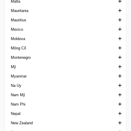
Malta
Paranaense 3
Hạng nhất Malaysia
Ngoại hạng Mali
Mauritania
Paranaense U20
MFL Cup
Challenge Cup Malta
Mauritius
Paulista A1
Super League Malaysia
Challenge League Malta
VĐQG Mauritania
Mexico
Paulista A2
Ngoại hạng Malta
Mauritian League
Moldova
Paulista A3
FA Trophy Malta
Copa MX
Mông Cổ
Paulista A4
Super Cup Malta
Copa por Mexico
Cupa Moldova
Montenegro
Paulista Série B
VĐQG Mexico
VĐQG Moldova
Ngoại hạng Mông Cổ
Mỹ
Paulista U20
Liga de Expansion MX
Liga 1 Moldova
Siêu Cúp Mông Cổ
VĐQG Montenegro
Myanmar
Pernambucano 1
Liga MX Femenil
Cup Montenegro
Nhà nghề Mỹ
Na Uy
Pernambucano 2
Liga Premier Serie A
Second League Montenegro
MLS All-Star
VĐQG Myanmar
Nam Mỹ
Pernambucano 3
Liga Premier Serie B
MLS Next Pro
1. Division Norway
Nam Phi
Pernambucano U20
Supercopa MX
NASL
1. Division Women
CONMEBOL Copa America
Nepal
Piauiense
U20 League
NISA
2. Division Norway
CONMEBOL Copa America Femenina
1st Division South Africa
New Zealand
Potiguar 1
U23 League
NPSL
VĐQG Na Uy
CONMEBOL Libertadores
8 Cup
A Division