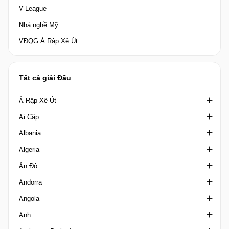
V-League
Nhà nghề Mỹ
VĐQG Ả Rập Xê Út
Tất cả giải Đấu
Ả Rập Xê Út
Ai Cập
Crown Prince Cup Saudi Arabia
Albania
Division 1 Saudi Arabia
Cúp quốc gia Ai Cập
Algeria
King's Cup Saudi Arabia
Cúp Liên đoàn Ai Cập
1st Division Albania
Ấn Độ
VĐQG Ả Rập Xê Út
Ngoại hạng Ai Cập
2nd Division
Coupe de la Ligue Algeria
Andorra
Siêu Cúp Ả Rập Xê Út
Second Division A
Cup Albania
Coupe Nationale
AIFF Super Cup India
Angola
Siêu Cúp Ai Cập
Super Cup Albania
VĐQG Algeria
Calcutta Premier Division
VĐQG Andorra
Anh
VĐQG Albania
Ligue 2 Algeria
I-League
2a Divisio
Girabola