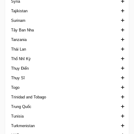
Syria
COTIF Tournament
SWF Scottish Cup
Cup Cyprus
Cup Slovakia
3. SNL
Ngoại hạng Sudan
Tajikistan
Emirates Cup
SWPL Cup
I Liga Women
Cup Slovenia
Ngoại hạng Syria
Surinam
FIFA Confederations Cup
VĐQG Tajikistan
Tây Ban Nha
FIFA U17 Women's World Cup
Suriname Major League
Tanzania
Giao hữu
Cúp Nhà vua Tây Ban Nha
Thái Lan
FIFA U20 Women's World Cup
Copa Federacion
Ligi kuu Bara
Thổ Nhĩ Kỳ
Friendlies Women
La Liga
FA Cup Thailand
Thụy Điển
Gulf Cup of Nations
Primera Division Femenina
League Cup Thailand
1. Lig
Thụy Sĩ
International Champions Cup
Primera Division RFEF
VĐQG Thái Lan
2. Lig
VĐQG Thụy Điển
Togo
Islamic Solidarity Games
Segunda Division Spain
Thai Champions Cup
3. Lig Turkey
Damallsvenskan
1. Liga Classic
Trinidad and Tobago
King's Cup
Segunda Division RFEF
Thai League 2
Cup Turkey
Division 2
1. Liga Promotion
VĐQG Togo
Trung Quốc
Kirin Cup
Super Cup Spain
VĐQG Thổ Nhĩ Kỳ
Elitettan
2. Liga Interregional
Giải Chuyên nghiệp Trinidad và Tobago
Tunisia
Leagues Cup
Supercopa Femenina
Super Cup Turkey
Ettan
Challenge League Switzerland
Chinese Football League 1
Turkmenistan
Mediterranean Games
Tercera Division RFEF
Cúp Quốc gia Thụy Điển
Erste Liga Cup
Ngoại hạng Trung Quốc
VĐQG Tunisia