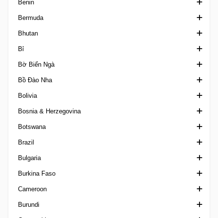
Benin
Non League Premier
Torneo Proyeccion
Super Cup Poland
Premiership Women
Cúp Bóng đá Belarus
Ngoại hạng Belize
Bermuda
Ngoại hạng Anh
Trofeo de Campeones
Ngoại hạng Belarus, Vysshaya Liga
Ngoại hạng Benin
Bhutan
Professional Development League
2. Division Belarus
Ngoại hạng Bermuda
Bỉ
U18 Premier League
Siêu Cúp Belarus
Ngoại hạng Bhutan
Bờ Biển Ngà
Women’s FA Community Shield
Reserve League Belarus
Super League Bhutan
Giải hạng Nhì Bỉ
Bồ Đào Nha
Women's FA Cup
Cúp Bóng đá Bỉ
VĐQG Bờ Biển Ngà
Bolivia
Women's Super League
First Amateur Division
1a Divisao Women
Bosnia & Herzegovina
WSL 2
First Division A
Campeonato de Portugal Prio
Cúp bóng đá Bolivia
Botswana
VĐQG Bỉ
Juniores U19
Giải hạng nhất Bolivia
Ngoại hạng Bosnia và Herzegovina
Brazil
Provincial
Liga 3 Portugal
Nacional B Bolivia
Cúp bóng đá Bosna và Hercegovina
Ngoại hạng Botswana
Bulgaria
Second Amateur Division
VĐQG Bồ Đào Nha
Torneo Amistoso de Verano
Premijer Liga
Acreano
Burkina Faso
Super Cup Belgium
Liga Revelacao U23
Alagoano 1
Cúp Bóng đá Bulgaria
Cameroon
Super League Belgium
Siêu Cúp Bồ Đào Nha
Alagoano 2
Hạng Nhất Bulgaria
Ligue 1 Burkina Faso
Burundi
Third Amateur Division
Segunda Liga
Alagoano U20
Hạng Nhì Bulgaria
VĐQG Cameroon