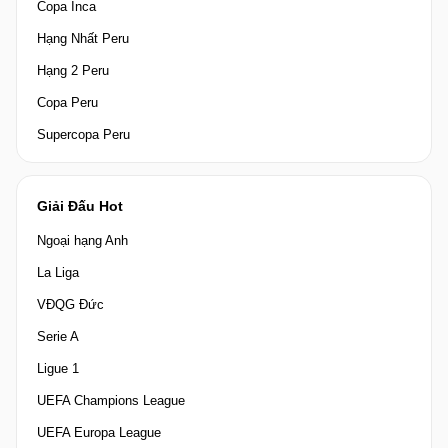
Copa Inca
Hạng Nhất Peru
Hạng 2 Peru
Copa Peru
Supercopa Peru
Giải Đấu Hot
Ngoại hạng Anh
La Liga
VĐQG Đức
Serie A
Ligue 1
UEFA Champions League
UEFA Europa League