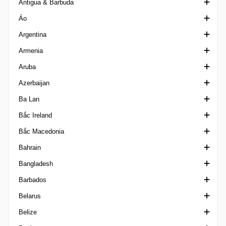
Antigua & Barbuda
Reserve League Algeria
I-League 2 India
Copa Constitucio
Hạng Nhất Anh
Áo
Super Cup Algeria
VĐQG Ấn Độ
Super Cup Andorra
Siêu cúp Anh
VĐQG Antigua & Barbuda
Argentina
Santosh Trophy India
Cúp Liên đoàn
Giải hạng hai Áo
Armenia
FA Cup
VĐQG Áo
Cúp quốc gia Argentina
Aruba
FA Trophy England
Cúp Bóng đá Áo
Cúp Siêu giải đấu
Cup Armenia
Azerbaijan
FA Women's League Cup
Frauenliga
VĐQG Argentina, Torneo Betano
Ngoại hạng Armenia
Division di Honor
Ba Lan
FA Youth Cup
Landesliga
Prim B Metro Argentina
Super Cup Armenia
Cúp Bóng đá Azerbaijan
Bắc Ireland
League Cup England
Regionalliga Austria
Primera C
First League Armenia
Ngoại hạng Azerbaijan
Central Youth League
Bắc Macedonia
League One England
Primera D
Birinci Dasta
VĐQG Ba Lan
Championship Northern Ireland
Bahrain
League Two England
Giải hạng nhì Argentina
Cup Poland
Charity Shield
VĐQG Bắc Macedonia
Bangladesh
National League England
Super Copa Argentina
Ekstraliga Women
Irish Cup
Cup North Macedonia
Cúp Nhà vua Bahrain
Barbados
National League Cup
Super Copa International
I Liga
League Cup Northern Ireland
Second League North Macedonia
Ngoại hạng Bahrain
Ngoại hạng Bangladesh
Belarus
National League N / S England
Torneo Federal A Argentina
II Liga
VĐQG Bắc Ireland
Siêu Cúp Bahrain
Federation Cup Bangladesh
Ngoại hạng Barbados
Belize
Non League Div One
Torneo Promocional Amateur
III Liga
Premier Intermediate League
Federation Cup Bahrain
Giải Bóng đá hạng Nhất Belarus