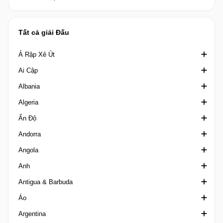
Tất cả giải Đấu
Ả Rập Xê Út
Ai Cập
Crown Prince Cup Saudi Arabia
Albania
Division 1 Saudi Arabia
Cúp quốc gia Ai Cập
Algeria
King's Cup Saudi Arabia
Cúp Liên đoàn Ai Cập
1st Division Albania
Ấn Độ
VĐQG Ả Rập Xê Út
Ngoại hạng Ai Cập
2nd Division
Coupe de la Ligue Algeria
Andorra
Siêu Cúp Ả Rập Xê Út
Second Division A
Cup Albania
Coupe Nationale
AIFF Super Cup India
Angola
Siêu Cúp Ai Cập
Super Cup Albania
VĐQG Algeria
Calcutta Premier Division
VĐQG Andorra
Anh
VĐQG Albania
Ligue 2 Algeria
I-League
2a Divisio
Girabola
Antigua & Barbuda
Reserve League Algeria
I-League 2 India
Copa Constitucio
Hạng Nhất Anh
Áo
Super Cup Algeria
VĐQG Ấn Độ
Super Cup Andorra
Siêu cúp Anh
VĐQG Antigua & Barbuda
Argentina
Santosh Trophy India
Cúp Liên đoàn
Giải hạng hai Áo