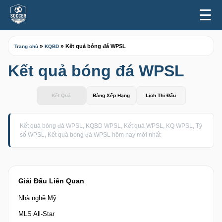
☰
»
»
Kết quả bóng đá WPSL
Trang chủ
KQBD
Kết quả bóng đá WPSL
Kết Quả
Bảng Xếp Hạng
Lịch Thi Đấu
Kết quả bóng đá WPSL, KQBD WPSL, Kết quả WPSL, KQ WPSL, Tỷ
số WPSL, Kết quả bóng đá WPSL hôm nay mới nhất
Giải Đấu Liên Quan
Nhà nghề Mỹ
MLS All-Star