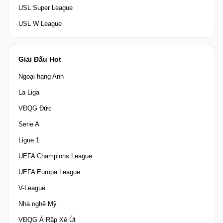
USL Super League
USL W League
Giải Đấu Hot
Ngoại hạng Anh
La Liga
VĐQG Đức
Serie A
Ligue 1
UEFA Champions League
UEFA Europa League
V-League
Nhà nghề Mỹ
VĐQG Ả Rập Xê Út