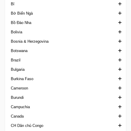
Bỉ
U18 Premier League
Siêu Cúp Belarus
Ngoại hạng Bhutan
Bờ Biển Ngà
Women’s FA Community Shield
Reserve League Belarus
Super League Bhutan
Giải hạng Nhì Bỉ
Bồ Đào Nha
Women's FA Cup
Cúp Bóng đá Bỉ
VĐQG Bờ Biển Ngà
Bolivia
Women's Super League
First Amateur Division
1a Divisao Women
Bosnia & Herzegovina
WSL 2
First Division A
Campeonato de Portugal Prio
Cúp bóng đá Bolivia
Botswana
VĐQG Bỉ
Juniores U19
Giải hạng nhất Bolivia
Ngoại hạng Bosnia và Herzegovina
Brazil
Provincial
Liga 3 Portugal
Nacional B Bolivia
Cúp bóng đá Bosna và Hercegovina
Ngoại hạng Botswana
Bulgaria
Second Amateur Division
VĐQG Bồ Đào Nha
Torneo Amistoso de Verano
Premijer Liga
Acreano
Burkina Faso
Super Cup Belgium
Liga Revelacao U23
Alagoano 1
Cúp Bóng đá Bulgaria
Cameroon
Super League Belgium
Siêu Cúp Bồ Đào Nha
Alagoano 2
Hạng Nhất Bulgaria
Ligue 1 Burkina Faso
Burundi
Third Amateur Division
Segunda Liga
Alagoano U20
Hạng Nhì Bulgaria
VĐQG Cameroon
Campuchia
Taca da Liga
Amapaense Brazil
Hạng Ba Bulgaria
Siêu Cúp Cameroon
Ligue A
Canada
Taca de Portugal
Amazonense 1
Super Cup Bulgaria
Elite Two
Ngoại hạng Campuchia
CH Dân chủ Congo
Taca Revelacao U23
Amazonense 2
Hun Sen Cup
Ngoại hạng Canada