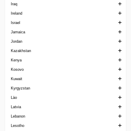
Iraq
Estadual Junior U20
U19 Divisie 1
HKPL Cup
Hạng Nhì Hy Lạp
2. Deild
Liga 2 Indonesia
Azadegan League
Ireland
Gaucho 1
U21 Divisie 1 Netherlands
Gamma Ethniki
Besta deild Women
Piala Indonesia
VĐQG Iran
VĐQG I-rắc
Israel
Gaucho 2
Cup Iceland
Piala Presiden
Siêu Cúp Iran
FAI Cup
Jamaica
Gaucho 3
Fotbolti.net Cup A
Hazfi Cup
FAI President's Cup
Liga Alef
Jordan
Goiano 1
League Cup Iceland
First Division
Ngoại hạng Israel
Ngoại hạng Jamaica
Kazakhstan
Goiano 2
Reykjavik Cup
Ngoại hạng Ireland
Liga Leumit
Ngoại hạng Jordan
Kenya
Goiano 3
Super Cup Iceland
League Cup Ireland
State Cup
Cup Jordan
1. Division Kazakhstan
Kosovo
Goiano U20
Women's President's Cup
Super Cup Israel
Siêu Cúp Jordan
Ngoại hạng Kazakhstan
Ngoại hạng Kenya
Kuwait
Maranhense 1
Toto Cup Ligat Al
Shield Cup Jordan
Siêu Cúp Kazakhstan
Shield Cup Kenya
Siêu Cup Kosovo
Kyrgyzstan
Maranhense 2
Cup Kazakhstan
Super League Kenya
VĐQG Kosovo
Crown Prince Cup Kuwait
Lào
Matogrossense 1
Cup Kosovo
Division 1 Kuwait
VĐQG Kyrgyzstan
Latvia
Matogrossense 2
VĐQG Kuwait
VĐQG Lào
Lebanon
Mineiro 1
Siêu Cúp Kuwait
1. Liga Latvia
Lesotho
Mineiro 2
Emir Cup Kuwait
Siêu Cúp Latvia
Cup Lebanon