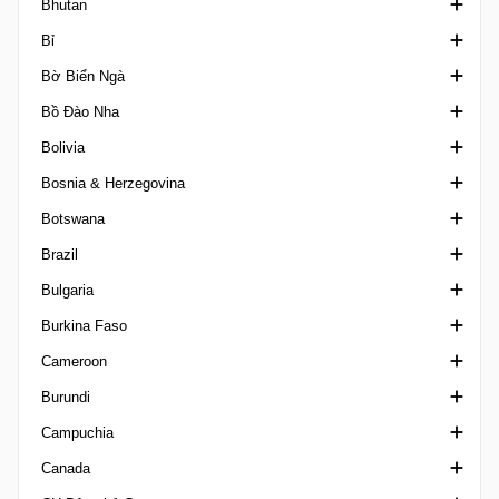
Bhutan
Professional Development League
2. Division Belarus
Ngoại hạng Bermuda
Bỉ
U18 Premier League
Siêu Cúp Belarus
Ngoại hạng Bhutan
Bờ Biển Ngà
Women’s FA Community Shield
Reserve League Belarus
Super League Bhutan
Giải hạng Nhì Bỉ
Bồ Đào Nha
Women's FA Cup
Cúp Bóng đá Bỉ
VĐQG Bờ Biển Ngà
Bolivia
Women's Super League
First Amateur Division
1a Divisao Women
Bosnia & Herzegovina
WSL 2
First Division A
Campeonato de Portugal Prio
Cúp bóng đá Bolivia
Botswana
VĐQG Bỉ
Juniores U19
Giải hạng nhất Bolivia
Ngoại hạng Bosnia và Herzegovina
Brazil
Provincial
Liga 3 Portugal
Nacional B Bolivia
Cúp bóng đá Bosna và Hercegovina
Ngoại hạng Botswana
Bulgaria
Second Amateur Division
VĐQG Bồ Đào Nha
Torneo Amistoso de Verano
Premijer Liga
Acreano
Burkina Faso
Super Cup Belgium
Liga Revelacao U23
Alagoano 1
Cúp Bóng đá Bulgaria
Cameroon
Super League Belgium
Siêu Cúp Bồ Đào Nha
Alagoano 2
Hạng Nhất Bulgaria
Ligue 1 Burkina Faso
Burundi
Third Amateur Division
Segunda Liga
Alagoano U20
Hạng Nhì Bulgaria
VĐQG Cameroon
Campuchia
Taca da Liga
Amapaense Brazil
Hạng Ba Bulgaria
Siêu Cúp Cameroon
Ligue A
Canada
Taca de Portugal
Amazonense 1
Super Cup Bulgaria
Elite Two
Ngoại hạng Campuchia