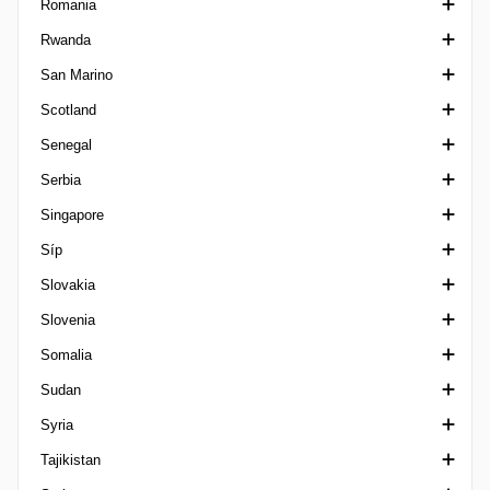
Romania
Tocantinense
Suomen Cup
National 1
VĐQG Qatar
Ngoại hạng Faroe
Cúp Vô địch Châu Á
Rwanda
Ykkonen
National 2
QFA Cup
Siêu Cúp Faroe
Algarve Cup
Cupa Romaniei
San Marino
Ykkoscup Finland
National 3
Second Division
Logmanssteypid
Arab Club Champions Cup
VĐQG Romania
VĐQG Rwanda
Scotland
Ykkosliiga
Premiere Ligue
Stars League
Arab Cup
Liga 1 Feminin
VĐQG San Marino
Senegal
Trophée des Champions
Cúp bóng đá châu Phi
Liga II
Coppa Titano
Challenge Cup Scotland
Serbia
CAC Games
Liga III
Super Cup San Marino
Championship Scotland
Ligue 1 Senegal
Singapore
Campeones Cup
Supercupa
Highland / Lowland
Cup Serbia
Síp
Caribbean Cup
League Cup Scotland
Prva Liga
Cup Singapore
Slovakia
Giao hữu câu lạc bộ
League One Scotland
VĐQG Serbia
VĐQG Singapore
Hạng nhất Síp
Slovenia
China Cup
Ngoại hạng Scotland
Srpska Liga
League Cup Singapore
Hạng nhì Síp
VĐQG Slovakia
Somalia
Club Friendlies Women
League Two Scotland
Hạng ba Síp
2. liga Slovakia
1. SNL
Sudan
CONMEBOL/UEFA Finalissima
Scottish Cup
Siêu Cup Síp
3. liga Slovakia
2. SNL
hạng Nhất Somalia
Syria
COTIF Tournament
SWF Scottish Cup
Cup Cyprus
Cup Slovakia
3. SNL
Ngoại hạng Sudan
Tajikistan
Emirates Cup
SWPL Cup
I Liga Women
Cup Slovenia
Ngoại hạng Syria