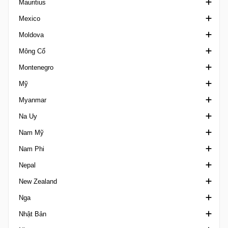
Mauritius
Paulista A1
Super League Malaysia
Challenge League Malta
VĐQG Mauritania
Mexico
Paulista A2
Ngoại hạng Malta
Mauritian League
Moldova
Paulista A3
FA Trophy Malta
Copa MX
Mông Cổ
Paulista A4
Super Cup Malta
Copa por Mexico
Cupa Moldova
Montenegro
Paulista Série B
VĐQG Mexico
VĐQG Moldova
Ngoại hạng Mông Cổ
Mỹ
Paulista U20
Liga de Expansion MX
Liga 1 Moldova
Siêu Cúp Mông Cổ
VĐQG Montenegro
Myanmar
Pernambucano 1
Liga MX Femenil
Cup Montenegro
Nhà nghề Mỹ
Na Uy
Pernambucano 2
Liga Premier Serie A
Second League Montenegro
MLS All-Star
VĐQG Myanmar
Nam Mỹ
Pernambucano 3
Liga Premier Serie B
MLS Next Pro
1. Division Norway
Nam Phi
Pernambucano U20
Supercopa MX
NASL
1. Division Women
CONMEBOL Copa America
Nepal
Piauiense
U20 League
NISA
2. Division Norway
CONMEBOL Copa America Femenina
1st Division South Africa
New Zealand
Potiguar 1
U23 League
NPSL
VĐQG Na Uy
CONMEBOL Libertadores
8 Cup
A Division
Nga
Potiguar 2
NWSL
3. Division Norway
CONMEBOL Libertadores Femenina
Cup South Africa
VĐQG New Zealand
Nhật Bản
Potiguar U20
NWSL Challenge Cup
Nasjonal U19 Champions League
CONMEBOL Libertadores U20
Diski Challenge
Chatham Cup
Ngoại hạng Crimea