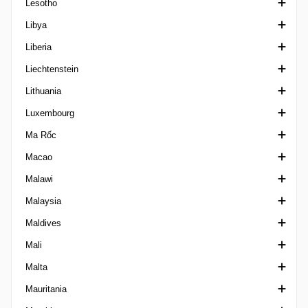
Lesotho
Mineiro 2
Emir Cup Kuwait
Siêu Cúp Latvia
Cup Lebanon
Libya
Mineiro 3
VĐQG Latvia
Ngoại hạng Lebanon
Ngoại hạng Lesotho
Liberia
Mineiro U20
Cup Latvia
Federation Cup Lebanon
Ngoại hạng Libya
Liechtenstein
Paraense A
LFA First Division
Lithuania
Paraense B1
Cup Liechtenstein
Luxembourg
Paraense B2
VĐQG Lithuania
Ma Rốc
Paraense U20
1 Lyga
VĐQG Luxembourg
Macao
Paraibano 1
Siêu Cúp Lithuania
Cup Luxembourg
VĐQG Ma Rốc
Malawi
Paraibano 2 Brazil
Cup Lithuania
Botola 2
VĐQG Macao
Malaysia
Paraibano U20
Cup Morocco
VĐQG Malawi
Maldives
Paranaense 1
FA Cup Malaysia
Mali
Paranaense 2
Malaysia Cup
VĐQG Maldives
Malta
Paranaense 3
Hạng nhất Malaysia
Ngoại hạng Mali
Mauritania
Paranaense U20
MFL Cup
Challenge Cup Malta