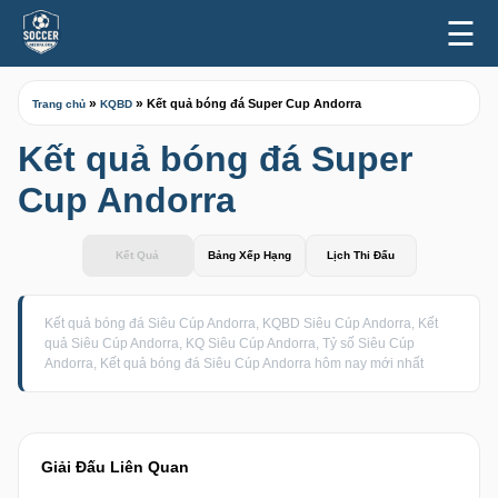
☰
»
»
Kết quả bóng đá Super Cup Andorra
Trang chủ
KQBD
Kết quả bóng đá Super
Cup Andorra
Kết Quả
Bảng Xếp Hạng
Lịch Thi Đấu
Kết quả bóng đá Siêu Cúp Andorra, KQBD Siêu Cúp Andorra, Kết
quả Siêu Cúp Andorra, KQ Siêu Cúp Andorra, Tỷ số Siêu Cúp
Andorra, Kết quả bóng đá Siêu Cúp Andorra hôm nay mới nhất
Giải Đấu Liên Quan