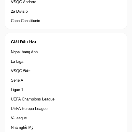
VĐQG Andorra
2a Divisio
Copa Constitucio
Giải Đấu Hot
Ngoại hạng Anh
La Liga
VĐQG Đức
Serie A
Ligue 1
UEFA Champions League
UEFA Europa League
V-League
Nhà nghề Mỹ