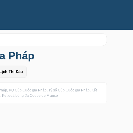
ia Pháp
Lịch Thi Đấu
háp, KQ Cúp Quốc gia Pháp, Tỷ số Cúp Quốc gia Pháp, Kết
, Kết quả bóng đá Coupe de France