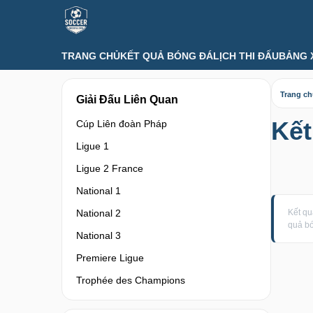
TRANG CHỦ
KẾT QUẢ BÓNG ĐÁ
LỊCH THI ĐẤU
BẢNG 
Trang c
Giải Đấu Liên Quan
Kết
Cúp Liên đoàn Pháp
Ligue 1
Ligue 2 France
National 1
National 2
Kết qu
quả bó
National 3
Premiere Ligue
Trophée des Champions