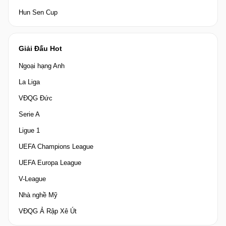
Hun Sen Cup
Giải Đấu Hot
Ngoại hạng Anh
La Liga
VĐQG Đức
Serie A
Ligue 1
UEFA Champions League
UEFA Europa League
V-League
Nhà nghề Mỹ
VĐQG Ả Rập Xê Út