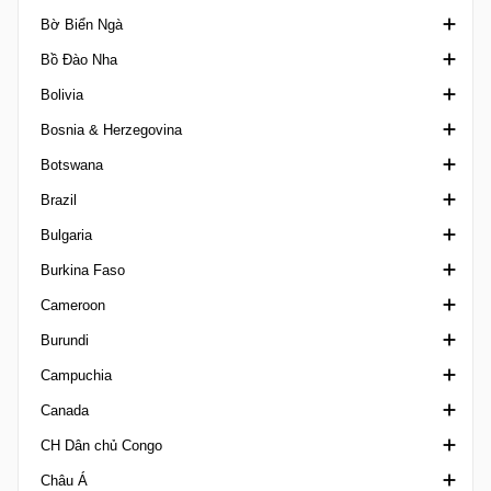
Bờ Biển Ngà
Women’s FA Community Shield
Reserve League Belarus
Super League Bhutan
Giải hạng Nhì Bỉ
Bồ Đào Nha
Women's FA Cup
Cúp Bóng đá Bỉ
VĐQG Bờ Biển Ngà
Bolivia
Women's Super League
First Amateur Division
1a Divisao Women
Bosnia & Herzegovina
WSL 2
First Division A
Campeonato de Portugal Prio
Cúp bóng đá Bolivia
Botswana
VĐQG Bỉ
Juniores U19
Giải hạng nhất Bolivia
Ngoại hạng Bosnia và Herzegovina
Brazil
Provincial
Liga 3 Portugal
Nacional B Bolivia
Cúp bóng đá Bosna và Hercegovina
Ngoại hạng Botswana
Bulgaria
Second Amateur Division
VĐQG Bồ Đào Nha
Torneo Amistoso de Verano
Premijer Liga
Acreano
Burkina Faso
Super Cup Belgium
Liga Revelacao U23
Alagoano 1
Cúp Bóng đá Bulgaria
Cameroon
Super League Belgium
Siêu Cúp Bồ Đào Nha
Alagoano 2
Hạng Nhất Bulgaria
Ligue 1 Burkina Faso
Burundi
Third Amateur Division
Segunda Liga
Alagoano U20
Hạng Nhì Bulgaria
VĐQG Cameroon
Campuchia
Taca da Liga
Amapaense Brazil
Hạng Ba Bulgaria
Siêu Cúp Cameroon
Ligue A
Canada
Taca de Portugal
Amazonense 1
Super Cup Bulgaria
Elite Two
Ngoại hạng Campuchia
CH Dân chủ Congo
Taca Revelacao U23
Amazonense 2
Hun Sen Cup
Ngoại hạng Canada
Châu Á
Baiano 1
Canadian Championship
Ligue 1 Congo DR