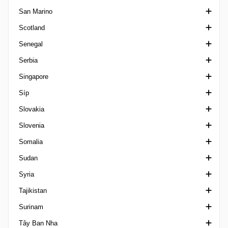
San Marino
Ykkoscup Finland
National 3
Second Division
Logmanssteypid
Arab Club Champions Cup
VĐQG Romania
VĐQG Rwanda
Scotland
Ykkosliiga
Premiere Ligue
Stars League
Arab Cup
Liga 1 Feminin
VĐQG San Marino
Senegal
Trophée des Champions
Cúp bóng đá châu Phi
Liga II
Coppa Titano
Challenge Cup Scotland
Serbia
CAC Games
Liga III
Super Cup San Marino
Championship Scotland
Ligue 1 Senegal
Singapore
Campeones Cup
Supercupa
Highland / Lowland
Cup Serbia
Síp
Caribbean Cup
League Cup Scotland
Prva Liga
Cup Singapore
Slovakia
Giao hữu câu lạc bộ
League One Scotland
VĐQG Serbia
VĐQG Singapore
Hạng nhất Síp
Slovenia
China Cup
Ngoại hạng Scotland
Srpska Liga
League Cup Singapore
Hạng nhì Síp
VĐQG Slovakia
Somalia
Club Friendlies Women
League Two Scotland
Hạng ba Síp
2. liga Slovakia
1. SNL
Sudan
CONMEBOL/UEFA Finalissima
Scottish Cup
Siêu Cup Síp
3. liga Slovakia
2. SNL
hạng Nhất Somalia
Syria
COTIF Tournament
SWF Scottish Cup
Cup Cyprus
Cup Slovakia
3. SNL
Ngoại hạng Sudan
Tajikistan
Emirates Cup
SWPL Cup
I Liga Women
Cup Slovenia
Ngoại hạng Syria
Surinam
FIFA Confederations Cup
VĐQG Tajikistan
Tây Ban Nha
FIFA U17 Women's World Cup
Suriname Major League