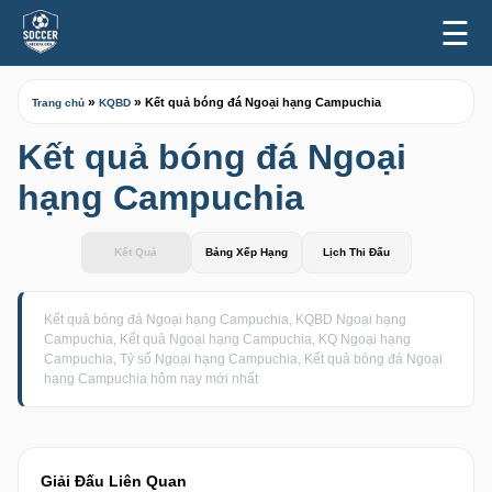
☰
»
»
Kết quả bóng đá Ngoại hạng Campuchia
Trang chủ
KQBD
Kết quả bóng đá Ngoại
hạng Campuchia
Kết Quả
Bảng Xếp Hạng
Lịch Thi Đấu
Kết quả bóng đá Ngoại hạng Campuchia, KQBD Ngoại hạng
Campuchia, Kết quả Ngoại hạng Campuchia, KQ Ngoại hạng
Campuchia, Tỷ số Ngoại hạng Campuchia, Kết quả bóng đá Ngoại
hạng Campuchia hôm nay mới nhất
Giải Đấu Liên Quan