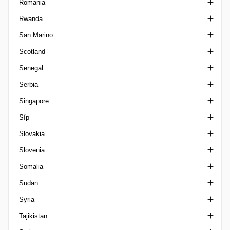
Romania
Tocantinense
Suomen Cup
National 1
VĐQG Qatar
Ngoại hạng Faroe
Cúp Vô địch Châu Á
Rwanda
Ykkonen
National 2
QFA Cup
Siêu Cúp Faroe
Algarve Cup
Cupa Romaniei
San Marino
Ykkoscup Finland
National 3
Second Division
Logmanssteypid
Arab Club Champions Cup
VĐQG Romania
VĐQG Rwanda
Scotland
Ykkosliiga
Premiere Ligue
Stars League
Arab Cup
Liga 1 Feminin
VĐQG San Marino
Senegal
Trophée des Champions
Cúp bóng đá châu Phi
Liga II
Coppa Titano
Challenge Cup Scotland
Serbia
CAC Games
Liga III
Super Cup San Marino
Championship Scotland
Ligue 1 Senegal
Singapore
Campeones Cup
Supercupa
Highland / Lowland
Cup Serbia
Síp
Caribbean Cup
League Cup Scotland
Prva Liga
Cup Singapore
Slovakia
Giao hữu câu lạc bộ
League One Scotland
VĐQG Serbia
VĐQG Singapore
Hạng nhất Síp
Slovenia
China Cup
Ngoại hạng Scotland
Srpska Liga
League Cup Singapore
Hạng nhì Síp
VĐQG Slovakia
Somalia
Club Friendlies Women
League Two Scotland
Hạng ba Síp
2. liga Slovakia
1. SNL
Sudan
CONMEBOL/UEFA Finalissima
Scottish Cup
Siêu Cup Síp
3. liga Slovakia
2. SNL
hạng Nhất Somalia
Syria
COTIF Tournament
SWF Scottish Cup
Cup Cyprus
Cup Slovakia
3. SNL
Ngoại hạng Sudan
Tajikistan
Emirates Cup
SWPL Cup
I Liga Women
Cup Slovenia
Ngoại hạng Syria