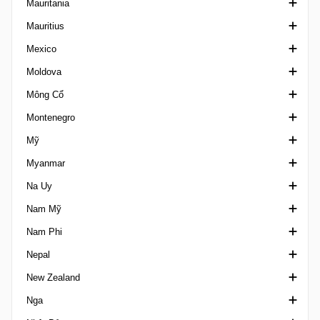
Mauritania
Paranaense U20
MFL Cup
Challenge Cup Malta
Mauritius
Paulista A1
Super League Malaysia
Challenge League Malta
VĐQG Mauritania
Mexico
Paulista A2
Ngoại hạng Malta
Mauritian League
Moldova
Paulista A3
FA Trophy Malta
Copa MX
Mông Cổ
Paulista A4
Super Cup Malta
Copa por Mexico
Cupa Moldova
Montenegro
Paulista Série B
VĐQG Mexico
VĐQG Moldova
Ngoại hạng Mông Cổ
Mỹ
Paulista U20
Liga de Expansion MX
Liga 1 Moldova
Siêu Cúp Mông Cổ
VĐQG Montenegro
Myanmar
Pernambucano 1
Liga MX Femenil
Cup Montenegro
Nhà nghề Mỹ
Na Uy
Pernambucano 2
Liga Premier Serie A
Second League Montenegro
MLS All-Star
VĐQG Myanmar
Nam Mỹ
Pernambucano 3
Liga Premier Serie B
MLS Next Pro
1. Division Norway
Nam Phi
Pernambucano U20
Supercopa MX
NASL
1. Division Women
CONMEBOL Copa America
Nepal
Piauiense
U20 League
NISA
2. Division Norway
CONMEBOL Copa America Femenina
1st Division South Africa
New Zealand
Potiguar 1
U23 League
NPSL
VĐQG Na Uy
CONMEBOL Libertadores
8 Cup
A Division
Nga
Potiguar 2
NWSL
3. Division Norway
CONMEBOL Libertadores Femenina
Cup South Africa
VĐQG New Zealand