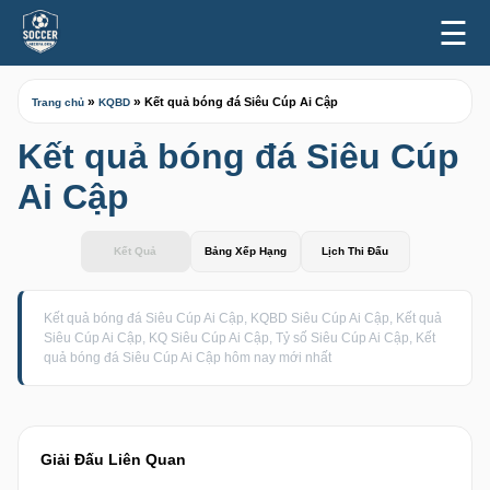
☰
»
»
Kết quả bóng đá Siêu Cúp Ai Cập
Trang chủ
KQBD
Kết quả bóng đá Siêu Cúp
Ai Cập
Kết Quả
Bảng Xếp Hạng
Lịch Thi Đấu
Kết quả bóng đá Siêu Cúp Ai Cập, KQBD Siêu Cúp Ai Cập, Kết quả
Siêu Cúp Ai Cập, KQ Siêu Cúp Ai Cập, Tỷ số Siêu Cúp Ai Cập, Kết
quả bóng đá Siêu Cúp Ai Cập hôm nay mới nhất
Giải Đấu Liên Quan