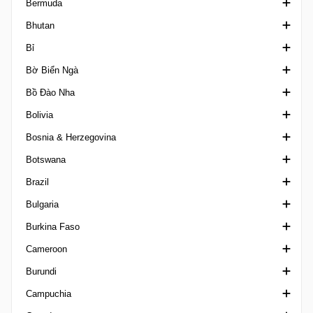
Bermuda
Ngoại hạng Anh
Trofeo de Campeones
Ngoại hạng Belarus, Vysshaya Liga
Ngoại hạng Benin
Bhutan
Professional Development League
2. Division Belarus
Ngoại hạng Bermuda
Bỉ
U18 Premier League
Siêu Cúp Belarus
Ngoại hạng Bhutan
Bờ Biển Ngà
Women’s FA Community Shield
Reserve League Belarus
Super League Bhutan
Giải hạng Nhì Bỉ
Bồ Đào Nha
Women's FA Cup
Cúp Bóng đá Bỉ
VĐQG Bờ Biển Ngà
Bolivia
Women's Super League
First Amateur Division
1a Divisao Women
Bosnia & Herzegovina
WSL 2
First Division A
Campeonato de Portugal Prio
Cúp bóng đá Bolivia
Botswana
VĐQG Bỉ
Juniores U19
Giải hạng nhất Bolivia
Ngoại hạng Bosnia và Herzegovina
Brazil
Provincial
Liga 3 Portugal
Nacional B Bolivia
Cúp bóng đá Bosna và Hercegovina
Ngoại hạng Botswana
Bulgaria
Second Amateur Division
VĐQG Bồ Đào Nha
Torneo Amistoso de Verano
Premijer Liga
Acreano
Burkina Faso
Super Cup Belgium
Liga Revelacao U23
Alagoano 1
Cúp Bóng đá Bulgaria
Cameroon
Super League Belgium
Siêu Cúp Bồ Đào Nha
Alagoano 2
Hạng Nhất Bulgaria
Ligue 1 Burkina Faso
Burundi
Third Amateur Division
Segunda Liga
Alagoano U20
Hạng Nhì Bulgaria
VĐQG Cameroon
Campuchia
Taca da Liga
Amapaense Brazil
Hạng Ba Bulgaria
Siêu Cúp Cameroon
Ligue A