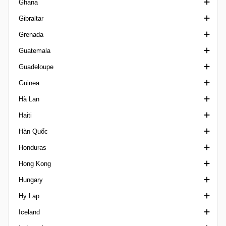
Ghana
Cearense 3
Copa Centroamericana
Siêu Cúp Đức
VĐQG Georgia
Gibraltar
Cearense U20
Regionalliga Germany
David Kipiani Cup
Cúp Quốc gia Ghana
Grenada
Copa Alagoas
Supercup der Frauen
Erovnuli Liga 2
Ngoại hạng Ghana
Ngoại hạng Gibraltar
Guatemala
Copa do Brasil
U19 Bundesliga
Siêu Cúp Georgia
Siêu Cúp Ghana
Siêu Cúp Gibraltar
Ngoại hạng Grenada
Guadeloupe
Copa do Brasil U17
Liga 3 Georgia
Rock Cup
VĐQG Guatemala
Guinea
Copa do Brasil U20
Primera Division Guatemala
Division d'Honneur
Hà Lan
Copa do Nordeste
VĐQG Guinea
Haiti
Copa Espírito Santo
Derde Divisie
Hàn Quốc
Copa Fares Lopes
VĐQG Hà Lan
Ligue Haitienne Haiti
Honduras
Copa Gaucha
Eerste Divisie
K League 1
Hong Kong
Copa Grao Para
Eredivisie Women
K League 2
VĐQG Honduras
Hungary
Copa Paulista
KNVB Beker Netherlands
K League Cup
FA Cup Hong Kong
Hy Lạp
Copa Rio
Siêu Cúp Hà Lan
Cúp Quốc Gia Hàn Quốc
Ngoại hạng Hong Kong
VĐQG Hungary
Iceland
Copa Rio U20
Reserve League Netherlands
K3 League
HKFA 1st Division
Magyar Kupa
Cúp Quốc gia Hy Lạp