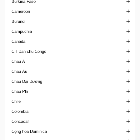
Burkina Faso
Super Cup Belgium
Liga Revelacao U23
Alagoano 1
Cúp Bóng đá Bulgaria
Cameroon
Super League Belgium
Siêu Cúp Bồ Đào Nha
Alagoano 2
Hạng Nhất Bulgaria
Ligue 1 Burkina Faso
Burundi
Third Amateur Division
Segunda Liga
Alagoano U20
Hạng Nhì Bulgaria
VĐQG Cameroon
Campuchia
Taca da Liga
Amapaense Brazil
Hạng Ba Bulgaria
Siêu Cúp Cameroon
Ligue A
Canada
Taca de Portugal
Amazonense 1
Super Cup Bulgaria
Elite Two
Ngoại hạng Campuchia
CH Dân chủ Congo
Taca Revelacao U23
Amazonense 2
Hun Sen Cup
Ngoại hạng Canada
Châu Á
Baiano 1
Canadian Championship
Ligue 1 Congo DR
Châu Âu
Baiano 2
Canadian Soccer League
AFC Challenge Cup
Châu Đại Dương
Baiano U20
League 1 Ontario
AFC Challenge League
U20 Elite League
Châu Phi
Brasileiro de Aspirantes
Northern Super League
AFC Champions League Elite
UEFA Champions League
OFC Champions League
Chile
Brasileiro Feminino A1
PCSL
AFC Champions League Two
UEFA Conference League
OFC Nations Cup
Africa Cup of Nations Qualification
Colombia
Brasileiro U17
AFC U17 Asian Cup
UEFA Europa League
OFC U19 Championship
Africa U20 Cup of Nations
Cúp Chile
Concacaf
Brasileiro U20 A
AFC U17 Asian Cup Qualification
UEFA European Championship
Africa U23 Cup of Nations Qualification
Hạng Nhì Chile
Cúp Colombia
Cộng hòa Dominica
Nữ VĐQG Brazil
AFC U17 Women's Asian Cup
UEFA European Championship Qualifiers
African Football League
VĐQG Chile
VĐQG Colombia
Concacaf Caribbean Club Shield