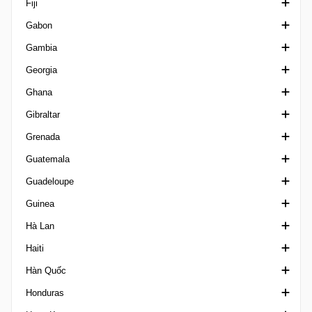
Fiji
Catarinense 3
CAFA Nations Cup
UEFA Women's Championship
COSAFA U20 Championship
Concacaf Women's U17
Kvindeliga
DFB Pokal
VĐQG Estonia
Ngoại hạng Ethiopia
Gabon
Catarinense U20
EAFF E-1 Football Championship
UEFA Women's Championship Qualification
Concacaf Women's U20
DFB Pokal Women
Esiliiga B
VĐQG Fiji
Gambia
Cearense 1
EAFF Football Championship Qualification
UEFA Women's Nations League
Concacaf Women's U20 Qualification
Frauen Bundesliga
VĐQG Gabon
Georgia
Cearense 2
Concacaf Women's World Cup Qualifiers
Oberliga
Hạng nhất Gambia
Ghana
Cearense 3
Copa Centroamericana
Siêu Cúp Đức
VĐQG Georgia
Gibraltar
Cearense U20
Regionalliga Germany
David Kipiani Cup
Cúp Quốc gia Ghana
Grenada
Copa Alagoas
Supercup der Frauen
Erovnuli Liga 2
Ngoại hạng Ghana
Ngoại hạng Gibraltar
Guatemala
Copa do Brasil
U19 Bundesliga
Siêu Cúp Georgia
Siêu Cúp Ghana
Siêu Cúp Gibraltar
Ngoại hạng Grenada
Guadeloupe
Copa do Brasil U17
Liga 3 Georgia
Rock Cup
VĐQG Guatemala
Guinea
Copa do Brasil U20
Primera Division Guatemala
Division d'Honneur
Hà Lan
Copa do Nordeste
VĐQG Guinea
Haiti
Copa Espírito Santo
Derde Divisie
Hàn Quốc
Copa Fares Lopes
VĐQG Hà Lan
Ligue Haitienne Haiti
Honduras
Copa Gaucha
Eerste Divisie
K League 1