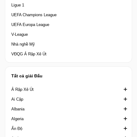
Ligue 1
UEFA Champions League
UEFA Europa League
V-League
Nhà nghề Mỹ
VĐQG Ả Rập Xê Út
Tất cả giải Đấu
Ả Rập Xê Út
Ai Cập
Crown Prince Cup Saudi Arabia
Albania
Division 1 Saudi Arabia
Cúp quốc gia Ai Cập
Algeria
King's Cup Saudi Arabia
Cúp Liên đoàn Ai Cập
1st Division Albania
Ấn Độ
VĐQG Ả Rập Xê Út
Ngoại hạng Ai Cập
2nd Division
Coupe de la Ligue Algeria