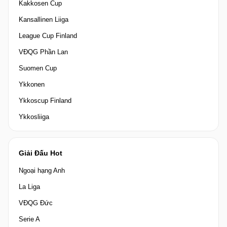
Kakkosen Cup
Kansallinen Liiga
League Cup Finland
VĐQG Phần Lan
Suomen Cup
Ykkonen
Ykkoscup Finland
Ykkosliiga
Giải Đấu Hot
Ngoại hạng Anh
La Liga
VĐQG Đức
Serie A