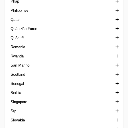
Pháp
hạng 3 Brazil
USL W League
Division Intermedia
Copa Inca
Kakkonen
Philippines
hạng 4 Brazil
WPSL
Supercopa Paraguay
Hạng Nhất Peru
Kakkosen Cup
Cúp Quốc gia Pháp
Qatar
Sergipano U20
Hạng 2 Peru
Kansallinen Liiga
Cúp Liên đoàn Pháp
Copa Paulino Alcantara
Quần đảo Faroe
Siêu Cúp Brazil
Copa Peru
League Cup Finland
Ligue 1
PFL
Emir Cup Qatar
Quốc tế
Sul-Matogrossense
Supercopa Peru
VĐQG Phần Lan
Ligue 2 France
Qatar Cup
1. Deild Faroe Islands
Romania
Tocantinense
Suomen Cup
National 1
VĐQG Qatar
Ngoại hạng Faroe
Cúp Vô địch Châu Á
Rwanda
Ykkonen
National 2
QFA Cup
Siêu Cúp Faroe
Algarve Cup
Cupa Romaniei
San Marino
Ykkoscup Finland
National 3
Second Division
Logmanssteypid
Arab Club Champions Cup
VĐQG Romania
VĐQG Rwanda
Scotland
Ykkosliiga
Premiere Ligue
Stars League
Arab Cup
Liga 1 Feminin
VĐQG San Marino
Senegal
Trophée des Champions
Cúp bóng đá châu Phi
Liga II
Coppa Titano
Challenge Cup Scotland
Serbia
CAC Games
Liga III
Super Cup San Marino
Championship Scotland
Ligue 1 Senegal
Singapore
Campeones Cup
Supercupa
Highland / Lowland
Cup Serbia
Síp
Caribbean Cup
League Cup Scotland
Prva Liga
Cup Singapore
Slovakia
Giao hữu câu lạc bộ
League One Scotland
VĐQG Serbia
VĐQG Singapore
Hạng nhất Síp