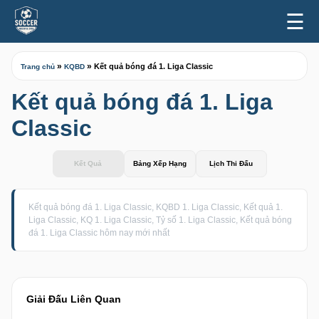
☰
»
»
Kết quả bóng đá 1. Liga Classic
Trang chủ
KQBD
Kết quả bóng đá 1. Liga
Classic
Kết Quả
Bảng Xếp Hạng
Lịch Thi Đấu
Kết quả bóng đá 1. Liga Classic, KQBD 1. Liga Classic, Kết quả 1.
Liga Classic, KQ 1. Liga Classic, Tỷ số 1. Liga Classic, Kết quả bóng
đá 1. Liga Classic hôm nay mới nhất
Giải Đấu Liên Quan