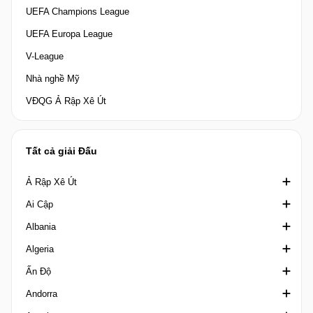
UEFA Champions League
UEFA Europa League
V-League
Nhà nghề Mỹ
VĐQG Ả Rập Xê Út
Tất cả giải Đấu
Ả Rập Xê Út
Ai Cập
Crown Prince Cup Saudi Arabia
Albania
Division 1 Saudi Arabia
Cúp quốc gia Ai Cập
Algeria
King's Cup Saudi Arabia
Cúp Liên đoàn Ai Cập
1st Division Albania
Ấn Độ
VĐQG Ả Rập Xê Út
Ngoại hạng Ai Cập
2nd Division
Coupe de la Ligue Algeria
Andorra
Siêu Cúp Ả Rập Xê Út
Second Division A
Cup Albania
Coupe Nationale
AIFF Super Cup India