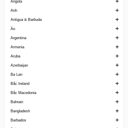
Angola
Siêu Cúp Ai Cập
Super Cup Albania
VĐQG Algeria
Calcutta Premier Division
VĐQG Andorra
Anh
VĐQG Albania
Ligue 2 Algeria
I-League
2a Divisio
Girabola
Antigua & Barbuda
Reserve League Algeria
I-League 2 India
Copa Constitucio
Hạng Nhất Anh
Áo
Super Cup Algeria
VĐQG Ấn Độ
Super Cup Andorra
Siêu cúp Anh
VĐQG Antigua & Barbuda
Argentina
Santosh Trophy India
Cúp Liên đoàn
Giải hạng hai Áo
Armenia
FA Cup
VĐQG Áo
Cúp quốc gia Argentina
Aruba
FA Trophy England
Cúp Bóng đá Áo
Cúp Siêu giải đấu
Cup Armenia
Azerbaijan
FA Women's League Cup
Frauenliga
VĐQG Argentina, Torneo Betano
Ngoại hạng Armenia
Division di Honor
Ba Lan
FA Youth Cup
Landesliga
Prim B Metro Argentina
Super Cup Armenia
Cúp Bóng đá Azerbaijan
Bắc Ireland
League Cup England
Regionalliga Austria
Primera C
First League Armenia
Ngoại hạng Azerbaijan
Central Youth League
Bắc Macedonia
League One England
Primera D
Birinci Dasta
VĐQG Ba Lan
Championship Northern Ireland
Bahrain
League Two England
Giải hạng nhì Argentina
Cup Poland
Charity Shield
VĐQG Bắc Macedonia
Bangladesh
National League England
Super Copa Argentina
Ekstraliga Women
Irish Cup
Cup North Macedonia
Cúp Nhà vua Bahrain
Barbados
National League Cup
Super Copa International
I Liga
League Cup Northern Ireland
Second League North Macedonia
Ngoại hạng Bahrain
Ngoại hạng Bangladesh