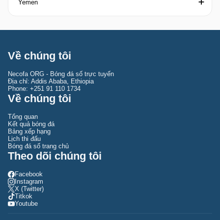
Yemen
The Atlantic Cup
NSW League One
Welsh Cup
Coppa Italia
Ngoại hạng Zimbabwe
Tipsport Malta Cup
Queensland NPL
Coppa Italia Primavera
Yemeni League
Tournoi Maurice Revello
Queensland Premier League
Coppa Italia Serie C
U20 Arab Championship
South Australia NPL Australia
Coppa Italia Serie D
Về chúng tôi
UAE-Qatar Super Shield
South Australia State League 1
Coppa Italia Women
Necofa ORG - Bóng đá số trực tuyến
UEFA/CONMEBOL Club Challenge
Tasmania Northern Championship
Serie A
Địa chỉ: Addis Ababa, Ethiopia
Phone: +251 91 110 1734
Về chúng tôi
WAFF Championship U23
Tasmania NPL
Serie A Women
Women's International Champions Cup
Tasmania Southern Championship
Serie B
Tổng quan
Kết quả bóng đá
Women's Olympic Qualifying Asia
Victoria NPL
Serie C
Bảng xếp hạng
Lịch thi đấu
Women's Olympic Qualifying CAF
Victoria PL 1
Siêu Cúp Ý
Bóng đá số trang chủ
Theo dõi chúng tôi
Women's WC Qualification Intercontinental Play-offs
Western Australia NPL
Serie D
Facebook
Youth Viareggio Cup
Western Australia State League 1
Super Cup Primavera
Instagram
X (Twitter)
Vòng loại Olympic Concacaf
Titkok
Youtube
World Cup nữ