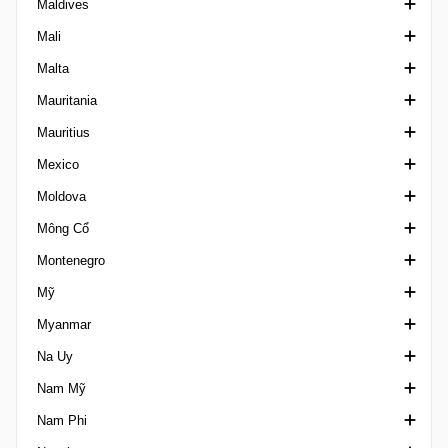
Maldives
Paranaense 1
FA Cup Malaysia
Mali
Paranaense 2
Malaysia Cup
VĐQG Maldives
Malta
Paranaense 3
Hạng nhất Malaysia
Ngoại hạng Mali
Mauritania
Paranaense U20
MFL Cup
Challenge Cup Malta
Mauritius
Paulista A1
Super League Malaysia
Challenge League Malta
VĐQG Mauritania
Mexico
Paulista A2
Ngoại hạng Malta
Mauritian League
Moldova
Paulista A3
FA Trophy Malta
Copa MX
Mông Cổ
Paulista A4
Super Cup Malta
Copa por Mexico
Cupa Moldova
Montenegro
Paulista Série B
VĐQG Mexico
VĐQG Moldova
Ngoại hạng Mông Cổ
Mỹ
Paulista U20
Liga de Expansion MX
Liga 1 Moldova
Siêu Cúp Mông Cổ
VĐQG Montenegro
Myanmar
Pernambucano 1
Liga MX Femenil
Cup Montenegro
Nhà nghề Mỹ
Na Uy
Pernambucano 2
Liga Premier Serie A
Second League Montenegro
MLS All-Star
VĐQG Myanmar
Nam Mỹ
Pernambucano 3
Liga Premier Serie B
MLS Next Pro
1. Division Norway
Nam Phi
Pernambucano U20
Supercopa MX
NASL
1. Division Women
CONMEBOL Copa America