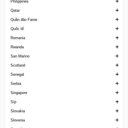
Philippines
hạng 4 Brazil
WPSL
Supercopa Paraguay
Hạng Nhất Peru
Kakkosen Cup
Cúp Quốc gia Pháp
Qatar
Sergipano U20
Hạng 2 Peru
Kansallinen Liiga
Cúp Liên đoàn Pháp
Copa Paulino Alcantara
Quần đảo Faroe
Siêu Cúp Brazil
Copa Peru
League Cup Finland
Ligue 1
PFL
Emir Cup Qatar
Quốc tế
Sul-Matogrossense
Supercopa Peru
VĐQG Phần Lan
Ligue 2 France
Qatar Cup
1. Deild Faroe Islands
Romania
Tocantinense
Suomen Cup
National 1
VĐQG Qatar
Ngoại hạng Faroe
Cúp Vô địch Châu Á
Rwanda
Ykkonen
National 2
QFA Cup
Siêu Cúp Faroe
Algarve Cup
Cupa Romaniei
San Marino
Ykkoscup Finland
National 3
Second Division
Logmanssteypid
Arab Club Champions Cup
VĐQG Romania
VĐQG Rwanda
Scotland
Ykkosliiga
Premiere Ligue
Stars League
Arab Cup
Liga 1 Feminin
VĐQG San Marino
Senegal
Trophée des Champions
Cúp bóng đá châu Phi
Liga II
Coppa Titano
Challenge Cup Scotland
Serbia
CAC Games
Liga III
Super Cup San Marino
Championship Scotland
Ligue 1 Senegal
Singapore
Campeones Cup
Supercupa
Highland / Lowland
Cup Serbia
Síp
Caribbean Cup
League Cup Scotland
Prva Liga
Cup Singapore
Slovakia
Giao hữu câu lạc bộ
League One Scotland
VĐQG Serbia
VĐQG Singapore
Hạng nhất Síp
Slovenia
China Cup
Ngoại hạng Scotland
Srpska Liga
League Cup Singapore
Hạng nhì Síp
VĐQG Slovakia