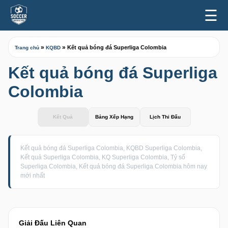
☰
»
»
Kết quả bóng đá Superliga Colombia
Trang chủ
KQBD
Kết quả bóng đá Superliga
Colombia
Kết Quả
Bảng Xếp Hạng
Lịch Thi Đấu
Kết quả bóng đá Superliga Colombia, KQBD Superliga Colombia,
Kết quả Superliga Colombia, KQ Superliga Colombia, Tỷ số
Superliga Colombia, Kết quả bóng đá Superliga Colombia hôm nay
mới nhất
Giải Đấu Liên Quan