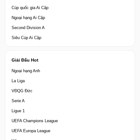
Cúp quốc gia Ai Cập
Ngoại hạng Ai Cập
Second Division A
Siêu Cúp Ai Cập
Giải Đấu Hot
Ngoại hạng Anh
La Liga
VĐQG Đức
Serie A
Ligue 1
UEFA Champions League
UEFA Europa League