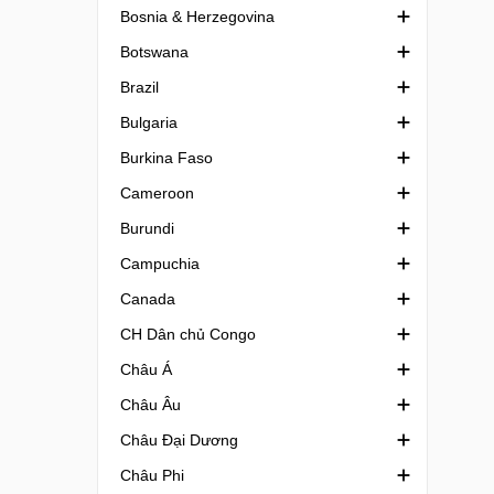
Bosnia & Herzegovina
WSL 2
First Division A
Campeonato de Portugal Prio
Cúp bóng đá Bolivia
Botswana
VĐQG Bỉ
Juniores U19
Giải hạng nhất Bolivia
Ngoại hạng Bosnia và Herzegovina
Brazil
Provincial
Liga 3 Portugal
Nacional B Bolivia
Cúp bóng đá Bosna và Hercegovina
Ngoại hạng Botswana
Bulgaria
Second Amateur Division
VĐQG Bồ Đào Nha
Torneo Amistoso de Verano
Premijer Liga
Acreano
Burkina Faso
Super Cup Belgium
Liga Revelacao U23
Alagoano 1
Cúp Bóng đá Bulgaria
Cameroon
Super League Belgium
Siêu Cúp Bồ Đào Nha
Alagoano 2
Hạng Nhất Bulgaria
Ligue 1 Burkina Faso
Burundi
Third Amateur Division
Segunda Liga
Alagoano U20
Hạng Nhì Bulgaria
VĐQG Cameroon
Campuchia
Taca da Liga
Amapaense Brazil
Hạng Ba Bulgaria
Siêu Cúp Cameroon
Ligue A
Canada
Taca de Portugal
Amazonense 1
Super Cup Bulgaria
Elite Two
Ngoại hạng Campuchia
CH Dân chủ Congo
Taca Revelacao U23
Amazonense 2
Hun Sen Cup
Ngoại hạng Canada
Châu Á
Baiano 1
Canadian Championship
Ligue 1 Congo DR
Châu Âu
Baiano 2
Canadian Soccer League
AFC Challenge Cup
Châu Đại Dương
Baiano U20
League 1 Ontario
AFC Challenge League
U20 Elite League
Châu Phi
Brasileiro de Aspirantes
Northern Super League
AFC Champions League Elite
UEFA Champions League
OFC Champions League