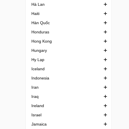
Hà Lan
Copa do Nordeste
VĐQG Guinea
Haiti
Copa Espírito Santo
Derde Divisie
Hàn Quốc
Copa Fares Lopes
VĐQG Hà Lan
Ligue Haitienne Haiti
Honduras
Copa Gaucha
Eerste Divisie
K League 1
Hong Kong
Copa Grao Para
Eredivisie Women
K League 2
VĐQG Honduras
Hungary
Copa Paulista
KNVB Beker Netherlands
K League Cup
FA Cup Hong Kong
Hy Lạp
Copa Rio
Siêu Cúp Hà Lan
Cúp Quốc Gia Hàn Quốc
Ngoại hạng Hong Kong
VĐQG Hungary
Iceland
Copa Rio U20
Reserve League Netherlands
K3 League
HKFA 1st Division
Magyar Kupa
Cúp Quốc gia Hy Lạp
Indonesia
Copa Santa Catarina
Tweede Divisie
WK-League
Sapling Cup
NB II
Football League
1. Deild Iceland
Iran
Copa Verde
U18 Divisie 1 Netherlands
Senior Shield
NB III
VĐQG Hy Lạp
VĐQG Iceland
VĐQG Indonesia
Iraq
Estadual Junior U20
U19 Divisie 1
HKPL Cup
Hạng Nhì Hy Lạp
2. Deild
Liga 2 Indonesia
Azadegan League
Ireland
Gaucho 1
U21 Divisie 1 Netherlands
Gamma Ethniki
Besta deild Women
Piala Indonesia
VĐQG Iran
VĐQG I-rắc
Israel
Gaucho 2
Cup Iceland
Piala Presiden
Siêu Cúp Iran
FAI Cup
Jamaica
Gaucho 3
Fotbolti.net Cup A
Hazfi Cup
FAI President's Cup
Liga Alef