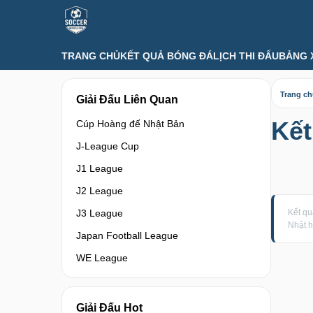
TRANG CHỦ
KẾT QUẢ BÓNG ĐÁ
LỊCH THI ĐẤU
BẢNG 
Trang c
Giải Đấu Liên Quan
Kết
Cúp Hoàng đế Nhật Bản
J-League Cup
J1 League
J2 League
J3 League
Kết qu
Nhật 
Japan Football League
WE League
Giải Đấu Hot