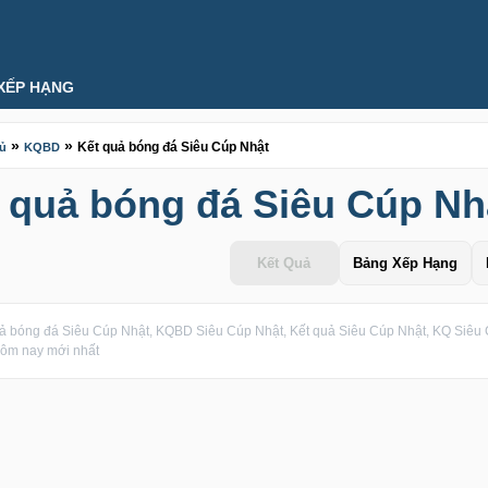
XẾP HẠNG
»
»
Kết quả bóng đá Siêu Cúp Nhật
hủ
KQBD
 quả bóng đá Siêu Cúp Nh
Kết Quả
Bảng Xếp Hạng
ả bóng đá Siêu Cúp Nhật, KQBD Siêu Cúp Nhật, Kết quả Siêu Cúp Nhật, KQ Siêu 
hôm nay mới nhất