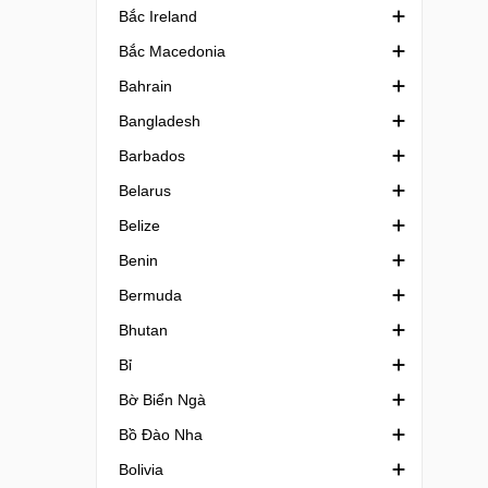
Bắc Ireland
League Cup England
Regionalliga Austria
Primera C
First League Armenia
Ngoại hạng Azerbaijan
Central Youth League
Bắc Macedonia
League One England
Primera D
Birinci Dasta
VĐQG Ba Lan
Championship Northern Ireland
Bahrain
League Two England
Giải hạng nhì Argentina
Cup Poland
Charity Shield
VĐQG Bắc Macedonia
Bangladesh
National League England
Super Copa Argentina
Ekstraliga Women
Irish Cup
Cup North Macedonia
Cúp Nhà vua Bahrain
Barbados
National League Cup
Super Copa International
I Liga
League Cup Northern Ireland
Second League North Macedonia
Ngoại hạng Bahrain
Ngoại hạng Bangladesh
Belarus
National League N / S England
Torneo Federal A Argentina
II Liga
VĐQG Bắc Ireland
Siêu Cúp Bahrain
Federation Cup Bangladesh
Ngoại hạng Barbados
Belize
Non League Div One
Torneo Promocional Amateur
III Liga
Premier Intermediate League
Federation Cup Bahrain
Giải Bóng đá hạng Nhất Belarus
Benin
Non League Premier
Torneo Proyeccion
Super Cup Poland
Premiership Women
Cúp Bóng đá Belarus
Ngoại hạng Belize
Bermuda
Ngoại hạng Anh
Trofeo de Campeones
Ngoại hạng Belarus, Vysshaya Liga
Ngoại hạng Benin
Bhutan
Professional Development League
2. Division Belarus
Ngoại hạng Bermuda
Bỉ
U18 Premier League
Siêu Cúp Belarus
Ngoại hạng Bhutan
Bờ Biển Ngà
Women’s FA Community Shield
Reserve League Belarus
Super League Bhutan
Giải hạng Nhì Bỉ
Bồ Đào Nha
Women's FA Cup
Cúp Bóng đá Bỉ
VĐQG Bờ Biển Ngà
Bolivia
Women's Super League
First Amateur Division
1a Divisao Women