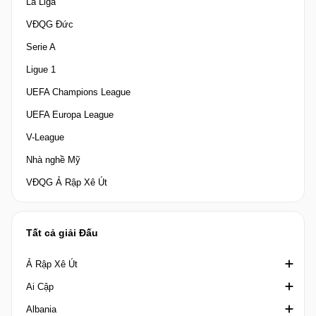
La Liga
VĐQG Đức
Serie A
Ligue 1
UEFA Champions League
UEFA Europa League
V-League
Nhà nghề Mỹ
VĐQG Ả Rập Xê Út
Tất cả giải Đấu
Ả Rập Xê Út
Ai Cập
Crown Prince Cup Saudi Arabia
Albania
Division 1 Saudi Arabia
Cúp quốc gia Ai Cập