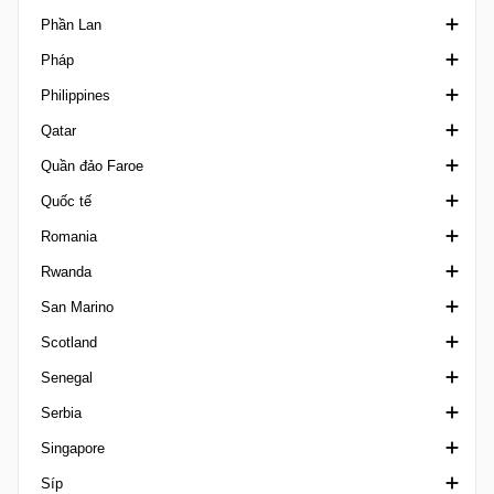
Phần Lan
hạng nhì Brazil
USL Super League
VĐQG Paraguay
Copa Bicentenario
Pháp
hạng 3 Brazil
USL W League
Division Intermedia
Copa Inca
Kakkonen
Philippines
hạng 4 Brazil
WPSL
Supercopa Paraguay
Hạng Nhất Peru
Kakkosen Cup
Cúp Quốc gia Pháp
Qatar
Sergipano U20
Hạng 2 Peru
Kansallinen Liiga
Cúp Liên đoàn Pháp
Copa Paulino Alcantara
Quần đảo Faroe
Siêu Cúp Brazil
Copa Peru
League Cup Finland
Ligue 1
PFL
Emir Cup Qatar
Quốc tế
Sul-Matogrossense
Supercopa Peru
VĐQG Phần Lan
Ligue 2 France
Qatar Cup
1. Deild Faroe Islands
Romania
Tocantinense
Suomen Cup
National 1
VĐQG Qatar
Ngoại hạng Faroe
Cúp Vô địch Châu Á
Rwanda
Ykkonen
National 2
QFA Cup
Siêu Cúp Faroe
Algarve Cup
Cupa Romaniei
San Marino
Ykkoscup Finland
National 3
Second Division
Logmanssteypid
Arab Club Champions Cup
VĐQG Romania
VĐQG Rwanda
Scotland
Ykkosliiga
Premiere Ligue
Stars League
Arab Cup
Liga 1 Feminin
VĐQG San Marino
Senegal
Trophée des Champions
Cúp bóng đá châu Phi
Liga II
Coppa Titano
Challenge Cup Scotland
Serbia
CAC Games
Liga III
Super Cup San Marino
Championship Scotland
Ligue 1 Senegal
Singapore
Campeones Cup
Supercupa
Highland / Lowland
Cup Serbia
Síp
Caribbean Cup
League Cup Scotland
Prva Liga
Cup Singapore