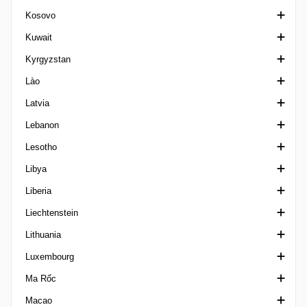
Kosovo
Goiano U20
Women's President's Cup
Super Cup Israel
Siêu Cúp Jordan
Ngoại hạng Kazakhstan
Ngoại hạng Kenya
Kuwait
Maranhense 1
Toto Cup Ligat Al
Shield Cup Jordan
Siêu Cúp Kazakhstan
Shield Cup Kenya
Siêu Cup Kosovo
Kyrgyzstan
Maranhense 2
Cup Kazakhstan
Super League Kenya
VĐQG Kosovo
Crown Prince Cup Kuwait
Lào
Matogrossense 1
Cup Kosovo
Division 1 Kuwait
VĐQG Kyrgyzstan
Latvia
Matogrossense 2
VĐQG Kuwait
VĐQG Lào
Lebanon
Mineiro 1
Siêu Cúp Kuwait
1. Liga Latvia
Lesotho
Mineiro 2
Emir Cup Kuwait
Siêu Cúp Latvia
Cup Lebanon
Libya
Mineiro 3
VĐQG Latvia
Ngoại hạng Lebanon
Ngoại hạng Lesotho
Liberia
Mineiro U20
Cup Latvia
Federation Cup Lebanon
Ngoại hạng Libya
Liechtenstein
Paraense A
LFA First Division
Lithuania
Paraense B1
Cup Liechtenstein
Luxembourg
Paraense B2
VĐQG Lithuania
Ma Rốc
Paraense U20
1 Lyga
VĐQG Luxembourg
Macao
Paraibano 1
Siêu Cúp Lithuania
Cup Luxembourg
VĐQG Ma Rốc