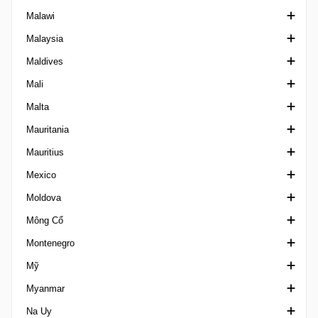
Malawi
Paraibano 2 Brazil
Cup Lithuania
Botola 2
VĐQG Macao
Malaysia
Paraibano U20
Cup Morocco
VĐQG Malawi
Maldives
Paranaense 1
FA Cup Malaysia
Mali
Paranaense 2
Malaysia Cup
VĐQG Maldives
Malta
Paranaense 3
Hạng nhất Malaysia
Ngoại hạng Mali
Mauritania
Paranaense U20
MFL Cup
Challenge Cup Malta
Mauritius
Paulista A1
Super League Malaysia
Challenge League Malta
VĐQG Mauritania
Mexico
Paulista A2
Ngoại hạng Malta
Mauritian League
Moldova
Paulista A3
FA Trophy Malta
Copa MX
Mông Cổ
Paulista A4
Super Cup Malta
Copa por Mexico
Cupa Moldova
Montenegro
Paulista Série B
VĐQG Mexico
VĐQG Moldova
Ngoại hạng Mông Cổ
Mỹ
Paulista U20
Liga de Expansion MX
Liga 1 Moldova
Siêu Cúp Mông Cổ
VĐQG Montenegro
Myanmar
Pernambucano 1
Liga MX Femenil
Cup Montenegro
Nhà nghề Mỹ
Na Uy
Pernambucano 2
Liga Premier Serie A
Second League Montenegro
MLS All-Star
VĐQG Myanmar