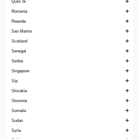
Quốc tế
Sul-Matogrossense
Supercopa Peru
VĐQG Phần Lan
Ligue 2 France
Qatar Cup
1. Deild Faroe Islands
Romania
Tocantinense
Suomen Cup
National 1
VĐQG Qatar
Ngoại hạng Faroe
Cúp Vô địch Châu Á
Rwanda
Ykkonen
National 2
QFA Cup
Siêu Cúp Faroe
Algarve Cup
Cupa Romaniei
San Marino
Ykkoscup Finland
National 3
Second Division
Logmanssteypid
Arab Club Champions Cup
VĐQG Romania
VĐQG Rwanda
Scotland
Ykkosliiga
Premiere Ligue
Stars League
Arab Cup
Liga 1 Feminin
VĐQG San Marino
Senegal
Trophée des Champions
Cúp bóng đá châu Phi
Liga II
Coppa Titano
Challenge Cup Scotland
Serbia
CAC Games
Liga III
Super Cup San Marino
Championship Scotland
Ligue 1 Senegal
Singapore
Campeones Cup
Supercupa
Highland / Lowland
Cup Serbia
Síp
Caribbean Cup
League Cup Scotland
Prva Liga
Cup Singapore
Slovakia
Giao hữu câu lạc bộ
League One Scotland
VĐQG Serbia
VĐQG Singapore
Hạng nhất Síp
Slovenia
China Cup
Ngoại hạng Scotland
Srpska Liga
League Cup Singapore
Hạng nhì Síp
VĐQG Slovakia
Somalia
Club Friendlies Women
League Two Scotland
Hạng ba Síp
2. liga Slovakia
1. SNL
Sudan
CONMEBOL/UEFA Finalissima
Scottish Cup
Siêu Cup Síp
3. liga Slovakia
2. SNL
hạng Nhất Somalia
Syria
COTIF Tournament
SWF Scottish Cup
Cup Cyprus
Cup Slovakia
3. SNL
Ngoại hạng Sudan