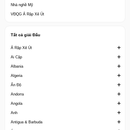
Nhà nghề Mỹ
VĐQG Ả Rập Xê Út
Tất cả giải Đấu
Ả Rập Xê Út
Ai Cập
Crown Prince Cup Saudi Arabia
Albania
Division 1 Saudi Arabia
Cúp quốc gia Ai Cập
Algeria
King's Cup Saudi Arabia
Cúp Liên đoàn Ai Cập
1st Division Albania
Ấn Độ
VĐQG Ả Rập Xê Út
Ngoại hạng Ai Cập
2nd Division
Coupe de la Ligue Algeria
Andorra
Siêu Cúp Ả Rập Xê Út
Second Division A
Cup Albania
Coupe Nationale
AIFF Super Cup India
Angola
Siêu Cúp Ai Cập
Super Cup Albania
VĐQG Algeria
Calcutta Premier Division
VĐQG Andorra
Anh
VĐQG Albania
Ligue 2 Algeria
I-League
2a Divisio
Girabola
Antigua & Barbuda
Reserve League Algeria
I-League 2 India
Copa Constitucio
Hạng Nhất Anh