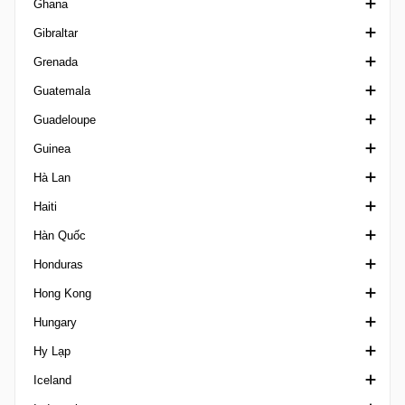
Ghana
Cearense 3
Copa Centroamericana
Siêu Cúp Đức
VĐQG Georgia
Gibraltar
Cearense U20
Regionalliga Germany
David Kipiani Cup
Cúp Quốc gia Ghana
Grenada
Copa Alagoas
Supercup der Frauen
Erovnuli Liga 2
Ngoại hạng Ghana
Ngoại hạng Gibraltar
Guatemala
Copa do Brasil
U19 Bundesliga
Siêu Cúp Georgia
Siêu Cúp Ghana
Siêu Cúp Gibraltar
Ngoại hạng Grenada
Guadeloupe
Copa do Brasil U17
Liga 3 Georgia
Rock Cup
VĐQG Guatemala
Guinea
Copa do Brasil U20
Primera Division Guatemala
Division d'Honneur
Hà Lan
Copa do Nordeste
VĐQG Guinea
Haiti
Copa Espírito Santo
Derde Divisie
Hàn Quốc
Copa Fares Lopes
VĐQG Hà Lan
Ligue Haitienne Haiti
Honduras
Copa Gaucha
Eerste Divisie
K League 1
Hong Kong
Copa Grao Para
Eredivisie Women
K League 2
VĐQG Honduras
Hungary
Copa Paulista
KNVB Beker Netherlands
K League Cup
FA Cup Hong Kong
Hy Lạp
Copa Rio
Siêu Cúp Hà Lan
Cúp Quốc Gia Hàn Quốc
Ngoại hạng Hong Kong
VĐQG Hungary
Iceland
Copa Rio U20
Reserve League Netherlands
K3 League
HKFA 1st Division
Magyar Kupa
Cúp Quốc gia Hy Lạp