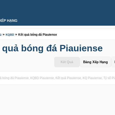
XẾP HẠNG
»
»
Kết quả bóng đá Piauiense
hủ
KQBD
 quả bóng đá Piauiense
Kết Quả
Bảng Xếp Hạng
ả bóng đá Piauiense, KQBD Piauiense, Kết quả Piauiense, KQ Piauiense, Tỷ số P