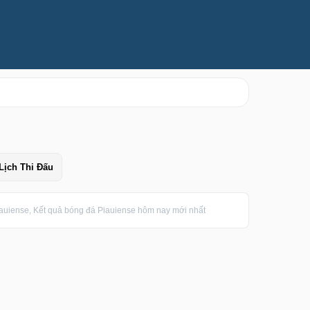
Lịch Thi Đấu
iauiense, Kết quả bóng đá Piauiense hôm nay mới nhất