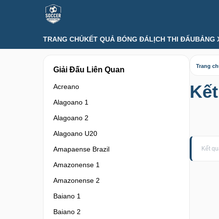
TRANG CHỦ
KẾT QUẢ BÓNG ĐÁ
LỊCH THI ĐẤU
BẢNG 
Trang c
Giải Đấu Liên Quan
Kết
Acreano
Alagoano 1
Alagoano 2
Alagoano U20
Amapaense Brazil
Kết qu
Amazonense 1
Amazonense 2
Baiano 1
Baiano 2