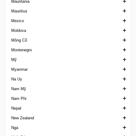
Mauritania
Paranaense U20
MFL Cup
Challenge Cup Malta
Mauritius
Paulista A1
Super League Malaysia
Challenge League Malta
VĐQG Mauritania
Mexico
Paulista A2
Ngoại hạng Malta
Mauritian League
Moldova
Paulista A3
FA Trophy Malta
Copa MX
Mông Cổ
Paulista A4
Super Cup Malta
Copa por Mexico
Cupa Moldova
Montenegro
Paulista Série B
VĐQG Mexico
VĐQG Moldova
Ngoại hạng Mông Cổ
Mỹ
Paulista U20
Liga de Expansion MX
Liga 1 Moldova
Siêu Cúp Mông Cổ
VĐQG Montenegro
Myanmar
Pernambucano 1
Liga MX Femenil
Cup Montenegro
Nhà nghề Mỹ
Na Uy
Pernambucano 2
Liga Premier Serie A
Second League Montenegro
MLS All-Star
VĐQG Myanmar
Nam Mỹ
Pernambucano 3
Liga Premier Serie B
MLS Next Pro
1. Division Norway
Nam Phi
Pernambucano U20
Supercopa MX
NASL
1. Division Women
CONMEBOL Copa America
Nepal
Piauiense
U20 League
NISA
2. Division Norway
CONMEBOL Copa America Femenina
1st Division South Africa
New Zealand
Potiguar 1
U23 League
NPSL
VĐQG Na Uy
CONMEBOL Libertadores
8 Cup
A Division
Nga
Potiguar 2
NWSL
3. Division Norway
CONMEBOL Libertadores Femenina
Cup South Africa
VĐQG New Zealand