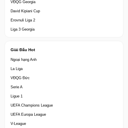
VĐQG Georgia
David Kipiani Cup
Erovnuli Liga 2
Liga 3 Georgia
Giải Đấu Hot
Ngoại hạng Anh
La Liga
VĐQG Đức
Serie A
Ligue 1
UEFA Champions League
UEFA Europa League
V-League