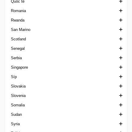
Quốc tế
Sul-Matogrossense
Supercopa Peru
VĐQG Phần Lan
Ligue 2 France
Qatar Cup
1. Deild Faroe Islands
Romania
Tocantinense
Suomen Cup
National 1
VĐQG Qatar
Ngoại hạng Faroe
Cúp Vô địch Châu Á
Rwanda
Ykkonen
National 2
QFA Cup
Siêu Cúp Faroe
Algarve Cup
Cupa Romaniei
San Marino
Ykkoscup Finland
National 3
Second Division
Logmanssteypid
Arab Club Champions Cup
VĐQG Romania
VĐQG Rwanda
Scotland
Ykkosliiga
Premiere Ligue
Stars League
Arab Cup
Liga 1 Feminin
VĐQG San Marino
Senegal
Trophée des Champions
Cúp bóng đá châu Phi
Liga II
Coppa Titano
Challenge Cup Scotland
Serbia
CAC Games
Liga III
Super Cup San Marino
Championship Scotland
Ligue 1 Senegal
Singapore
Campeones Cup
Supercupa
Highland / Lowland
Cup Serbia
Síp
Caribbean Cup
League Cup Scotland
Prva Liga
Cup Singapore
Slovakia
Giao hữu câu lạc bộ
League One Scotland
VĐQG Serbia
VĐQG Singapore
Hạng nhất Síp
Slovenia
China Cup
Ngoại hạng Scotland
Srpska Liga
League Cup Singapore
Hạng nhì Síp
VĐQG Slovakia
Somalia
Club Friendlies Women
League Two Scotland
Hạng ba Síp
2. liga Slovakia
1. SNL
Sudan
CONMEBOL/UEFA Finalissima
Scottish Cup
Siêu Cup Síp
3. liga Slovakia
2. SNL
hạng Nhất Somalia
Syria
COTIF Tournament
SWF Scottish Cup
Cup Cyprus
Cup Slovakia
3. SNL
Ngoại hạng Sudan