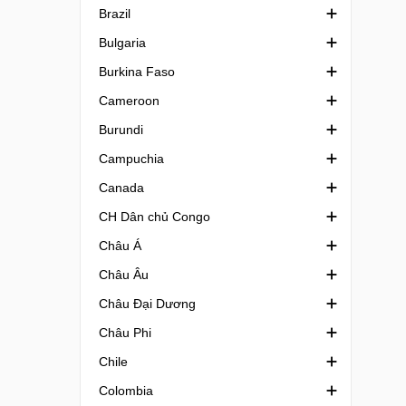
Brazil
Provincial
Liga 3 Portugal
Nacional B Bolivia
Cúp bóng đá Bosna và Hercegovina
Ngoại hạng Botswana
Bulgaria
Second Amateur Division
VĐQG Bồ Đào Nha
Torneo Amistoso de Verano
Premijer Liga
Acreano
Burkina Faso
Super Cup Belgium
Liga Revelacao U23
Alagoano 1
Cúp Bóng đá Bulgaria
Cameroon
Super League Belgium
Siêu Cúp Bồ Đào Nha
Alagoano 2
Hạng Nhất Bulgaria
Ligue 1 Burkina Faso
Burundi
Third Amateur Division
Segunda Liga
Alagoano U20
Hạng Nhì Bulgaria
VĐQG Cameroon
Campuchia
Taca da Liga
Amapaense Brazil
Hạng Ba Bulgaria
Siêu Cúp Cameroon
Ligue A
Canada
Taca de Portugal
Amazonense 1
Super Cup Bulgaria
Elite Two
Ngoại hạng Campuchia
CH Dân chủ Congo
Taca Revelacao U23
Amazonense 2
Hun Sen Cup
Ngoại hạng Canada
Châu Á
Baiano 1
Canadian Championship
Ligue 1 Congo DR
Châu Âu
Baiano 2
Canadian Soccer League
AFC Challenge Cup
Châu Đại Dương
Baiano U20
League 1 Ontario
AFC Challenge League
U20 Elite League
Châu Phi
Brasileiro de Aspirantes
Northern Super League
AFC Champions League Elite
UEFA Champions League
OFC Champions League
Chile
Brasileiro Feminino A1
PCSL
AFC Champions League Two
UEFA Conference League
OFC Nations Cup
Africa Cup of Nations Qualification
Colombia
Brasileiro U17
AFC U17 Asian Cup
UEFA Europa League
OFC U19 Championship
Africa U20 Cup of Nations
Cúp Chile