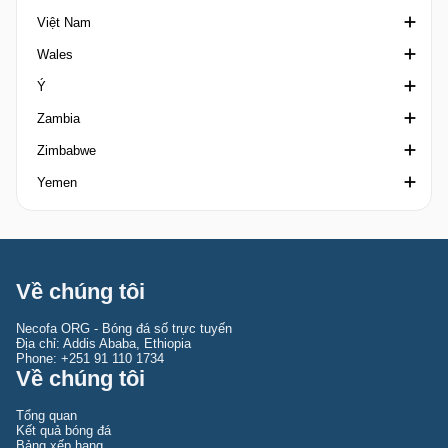
Việt Nam
Qatar-UAE Super Cup
FQPL 3 Metro
Siêu Cúp Ukraina
Segunda Division Uruguay
Pro League Uzbekistan
VĐQG Venezuela
Wales
SAFF Championship
New South Wales NPL
Persha Liga
Super Copa Uruguay
VĐQG Uzbekistan
Copa Venezuela
Siêu Cúp Việt Nam
Ý
SheBelieves Cup
NNSW League 1
U19 League
Super Cup Uzbekistan
Segunda Division Venezuela
V-League
FAW Championship
Zambia
South American Youth Games
Northern NSW NPL
U21 League
Supercopa Venezuela
Hạng nhất Quốc gia
Ngoại hạng xứ Wales
Campionato Primavera 1
Zimbabwe
Southeast Asian Games
Northern Territory Premier League
Cup Quốc Gia Việt Nam
League Cup Wales
Campionato Primavera 2
Ngoại hạng Zambia
Yemen
The Atlantic Cup
NSW League One
Welsh Cup
Coppa Italia
Ngoại hạng Zimbabwe
Tipsport Malta Cup
Queensland NPL
Coppa Italia Primavera
Yemeni League
Tournoi Maurice Revello
Queensland Premier League
Coppa Italia Serie C
U20 Arab Championship
South Australia NPL Australia
Coppa Italia Serie D
Về chúng tôi
UAE-Qatar Super Shield
South Australia State League 1
Coppa Italia Women
Necofa ORG - Bóng đá số trực tuyến
UEFA/CONMEBOL Club Challenge
Tasmania Northern Championship
Serie A
Địa chỉ: Addis Ababa, Ethiopia
Phone: +251 91 110 1734
Về chúng tôi
WAFF Championship U23
Tasmania NPL
Serie A Women
Women's International Champions Cup
Tasmania Southern Championship
Serie B
Tổng quan
Kết quả bóng đá
Women's Olympic Qualifying Asia
Victoria NPL
Serie C
Bảng xếp hạng