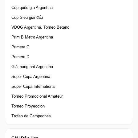
Cúp quốc gia Argentina
Cúp Siêu giải đấu
VĐQG Argentina, Torneo Betano
Prim B Metro Argentina
Primera C
Primera D
Giải hạng nhì Argentina
Super Copa Argentina
Super Copa International
Torneo Promocional Amateur
Torneo Proyeccion
Trofeo de Campeones