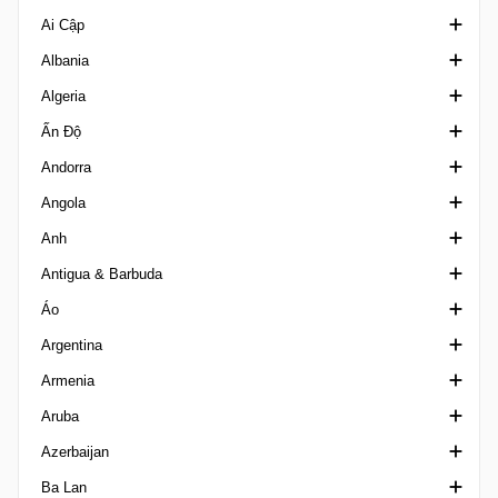
Ai Cập
Crown Prince Cup Saudi Arabia
Albania
Division 1 Saudi Arabia
Cúp quốc gia Ai Cập
Algeria
King's Cup Saudi Arabia
Cúp Liên đoàn Ai Cập
1st Division Albania
Ấn Độ
VĐQG Ả Rập Xê Út
Ngoại hạng Ai Cập
2nd Division
Coupe de la Ligue Algeria
Andorra
Siêu Cúp Ả Rập Xê Út
Second Division A
Cup Albania
Coupe Nationale
AIFF Super Cup India
Angola
Siêu Cúp Ai Cập
Super Cup Albania
VĐQG Algeria
Calcutta Premier Division
VĐQG Andorra
Anh
VĐQG Albania
Ligue 2 Algeria
I-League
2a Divisio
Girabola
Antigua & Barbuda
Reserve League Algeria
I-League 2 India
Copa Constitucio
Hạng Nhất Anh
Áo
Super Cup Algeria
VĐQG Ấn Độ
Super Cup Andorra
Siêu cúp Anh
VĐQG Antigua & Barbuda
Argentina
Santosh Trophy India
Cúp Liên đoàn
Giải hạng hai Áo
Armenia
FA Cup
VĐQG Áo
Cúp quốc gia Argentina
Aruba
FA Trophy England
Cúp Bóng đá Áo
Cúp Siêu giải đấu
Cup Armenia
Azerbaijan
FA Women's League Cup
Frauenliga
VĐQG Argentina, Torneo Betano
Ngoại hạng Armenia
Division di Honor
Ba Lan
FA Youth Cup
Landesliga
Prim B Metro Argentina
Super Cup Armenia
Cúp Bóng đá Azerbaijan