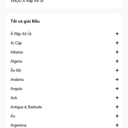
VĐQG Ả Rập Xê Út
Tất cả giải Đấu
Ả Rập Xê Út
Ai Cập
Crown Prince Cup Saudi Arabia
Albania
Division 1 Saudi Arabia
Cúp quốc gia Ai Cập
Algeria
King's Cup Saudi Arabia
Cúp Liên đoàn Ai Cập
1st Division Albania
Ấn Độ
VĐQG Ả Rập Xê Út
Ngoại hạng Ai Cập
2nd Division
Coupe de la Ligue Algeria
Andorra
Siêu Cúp Ả Rập Xê Út
Second Division A
Cup Albania
Coupe Nationale
AIFF Super Cup India
Angola
Siêu Cúp Ai Cập
Super Cup Albania
VĐQG Algeria
Calcutta Premier Division
VĐQG Andorra
Anh
VĐQG Albania
Ligue 2 Algeria
I-League
2a Divisio
Girabola
Antigua & Barbuda
Reserve League Algeria
I-League 2 India
Copa Constitucio
Hạng Nhất Anh
Áo
Super Cup Algeria
VĐQG Ấn Độ
Super Cup Andorra
Siêu cúp Anh
VĐQG Antigua & Barbuda
Argentina
Santosh Trophy India
Cúp Liên đoàn
Giải hạng hai Áo