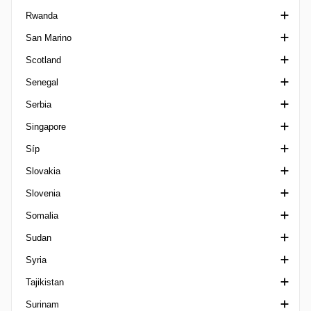
Rwanda
Ykkonen
National 2
QFA Cup
Siêu Cúp Faroe
Algarve Cup
Cupa Romaniei
San Marino
Ykkoscup Finland
National 3
Second Division
Logmanssteypid
Arab Club Champions Cup
VĐQG Romania
VĐQG Rwanda
Scotland
Ykkosliiga
Premiere Ligue
Stars League
Arab Cup
Liga 1 Feminin
VĐQG San Marino
Senegal
Trophée des Champions
Cúp bóng đá châu Phi
Liga II
Coppa Titano
Challenge Cup Scotland
Serbia
CAC Games
Liga III
Super Cup San Marino
Championship Scotland
Ligue 1 Senegal
Singapore
Campeones Cup
Supercupa
Highland / Lowland
Cup Serbia
Síp
Caribbean Cup
League Cup Scotland
Prva Liga
Cup Singapore
Slovakia
Giao hữu câu lạc bộ
League One Scotland
VĐQG Serbia
VĐQG Singapore
Hạng nhất Síp
Slovenia
China Cup
Ngoại hạng Scotland
Srpska Liga
League Cup Singapore
Hạng nhì Síp
VĐQG Slovakia
Somalia
Club Friendlies Women
League Two Scotland
Hạng ba Síp
2. liga Slovakia
1. SNL
Sudan
CONMEBOL/UEFA Finalissima
Scottish Cup
Siêu Cup Síp
3. liga Slovakia
2. SNL
hạng Nhất Somalia
Syria
COTIF Tournament
SWF Scottish Cup
Cup Cyprus
Cup Slovakia
3. SNL
Ngoại hạng Sudan
Tajikistan
Emirates Cup
SWPL Cup
I Liga Women
Cup Slovenia
Ngoại hạng Syria
Surinam
FIFA Confederations Cup
VĐQG Tajikistan