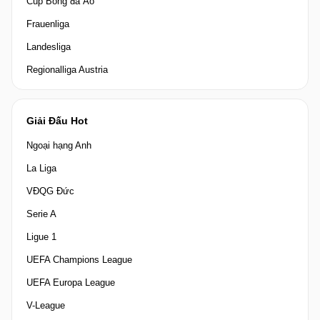
Cúp Bóng đá Áo
Frauenliga
Landesliga
Regionalliga Austria
Giải Đấu Hot
Ngoại hạng Anh
La Liga
VĐQG Đức
Serie A
Ligue 1
UEFA Champions League
UEFA Europa League
V-League