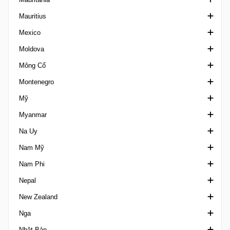
Mauritius
Paulista A1
Super League Malaysia
Challenge League Malta
VĐQG Mauritania
Mexico
Paulista A2
Ngoại hạng Malta
Mauritian League
Moldova
Paulista A3
FA Trophy Malta
Copa MX
Mông Cổ
Paulista A4
Super Cup Malta
Copa por Mexico
Cupa Moldova
Montenegro
Paulista Série B
VĐQG Mexico
VĐQG Moldova
Ngoại hạng Mông Cổ
Mỹ
Paulista U20
Liga de Expansion MX
Liga 1 Moldova
Siêu Cúp Mông Cổ
VĐQG Montenegro
Myanmar
Pernambucano 1
Liga MX Femenil
Cup Montenegro
Nhà nghề Mỹ
Na Uy
Pernambucano 2
Liga Premier Serie A
Second League Montenegro
MLS All-Star
VĐQG Myanmar
Nam Mỹ
Pernambucano 3
Liga Premier Serie B
MLS Next Pro
1. Division Norway
Nam Phi
Pernambucano U20
Supercopa MX
NASL
1. Division Women
CONMEBOL Copa America
Nepal
Piauiense
U20 League
NISA
2. Division Norway
CONMEBOL Copa America Femenina
1st Division South Africa
New Zealand
Potiguar 1
U23 League
NPSL
VĐQG Na Uy
CONMEBOL Libertadores
8 Cup
A Division
Nga
Potiguar 2
NWSL
3. Division Norway
CONMEBOL Libertadores Femenina
Cup South Africa
VĐQG New Zealand
Nhật Bản
Potiguar U20
NWSL Challenge Cup
Nasjonal U19 Champions League
CONMEBOL Libertadores U20
Diski Challenge
Chatham Cup
Ngoại hạng Crimea