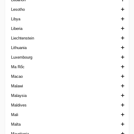
Lesotho
Mineiro 2
Emir Cup Kuwait
Siêu Cúp Latvia
Cup Lebanon
Libya
Mineiro 3
VĐQG Latvia
Ngoại hạng Lebanon
Ngoại hạng Lesotho
Liberia
Mineiro U20
Cup Latvia
Federation Cup Lebanon
Ngoại hạng Libya
Liechtenstein
Paraense A
LFA First Division
Lithuania
Paraense B1
Cup Liechtenstein
Luxembourg
Paraense B2
VĐQG Lithuania
Ma Rốc
Paraense U20
1 Lyga
VĐQG Luxembourg
Macao
Paraibano 1
Siêu Cúp Lithuania
Cup Luxembourg
VĐQG Ma Rốc
Malawi
Paraibano 2 Brazil
Cup Lithuania
Botola 2
VĐQG Macao
Malaysia
Paraibano U20
Cup Morocco
VĐQG Malawi
Maldives
Paranaense 1
FA Cup Malaysia
Mali
Paranaense 2
Malaysia Cup
VĐQG Maldives
Malta
Paranaense 3
Hạng nhất Malaysia
Ngoại hạng Mali
Mauritania
Paranaense U20
MFL Cup
Challenge Cup Malta