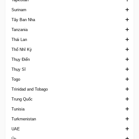
Surinam
FIFA Confederations Cup
VĐQG Tajikistan
Tây Ban Nha
FIFA U17 Women's World Cup
Suriname Major League
Tanzania
Giao hữu
Cúp Nhà vua Tây Ban Nha
Thái Lan
FIFA U20 Women's World Cup
Copa Federacion
Ligi kuu Bara
Thổ Nhĩ Kỳ
Friendlies Women
La Liga
FA Cup Thailand
Thụy Điển
Gulf Cup of Nations
Primera Division Femenina
League Cup Thailand
1. Lig
Thụy Sĩ
International Champions Cup
Primera Division RFEF
VĐQG Thái Lan
2. Lig
VĐQG Thụy Điển
Togo
Islamic Solidarity Games
Segunda Division Spain
Thai Champions Cup
3. Lig Turkey
Damallsvenskan
1. Liga Classic
Trinidad and Tobago
King's Cup
Segunda Division RFEF
Thai League 2
Cup Turkey
Division 2
1. Liga Promotion
VĐQG Togo
Trung Quốc
Kirin Cup
Super Cup Spain
VĐQG Thổ Nhĩ Kỳ
Elitettan
2. Liga Interregional
Giải Chuyên nghiệp Trinidad và Tobago
Tunisia
Leagues Cup
Supercopa Femenina
Super Cup Turkey
Ettan
Challenge League Switzerland
Chinese Football League 1
Turkmenistan
Mediterranean Games
Tercera Division RFEF
Cúp Quốc gia Thụy Điển
Erste Liga Cup
Ngoại hạng Trung Quốc
VĐQG Tunisia
UAE
Olympics nam
Superettan
VĐQG Thụy Sĩ
FA Cúp Trung Quốc
Cup Tunisia
VĐQG Turkmenistan
Úc
Olympics nữ
Svenska Cupen Women
Schweizer Pokal
Chinese Football League 2
Ligue 2 Tunisia
Youth League
Division 1 United Arab Emirates