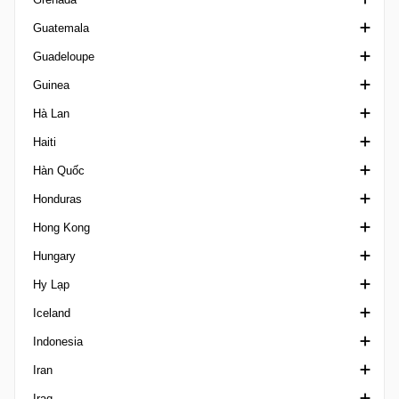
Guatemala
Copa do Brasil
U19 Bundesliga
Siêu Cúp Georgia
Siêu Cúp Ghana
Siêu Cúp Gibraltar
Ngoại hạng Grenada
Guadeloupe
Copa do Brasil U17
Liga 3 Georgia
Rock Cup
VĐQG Guatemala
Guinea
Copa do Brasil U20
Primera Division Guatemala
Division d'Honneur
Hà Lan
Copa do Nordeste
VĐQG Guinea
Haiti
Copa Espírito Santo
Derde Divisie
Hàn Quốc
Copa Fares Lopes
VĐQG Hà Lan
Ligue Haitienne Haiti
Honduras
Copa Gaucha
Eerste Divisie
K League 1
Hong Kong
Copa Grao Para
Eredivisie Women
K League 2
VĐQG Honduras
Hungary
Copa Paulista
KNVB Beker Netherlands
K League Cup
FA Cup Hong Kong
Hy Lạp
Copa Rio
Siêu Cúp Hà Lan
Cúp Quốc Gia Hàn Quốc
Ngoại hạng Hong Kong
VĐQG Hungary
Iceland
Copa Rio U20
Reserve League Netherlands
K3 League
HKFA 1st Division
Magyar Kupa
Cúp Quốc gia Hy Lạp
Indonesia
Copa Santa Catarina
Tweede Divisie
WK-League
Sapling Cup
NB II
Football League
1. Deild Iceland
Iran
Copa Verde
U18 Divisie 1 Netherlands
Senior Shield
NB III
VĐQG Hy Lạp
VĐQG Iceland
VĐQG Indonesia
Iraq
Estadual Junior U20
U19 Divisie 1
HKPL Cup
Hạng Nhì Hy Lạp
2. Deild
Liga 2 Indonesia
Azadegan League