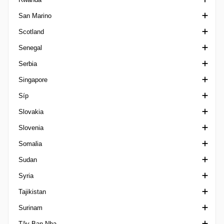
San Marino
Ykkoscup Finland
National 3
Second Division
Logmanssteypid
Arab Club Champions Cup
VĐQG Romania
VĐQG Rwanda
Scotland
Ykkosliiga
Premiere Ligue
Stars League
Arab Cup
Liga 1 Feminin
VĐQG San Marino
Senegal
Trophée des Champions
Cúp bóng đá châu Phi
Liga II
Coppa Titano
Challenge Cup Scotland
Serbia
CAC Games
Liga III
Super Cup San Marino
Championship Scotland
Ligue 1 Senegal
Singapore
Campeones Cup
Supercupa
Highland / Lowland
Cup Serbia
Síp
Caribbean Cup
League Cup Scotland
Prva Liga
Cup Singapore
Slovakia
Giao hữu câu lạc bộ
League One Scotland
VĐQG Serbia
VĐQG Singapore
Hạng nhất Síp
Slovenia
China Cup
Ngoại hạng Scotland
Srpska Liga
League Cup Singapore
Hạng nhì Síp
VĐQG Slovakia
Somalia
Club Friendlies Women
League Two Scotland
Hạng ba Síp
2. liga Slovakia
1. SNL
Sudan
CONMEBOL/UEFA Finalissima
Scottish Cup
Siêu Cup Síp
3. liga Slovakia
2. SNL
hạng Nhất Somalia
Syria
COTIF Tournament
SWF Scottish Cup
Cup Cyprus
Cup Slovakia
3. SNL
Ngoại hạng Sudan
Tajikistan
Emirates Cup
SWPL Cup
I Liga Women
Cup Slovenia
Ngoại hạng Syria
Surinam
FIFA Confederations Cup
VĐQG Tajikistan
Tây Ban Nha
FIFA U17 Women's World Cup
Suriname Major League