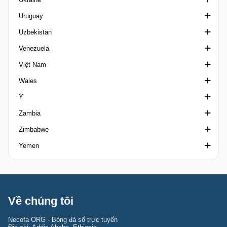
Uruguay
Pan American Games
Pro League United Arab Emirates
A-League Nữ
Cup Ukraine
Uzbekistan
Premier League Asia Trophy
Super Cup United Arab Emirates
Capital Territory NPL
Druha Liga
VĐQG Uruguay
Venezuela
Premier League International Cup
Capital Territory NPL 2
Ngoại hạng Ukraina
Copa Uruguay
Cup Uzbekistan
Việt Nam
Qatar-UAE Super Cup
FQPL 3 Metro
Siêu Cúp Ukraina
Segunda Division Uruguay
Pro League Uzbekistan
VĐQG Venezuela
Wales
SAFF Championship
New South Wales NPL
Persha Liga
Super Copa Uruguay
VĐQG Uzbekistan
Copa Venezuela
Siêu Cúp Việt Nam
Ý
SheBelieves Cup
NNSW League 1
U19 League
Super Cup Uzbekistan
Segunda Division Venezuela
V-League
FAW Championship
Zambia
South American Youth Games
Northern NSW NPL
U21 League
Supercopa Venezuela
Hạng nhất Quốc gia
Ngoại hạng xứ Wales
Campionato Primavera 1
Zimbabwe
Southeast Asian Games
Northern Territory Premier League
Cup Quốc Gia Việt Nam
League Cup Wales
Campionato Primavera 2
Ngoại hạng Zambia
Yemen
The Atlantic Cup
NSW League One
Welsh Cup
Coppa Italia
Ngoại hạng Zimbabwe
Tipsport Malta Cup
Queensland NPL
Coppa Italia Primavera
Yemeni League
Tournoi Maurice Revello
Queensland Premier League
Coppa Italia Serie C
U20 Arab Championship
South Australia NPL Australia
Coppa Italia Serie D
Về chúng tôi
UAE-Qatar Super Shield
South Australia State League 1
Coppa Italia Women
Necofa ORG - Bóng đá số trực tuyến
UEFA/CONMEBOL Club Challenge
Tasmania Northern Championship
Serie A