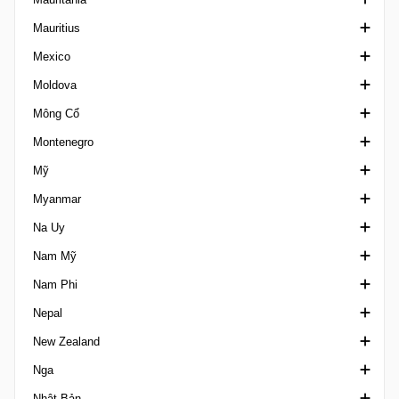
Mauritius
Paulista A1
Super League Malaysia
Challenge League Malta
VĐQG Mauritania
Mexico
Paulista A2
Ngoại hạng Malta
Mauritian League
Moldova
Paulista A3
FA Trophy Malta
Copa MX
Mông Cổ
Paulista A4
Super Cup Malta
Copa por Mexico
Cupa Moldova
Montenegro
Paulista Série B
VĐQG Mexico
VĐQG Moldova
Ngoại hạng Mông Cổ
Mỹ
Paulista U20
Liga de Expansion MX
Liga 1 Moldova
Siêu Cúp Mông Cổ
VĐQG Montenegro
Myanmar
Pernambucano 1
Liga MX Femenil
Cup Montenegro
Nhà nghề Mỹ
Na Uy
Pernambucano 2
Liga Premier Serie A
Second League Montenegro
MLS All-Star
VĐQG Myanmar
Nam Mỹ
Pernambucano 3
Liga Premier Serie B
MLS Next Pro
1. Division Norway
Nam Phi
Pernambucano U20
Supercopa MX
NASL
1. Division Women
CONMEBOL Copa America
Nepal
Piauiense
U20 League
NISA
2. Division Norway
CONMEBOL Copa America Femenina
1st Division South Africa
New Zealand
Potiguar 1
U23 League
NPSL
VĐQG Na Uy
CONMEBOL Libertadores
8 Cup
A Division
Nga
Potiguar 2
NWSL
3. Division Norway
CONMEBOL Libertadores Femenina
Cup South Africa
VĐQG New Zealand
Nhật Bản
Potiguar U20
NWSL Challenge Cup
Nasjonal U19 Champions League
CONMEBOL Libertadores U20
Diski Challenge
Chatham Cup
Ngoại hạng Crimea