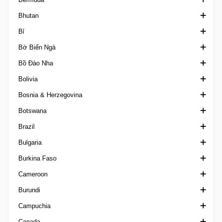
Bhutan
Professional Development League
2. Division Belarus
Ngoại hạng Bermuda
Bỉ
U18 Premier League
Siêu Cúp Belarus
Ngoại hạng Bhutan
Bờ Biển Ngà
Women’s FA Community Shield
Reserve League Belarus
Super League Bhutan
Giải hạng Nhì Bỉ
Bồ Đào Nha
Women's FA Cup
Cúp Bóng đá Bỉ
VĐQG Bờ Biển Ngà
Bolivia
Women's Super League
First Amateur Division
1a Divisao Women
Bosnia & Herzegovina
WSL 2
First Division A
Campeonato de Portugal Prio
Cúp bóng đá Bolivia
Botswana
VĐQG Bỉ
Juniores U19
Giải hạng nhất Bolivia
Ngoại hạng Bosnia và Herzegovina
Brazil
Provincial
Liga 3 Portugal
Nacional B Bolivia
Cúp bóng đá Bosna và Hercegovina
Ngoại hạng Botswana
Bulgaria
Second Amateur Division
VĐQG Bồ Đào Nha
Torneo Amistoso de Verano
Premijer Liga
Acreano
Burkina Faso
Super Cup Belgium
Liga Revelacao U23
Alagoano 1
Cúp Bóng đá Bulgaria
Cameroon
Super League Belgium
Siêu Cúp Bồ Đào Nha
Alagoano 2
Hạng Nhất Bulgaria
Ligue 1 Burkina Faso
Burundi
Third Amateur Division
Segunda Liga
Alagoano U20
Hạng Nhì Bulgaria
VĐQG Cameroon
Campuchia
Taca da Liga
Amapaense Brazil
Hạng Ba Bulgaria
Siêu Cúp Cameroon
Ligue A
Canada
Taca de Portugal
Amazonense 1
Super Cup Bulgaria
Elite Two
Ngoại hạng Campuchia