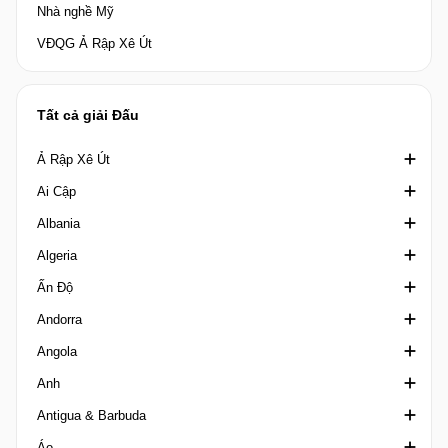
Nhà nghề Mỹ
VĐQG Ả Rập Xê Út
Tất cả giải Đấu
Ả Rập Xê Út
Ai Cập
Crown Prince Cup Saudi Arabia
Albania
Division 1 Saudi Arabia
Cúp quốc gia Ai Cập
Algeria
King's Cup Saudi Arabia
Cúp Liên đoàn Ai Cập
1st Division Albania
Ấn Độ
VĐQG Ả Rập Xê Út
Ngoại hạng Ai Cập
2nd Division
Coupe de la Ligue Algeria
Andorra
Siêu Cúp Ả Rập Xê Út
Second Division A
Cup Albania
Coupe Nationale
AIFF Super Cup India
Angola
Siêu Cúp Ai Cập
Super Cup Albania
VĐQG Algeria
Calcutta Premier Division
VĐQG Andorra
Anh
VĐQG Albania
Ligue 2 Algeria
I-League
2a Divisio
Girabola
Antigua & Barbuda
Reserve League Algeria
I-League 2 India
Copa Constitucio
Hạng Nhất Anh
Áo
Super Cup Algeria
VĐQG Ấn Độ
Super Cup Andorra
Siêu cúp Anh
VĐQG Antigua & Barbuda