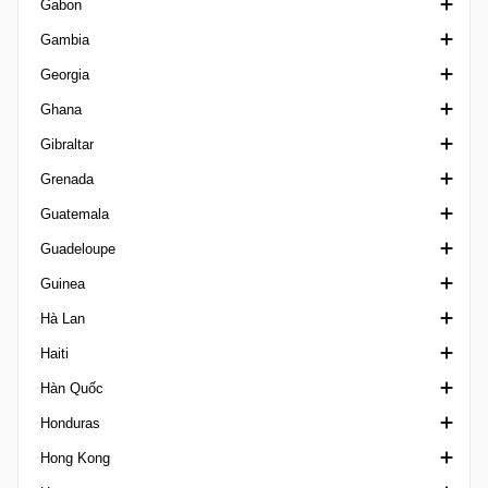
Gabon
Catarinense U20
EAFF E-1 Football Championship
UEFA Women's Championship Qualification
Concacaf Women's U20
DFB Pokal Women
Esiliiga B
VĐQG Fiji
Gambia
Cearense 1
EAFF Football Championship Qualification
UEFA Women's Nations League
Concacaf Women's U20 Qualification
Frauen Bundesliga
VĐQG Gabon
Georgia
Cearense 2
Concacaf Women's World Cup Qualifiers
Oberliga
Hạng nhất Gambia
Ghana
Cearense 3
Copa Centroamericana
Siêu Cúp Đức
VĐQG Georgia
Gibraltar
Cearense U20
Regionalliga Germany
David Kipiani Cup
Cúp Quốc gia Ghana
Grenada
Copa Alagoas
Supercup der Frauen
Erovnuli Liga 2
Ngoại hạng Ghana
Ngoại hạng Gibraltar
Guatemala
Copa do Brasil
U19 Bundesliga
Siêu Cúp Georgia
Siêu Cúp Ghana
Siêu Cúp Gibraltar
Ngoại hạng Grenada
Guadeloupe
Copa do Brasil U17
Liga 3 Georgia
Rock Cup
VĐQG Guatemala
Guinea
Copa do Brasil U20
Primera Division Guatemala
Division d'Honneur
Hà Lan
Copa do Nordeste
VĐQG Guinea
Haiti
Copa Espírito Santo
Derde Divisie
Hàn Quốc
Copa Fares Lopes
VĐQG Hà Lan
Ligue Haitienne Haiti
Honduras
Copa Gaucha
Eerste Divisie
K League 1
Hong Kong
Copa Grao Para
Eredivisie Women
K League 2
VĐQG Honduras