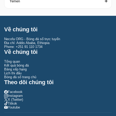
Yemen
The Atlantic Cup
NSW League One
Welsh Cup
Coppa Italia
Ngoại hạng Zimbabwe
Tipsport Malta Cup
Queensland NPL
Coppa Italia Primavera
Yemeni League
Tournoi Maurice Revello
Queensland Premier League
Coppa Italia Serie C
U20 Arab Championship
South Australia NPL Australia
Coppa Italia Serie D
Về chúng tôi
UAE-Qatar Super Shield
South Australia State League 1
Coppa Italia Women
Necofa ORG - Bóng đá số trực tuyến
UEFA/CONMEBOL Club Challenge
Tasmania Northern Championship
Serie A
Địa chỉ: Addis Ababa, Ethiopia
Phone: +251 91 110 1734
Về chúng tôi
WAFF Championship U23
Tasmania NPL
Serie A Women
Women's International Champions Cup
Tasmania Southern Championship
Serie B
Tổng quan
Kết quả bóng đá
Women's Olympic Qualifying Asia
Victoria NPL
Serie C
Bảng xếp hạng
Lịch thi đấu
Women's Olympic Qualifying CAF
Victoria PL 1
Siêu Cúp Ý
Bóng đá số trang chủ
Theo dõi chúng tôi
Women's WC Qualification Intercontinental Play-offs
Western Australia NPL
Serie D
Facebook
Youth Viareggio Cup
Western Australia State League 1
Super Cup Primavera
Instagram
X (Twitter)
Vòng loại Olympic Concacaf
Titkok
Youtube
World Cup nữ