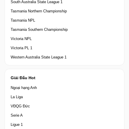
South Australia State League 1
Tasmania Northern Championship
Tasmania NPL
Tasmania Southern Championship
Victoria NPL
Victoria PL 1
Western Australia State League 1
Giải Đấu Hot
Ngoại hạng Anh
La Liga
VĐQG Đức
Serie A
Ligue 1