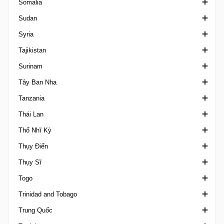
Somalia
Club Friendlies Women
League Two Scotland
Hạng ba Síp
2. liga Slovakia
1. SNL
Sudan
CONMEBOL/UEFA Finalissima
Scottish Cup
Siêu Cup Síp
3. liga Slovakia
2. SNL
hạng Nhất Somalia
Syria
COTIF Tournament
SWF Scottish Cup
Cup Cyprus
Cup Slovakia
3. SNL
Ngoại hạng Sudan
Tajikistan
Emirates Cup
SWPL Cup
I Liga Women
Cup Slovenia
Ngoại hạng Syria
Surinam
FIFA Confederations Cup
VĐQG Tajikistan
Tây Ban Nha
FIFA U17 Women's World Cup
Suriname Major League
Tanzania
Giao hữu
Cúp Nhà vua Tây Ban Nha
Thái Lan
FIFA U20 Women's World Cup
Copa Federacion
Ligi kuu Bara
Thổ Nhĩ Kỳ
Friendlies Women
La Liga
FA Cup Thailand
Thụy Điển
Gulf Cup of Nations
Primera Division Femenina
League Cup Thailand
1. Lig
Thụy Sĩ
International Champions Cup
Primera Division RFEF
VĐQG Thái Lan
2. Lig
VĐQG Thụy Điển
Togo
Islamic Solidarity Games
Segunda Division Spain
Thai Champions Cup
3. Lig Turkey
Damallsvenskan
1. Liga Classic
Trinidad and Tobago
King's Cup
Segunda Division RFEF
Thai League 2
Cup Turkey
Division 2
1. Liga Promotion
VĐQG Togo
Trung Quốc
Kirin Cup
Super Cup Spain
VĐQG Thổ Nhĩ Kỳ
Elitettan
2. Liga Interregional
Giải Chuyên nghiệp Trinidad và Tobago