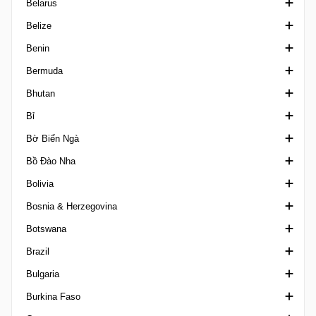
Belarus
National League N / S England
Torneo Federal A Argentina
II Liga
VĐQG Bắc Ireland
Siêu Cúp Bahrain
Federation Cup Bangladesh
Ngoại hạng Barbados
Belize
Non League Div One
Torneo Promocional Amateur
III Liga
Premier Intermediate League
Federation Cup Bahrain
Giải Bóng đá hạng Nhất Belarus
Benin
Non League Premier
Torneo Proyeccion
Super Cup Poland
Premiership Women
Cúp Bóng đá Belarus
Ngoại hạng Belize
Bermuda
Ngoại hạng Anh
Trofeo de Campeones
Ngoại hạng Belarus, Vysshaya Liga
Ngoại hạng Benin
Bhutan
Professional Development League
2. Division Belarus
Ngoại hạng Bermuda
Bỉ
U18 Premier League
Siêu Cúp Belarus
Ngoại hạng Bhutan
Bờ Biển Ngà
Women’s FA Community Shield
Reserve League Belarus
Super League Bhutan
Giải hạng Nhì Bỉ
Bồ Đào Nha
Women's FA Cup
Cúp Bóng đá Bỉ
VĐQG Bờ Biển Ngà
Bolivia
Women's Super League
First Amateur Division
1a Divisao Women
Bosnia & Herzegovina
WSL 2
First Division A
Campeonato de Portugal Prio
Cúp bóng đá Bolivia
Botswana
VĐQG Bỉ
Juniores U19
Giải hạng nhất Bolivia
Ngoại hạng Bosnia và Herzegovina
Brazil
Provincial
Liga 3 Portugal
Nacional B Bolivia
Cúp bóng đá Bosna và Hercegovina
Ngoại hạng Botswana
Bulgaria
Second Amateur Division
VĐQG Bồ Đào Nha
Torneo Amistoso de Verano
Premijer Liga
Acreano
Burkina Faso
Super Cup Belgium
Liga Revelacao U23
Alagoano 1
Cúp Bóng đá Bulgaria