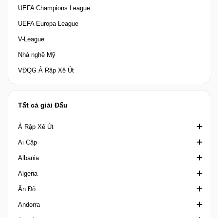
UEFA Champions League
UEFA Europa League
V-League
Nhà nghề Mỹ
VĐQG Ả Rập Xê Út
Tất cả giải Đấu
Ả Rập Xê Út
Ai Cập
Crown Prince Cup Saudi Arabia
Albania
Division 1 Saudi Arabia
Cúp quốc gia Ai Cập
Algeria
King's Cup Saudi Arabia
Cúp Liên đoàn Ai Cập
1st Division Albania
Ấn Độ
VĐQG Ả Rập Xê Út
Ngoại hạng Ai Cập
2nd Division
Coupe de la Ligue Algeria
Andorra
Siêu Cúp Ả Rập Xê Út
Second Division A
Cup Albania
Coupe Nationale
AIFF Super Cup India