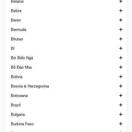
Belarus
National League N / S England
Torneo Federal A Argentina
II Liga
VĐQG Bắc Ireland
Siêu Cúp Bahrain
Federation Cup Bangladesh
Ngoại hạng Barbados
Belize
Non League Div One
Torneo Promocional Amateur
III Liga
Premier Intermediate League
Federation Cup Bahrain
Giải Bóng đá hạng Nhất Belarus
Benin
Non League Premier
Torneo Proyeccion
Super Cup Poland
Premiership Women
Cúp Bóng đá Belarus
Ngoại hạng Belize
Bermuda
Ngoại hạng Anh
Trofeo de Campeones
Ngoại hạng Belarus, Vysshaya Liga
Ngoại hạng Benin
Bhutan
Professional Development League
2. Division Belarus
Ngoại hạng Bermuda
Bỉ
U18 Premier League
Siêu Cúp Belarus
Ngoại hạng Bhutan
Bờ Biển Ngà
Women’s FA Community Shield
Reserve League Belarus
Super League Bhutan
Giải hạng Nhì Bỉ
Bồ Đào Nha
Women's FA Cup
Cúp Bóng đá Bỉ
VĐQG Bờ Biển Ngà
Bolivia
Women's Super League
First Amateur Division
1a Divisao Women
Bosnia & Herzegovina
WSL 2
First Division A
Campeonato de Portugal Prio
Cúp bóng đá Bolivia
Botswana
VĐQG Bỉ
Juniores U19
Giải hạng nhất Bolivia
Ngoại hạng Bosnia và Herzegovina
Brazil
Provincial
Liga 3 Portugal
Nacional B Bolivia
Cúp bóng đá Bosna và Hercegovina
Ngoại hạng Botswana
Bulgaria
Second Amateur Division
VĐQG Bồ Đào Nha
Torneo Amistoso de Verano
Premijer Liga
Acreano
Burkina Faso
Super Cup Belgium
Liga Revelacao U23
Alagoano 1
Cúp Bóng đá Bulgaria