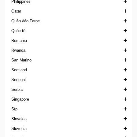
Philippines
hạng 4 Brazil
WPSL
Supercopa Paraguay
Hạng Nhất Peru
Kakkosen Cup
Cúp Quốc gia Pháp
Qatar
Sergipano U20
Hạng 2 Peru
Kansallinen Liiga
Cúp Liên đoàn Pháp
Copa Paulino Alcantara
Quần đảo Faroe
Siêu Cúp Brazil
Copa Peru
League Cup Finland
Ligue 1
PFL
Emir Cup Qatar
Quốc tế
Sul-Matogrossense
Supercopa Peru
VĐQG Phần Lan
Ligue 2 France
Qatar Cup
1. Deild Faroe Islands
Romania
Tocantinense
Suomen Cup
National 1
VĐQG Qatar
Ngoại hạng Faroe
Cúp Vô địch Châu Á
Rwanda
Ykkonen
National 2
QFA Cup
Siêu Cúp Faroe
Algarve Cup
Cupa Romaniei
San Marino
Ykkoscup Finland
National 3
Second Division
Logmanssteypid
Arab Club Champions Cup
VĐQG Romania
VĐQG Rwanda
Scotland
Ykkosliiga
Premiere Ligue
Stars League
Arab Cup
Liga 1 Feminin
VĐQG San Marino
Senegal
Trophée des Champions
Cúp bóng đá châu Phi
Liga II
Coppa Titano
Challenge Cup Scotland
Serbia
CAC Games
Liga III
Super Cup San Marino
Championship Scotland
Ligue 1 Senegal
Singapore
Campeones Cup
Supercupa
Highland / Lowland
Cup Serbia
Síp
Caribbean Cup
League Cup Scotland
Prva Liga
Cup Singapore
Slovakia
Giao hữu câu lạc bộ
League One Scotland
VĐQG Serbia
VĐQG Singapore
Hạng nhất Síp
Slovenia
China Cup
Ngoại hạng Scotland
Srpska Liga
League Cup Singapore
Hạng nhì Síp
VĐQG Slovakia