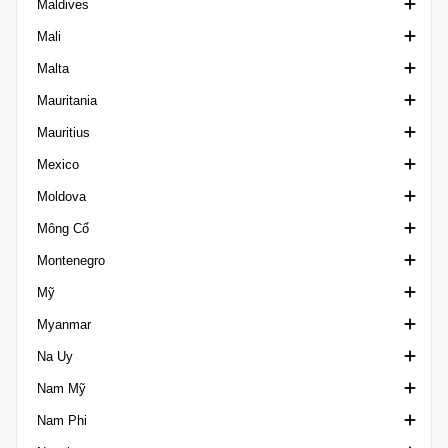
Maldives
Paranaense 1
FA Cup Malaysia
Mali
Paranaense 2
Malaysia Cup
VĐQG Maldives
Malta
Paranaense 3
Hạng nhất Malaysia
Ngoại hạng Mali
Mauritania
Paranaense U20
MFL Cup
Challenge Cup Malta
Mauritius
Paulista A1
Super League Malaysia
Challenge League Malta
VĐQG Mauritania
Mexico
Paulista A2
Ngoại hạng Malta
Mauritian League
Moldova
Paulista A3
FA Trophy Malta
Copa MX
Mông Cổ
Paulista A4
Super Cup Malta
Copa por Mexico
Cupa Moldova
Montenegro
Paulista Série B
VĐQG Mexico
VĐQG Moldova
Ngoại hạng Mông Cổ
Mỹ
Paulista U20
Liga de Expansion MX
Liga 1 Moldova
Siêu Cúp Mông Cổ
VĐQG Montenegro
Myanmar
Pernambucano 1
Liga MX Femenil
Cup Montenegro
Nhà nghề Mỹ
Na Uy
Pernambucano 2
Liga Premier Serie A
Second League Montenegro
MLS All-Star
VĐQG Myanmar
Nam Mỹ
Pernambucano 3
Liga Premier Serie B
MLS Next Pro
1. Division Norway
Nam Phi
Pernambucano U20
Supercopa MX
NASL
1. Division Women
CONMEBOL Copa America