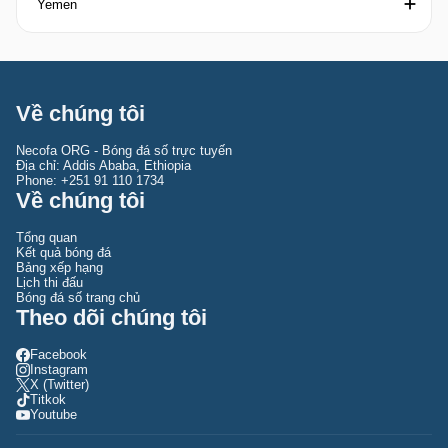
Yemen
The Atlantic Cup
NSW League One
Welsh Cup
Coppa Italia
Ngoại hạng Zimbabwe
Tipsport Malta Cup
Queensland NPL
Coppa Italia Primavera
Yemeni League
Tournoi Maurice Revello
Queensland Premier League
Coppa Italia Serie C
U20 Arab Championship
South Australia NPL Australia
Coppa Italia Serie D
Về chúng tôi
UAE-Qatar Super Shield
South Australia State League 1
Coppa Italia Women
Necofa ORG - Bóng đá số trực tuyến
UEFA/CONMEBOL Club Challenge
Tasmania Northern Championship
Serie A
Địa chỉ: Addis Ababa, Ethiopia
Phone: +251 91 110 1734
Về chúng tôi
WAFF Championship U23
Tasmania NPL
Serie A Women
Women's International Champions Cup
Tasmania Southern Championship
Serie B
Tổng quan
Kết quả bóng đá
Women's Olympic Qualifying Asia
Victoria NPL
Serie C
Bảng xếp hạng
Lịch thi đấu
Women's Olympic Qualifying CAF
Victoria PL 1
Siêu Cúp Ý
Bóng đá số trang chủ
Theo dõi chúng tôi
Women's WC Qualification Intercontinental Play-offs
Western Australia NPL
Serie D
Facebook
Youth Viareggio Cup
Western Australia State League 1
Super Cup Primavera
Instagram
X (Twitter)
Vòng loại Olympic Concacaf
Titkok
Youtube
World Cup nữ