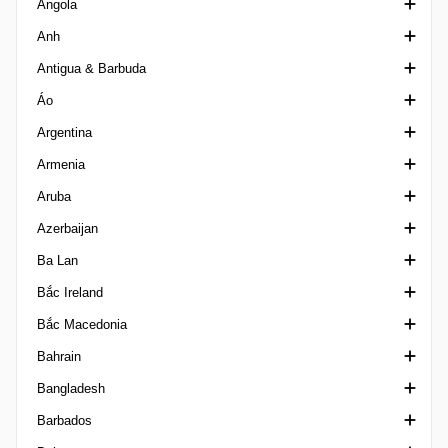
Angola
Siêu Cúp Ai Cập
Super Cup Albania
VĐQG Algeria
Calcutta Premier Division
VĐQG Andorra
Anh
VĐQG Albania
Ligue 2 Algeria
I-League
2a Divisio
Girabola
Antigua & Barbuda
Reserve League Algeria
I-League 2 India
Copa Constitucio
Hạng Nhất Anh
Áo
Super Cup Algeria
VĐQG Ấn Độ
Super Cup Andorra
Siêu cúp Anh
VĐQG Antigua & Barbuda
Argentina
Santosh Trophy India
Cúp Liên đoàn
Giải hạng hai Áo
Armenia
FA Cup
VĐQG Áo
Cúp quốc gia Argentina
Aruba
FA Trophy England
Cúp Bóng đá Áo
Cúp Siêu giải đấu
Cup Armenia
Azerbaijan
FA Women's League Cup
Frauenliga
VĐQG Argentina, Torneo Betano
Ngoại hạng Armenia
Division di Honor
Ba Lan
FA Youth Cup
Landesliga
Prim B Metro Argentina
Super Cup Armenia
Cúp Bóng đá Azerbaijan
Bắc Ireland
League Cup England
Regionalliga Austria
Primera C
First League Armenia
Ngoại hạng Azerbaijan
Central Youth League
Bắc Macedonia
League One England
Primera D
Birinci Dasta
VĐQG Ba Lan
Championship Northern Ireland
Bahrain
League Two England
Giải hạng nhì Argentina
Cup Poland
Charity Shield
VĐQG Bắc Macedonia
Bangladesh
National League England
Super Copa Argentina
Ekstraliga Women
Irish Cup
Cup North Macedonia
Cúp Nhà vua Bahrain
Barbados
National League Cup
Super Copa International
I Liga
League Cup Northern Ireland
Second League North Macedonia
Ngoại hạng Bahrain
Ngoại hạng Bangladesh