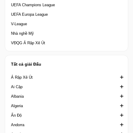
UEFA Champions League
UEFA Europa League
V-League
Nhà nghề Mỹ
VĐQG Ả Rập Xê Út
Tất cả giải Đấu
Ả Rập Xê Út
Ai Cập
Crown Prince Cup Saudi Arabia
Albania
Division 1 Saudi Arabia
Cúp quốc gia Ai Cập
Algeria
King's Cup Saudi Arabia
Cúp Liên đoàn Ai Cập
1st Division Albania
Ấn Độ
VĐQG Ả Rập Xê Út
Ngoại hạng Ai Cập
2nd Division
Coupe de la Ligue Algeria
Andorra
Siêu Cúp Ả Rập Xê Út
Second Division A
Cup Albania
Coupe Nationale
AIFF Super Cup India