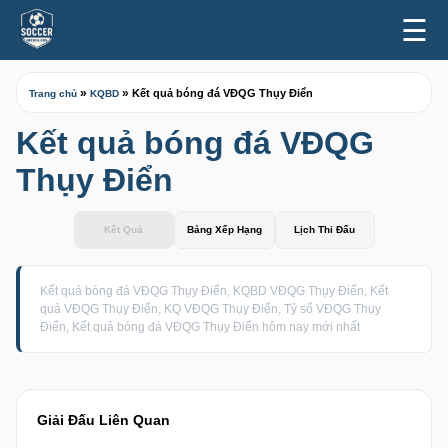
☰
»
»
Kết quả bóng đá VĐQG Thụy Điển
Trang chủ
KQBD
Kết quả bóng đá VĐQG
Thụy Điển
Kết Quả
Bảng Xếp Hạng
Lịch Thi Đấu
Kết quả bóng đá VĐQG Thụy Điển, KQBD VĐQG Thụy Điển, Kết
quả VĐQG Thụy Điển, KQ VĐQG Thụy Điển, Tỷ số VĐQG Thụy
Điển, Kết quả bóng đá VĐQG Thụy Điển hôm nay mới nhất
Giải Đấu Liên Quan