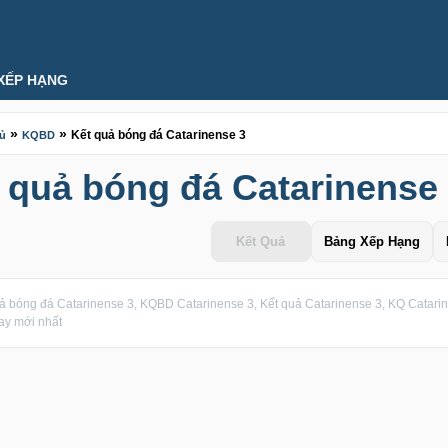
XẾP HẠNG
»
»
Kết quả bóng đá Catarinense 3
hủ
KQBD
 quả bóng đá Catarinense
Kết Quả
Bảng Xếp Hạng
ả bóng đá Catarinense 3, KQBD Catarinense 3, Kết quả Catarinense 3, KQ Catarin
ay mới nhất