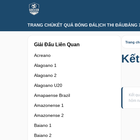
TRANG CHỦ
KẾT QUẢ BÓNG ĐÁ
LỊCH THI ĐẤU
BẢNG 
Trang c
Giải Đấu Liên Quan
Kết
Acreano
Alagoano 1
Alagoano 2
Alagoano U20
Amapaense Brazil
Kết qu
hôm n
Amazonense 1
Amazonense 2
Baiano 1
Baiano 2