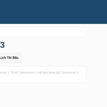
 3
Lịch Thi Đấu
ense 3, Tỷ số Catarinense 3, Kết quả bóng đá Catarinense 3