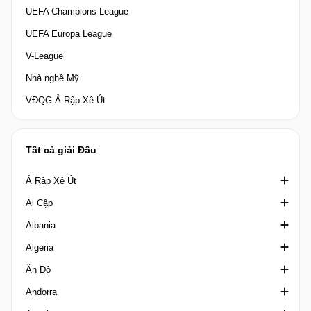
UEFA Champions League
UEFA Europa League
V-League
Nhà nghề Mỹ
VĐQG Ả Rập Xê Út
Tất cả giải Đấu
Ả Rập Xê Út
Ai Cập
Crown Prince Cup Saudi Arabia
Albania
Division 1 Saudi Arabia
Cúp quốc gia Ai Cập
Algeria
King's Cup Saudi Arabia
Cúp Liên đoàn Ai Cập
1st Division Albania
Ấn Độ
VĐQG Ả Rập Xê Út
Ngoại hạng Ai Cập
2nd Division
Coupe de la Ligue Algeria
Andorra
Siêu Cúp Ả Rập Xê Út
Second Division A
Cup Albania
Coupe Nationale
AIFF Super Cup India