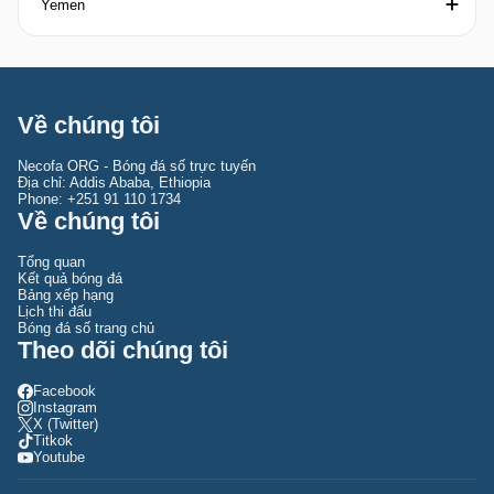
Yemen
The Atlantic Cup
NSW League One
Welsh Cup
Coppa Italia
Ngoại hạng Zimbabwe
Tipsport Malta Cup
Queensland NPL
Coppa Italia Primavera
Yemeni League
Tournoi Maurice Revello
Queensland Premier League
Coppa Italia Serie C
U20 Arab Championship
South Australia NPL Australia
Coppa Italia Serie D
Về chúng tôi
UAE-Qatar Super Shield
South Australia State League 1
Coppa Italia Women
Necofa ORG - Bóng đá số trực tuyến
UEFA/CONMEBOL Club Challenge
Tasmania Northern Championship
Serie A
Địa chỉ: Addis Ababa, Ethiopia
Phone: +251 91 110 1734
Về chúng tôi
WAFF Championship U23
Tasmania NPL
Serie A Women
Women's International Champions Cup
Tasmania Southern Championship
Serie B
Tổng quan
Kết quả bóng đá
Women's Olympic Qualifying Asia
Victoria NPL
Serie C
Bảng xếp hạng
Lịch thi đấu
Women's Olympic Qualifying CAF
Victoria PL 1
Siêu Cúp Ý
Bóng đá số trang chủ
Theo dõi chúng tôi
Women's WC Qualification Intercontinental Play-offs
Western Australia NPL
Serie D
Facebook
Youth Viareggio Cup
Western Australia State League 1
Super Cup Primavera
Instagram
X (Twitter)
Vòng loại Olympic Concacaf
Titkok
Youtube
World Cup nữ