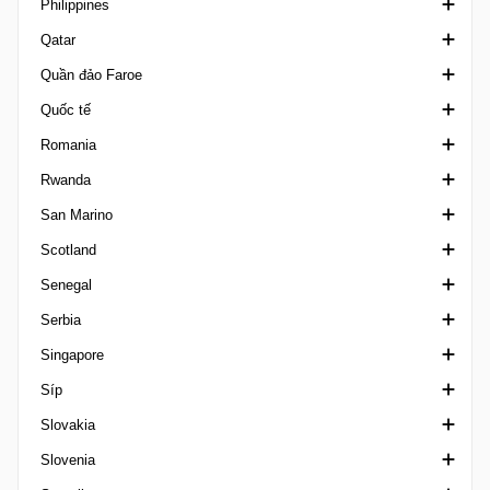
Philippines
hạng 4 Brazil
WPSL
Supercopa Paraguay
Hạng Nhất Peru
Kakkosen Cup
Cúp Quốc gia Pháp
Qatar
Sergipano U20
Hạng 2 Peru
Kansallinen Liiga
Cúp Liên đoàn Pháp
Copa Paulino Alcantara
Quần đảo Faroe
Siêu Cúp Brazil
Copa Peru
League Cup Finland
Ligue 1
PFL
Emir Cup Qatar
Quốc tế
Sul-Matogrossense
Supercopa Peru
VĐQG Phần Lan
Ligue 2 France
Qatar Cup
1. Deild Faroe Islands
Romania
Tocantinense
Suomen Cup
National 1
VĐQG Qatar
Ngoại hạng Faroe
Cúp Vô địch Châu Á
Rwanda
Ykkonen
National 2
QFA Cup
Siêu Cúp Faroe
Algarve Cup
Cupa Romaniei
San Marino
Ykkoscup Finland
National 3
Second Division
Logmanssteypid
Arab Club Champions Cup
VĐQG Romania
VĐQG Rwanda
Scotland
Ykkosliiga
Premiere Ligue
Stars League
Arab Cup
Liga 1 Feminin
VĐQG San Marino
Senegal
Trophée des Champions
Cúp bóng đá châu Phi
Liga II
Coppa Titano
Challenge Cup Scotland
Serbia
CAC Games
Liga III
Super Cup San Marino
Championship Scotland
Ligue 1 Senegal
Singapore
Campeones Cup
Supercupa
Highland / Lowland
Cup Serbia
Síp
Caribbean Cup
League Cup Scotland
Prva Liga
Cup Singapore
Slovakia
Giao hữu câu lạc bộ
League One Scotland
VĐQG Serbia
VĐQG Singapore
Hạng nhất Síp
Slovenia
China Cup
Ngoại hạng Scotland
Srpska Liga
League Cup Singapore
Hạng nhì Síp
VĐQG Slovakia