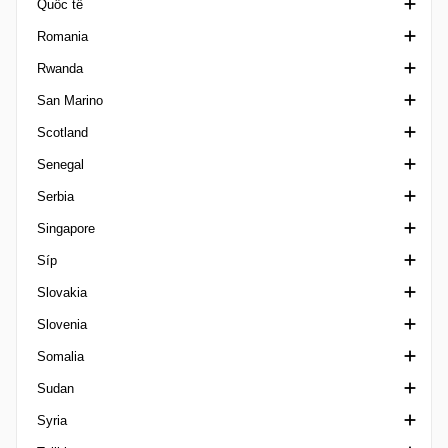
Quốc tế
Sul-Matogrossense
Supercopa Peru
VĐQG Phần Lan
Ligue 2 France
Qatar Cup
1. Deild Faroe Islands
Romania
Tocantinense
Suomen Cup
National 1
VĐQG Qatar
Ngoại hạng Faroe
Cúp Vô địch Châu Á
Rwanda
Ykkonen
National 2
QFA Cup
Siêu Cúp Faroe
Algarve Cup
Cupa Romaniei
San Marino
Ykkoscup Finland
National 3
Second Division
Logmanssteypid
Arab Club Champions Cup
VĐQG Romania
VĐQG Rwanda
Scotland
Ykkosliiga
Premiere Ligue
Stars League
Arab Cup
Liga 1 Feminin
VĐQG San Marino
Senegal
Trophée des Champions
Cúp bóng đá châu Phi
Liga II
Coppa Titano
Challenge Cup Scotland
Serbia
CAC Games
Liga III
Super Cup San Marino
Championship Scotland
Ligue 1 Senegal
Singapore
Campeones Cup
Supercupa
Highland / Lowland
Cup Serbia
Síp
Caribbean Cup
League Cup Scotland
Prva Liga
Cup Singapore
Slovakia
Giao hữu câu lạc bộ
League One Scotland
VĐQG Serbia
VĐQG Singapore
Hạng nhất Síp
Slovenia
China Cup
Ngoại hạng Scotland
Srpska Liga
League Cup Singapore
Hạng nhì Síp
VĐQG Slovakia
Somalia
Club Friendlies Women
League Two Scotland
Hạng ba Síp
2. liga Slovakia
1. SNL
Sudan
CONMEBOL/UEFA Finalissima
Scottish Cup
Siêu Cup Síp
3. liga Slovakia
2. SNL
hạng Nhất Somalia
Syria
COTIF Tournament
SWF Scottish Cup
Cup Cyprus
Cup Slovakia
3. SNL
Ngoại hạng Sudan