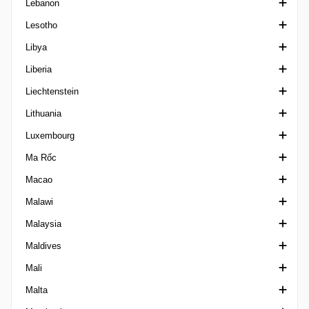
Lebanon
Mineiro 1
Siêu Cúp Kuwait
1. Liga Latvia
Lesotho
Mineiro 2
Emir Cup Kuwait
Siêu Cúp Latvia
Cup Lebanon
Libya
Mineiro 3
VĐQG Latvia
Ngoại hạng Lebanon
Ngoại hạng Lesotho
Liberia
Mineiro U20
Cup Latvia
Federation Cup Lebanon
Ngoại hạng Libya
Liechtenstein
Paraense A
LFA First Division
Lithuania
Paraense B1
Cup Liechtenstein
Luxembourg
Paraense B2
VĐQG Lithuania
Ma Rốc
Paraense U20
1 Lyga
VĐQG Luxembourg
Macao
Paraibano 1
Siêu Cúp Lithuania
Cup Luxembourg
VĐQG Ma Rốc
Malawi
Paraibano 2 Brazil
Cup Lithuania
Botola 2
VĐQG Macao
Malaysia
Paraibano U20
Cup Morocco
VĐQG Malawi
Maldives
Paranaense 1
FA Cup Malaysia
Mali
Paranaense 2
Malaysia Cup
VĐQG Maldives
Malta
Paranaense 3
Hạng nhất Malaysia
Ngoại hạng Mali