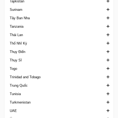
Tajikistan
Emirates Cup
SWPL Cup
I Liga Women
Cup Slovenia
Ngoại hạng Syria
Surinam
FIFA Confederations Cup
VĐQG Tajikistan
Tây Ban Nha
FIFA U17 Women's World Cup
Suriname Major League
Tanzania
Giao hữu
Cúp Nhà vua Tây Ban Nha
Thái Lan
FIFA U20 Women's World Cup
Copa Federacion
Ligi kuu Bara
Thổ Nhĩ Kỳ
Friendlies Women
La Liga
FA Cup Thailand
Thụy Điển
Gulf Cup of Nations
Primera Division Femenina
League Cup Thailand
1. Lig
Thụy Sĩ
International Champions Cup
Primera Division RFEF
VĐQG Thái Lan
2. Lig
VĐQG Thụy Điển
Togo
Islamic Solidarity Games
Segunda Division Spain
Thai Champions Cup
3. Lig Turkey
Damallsvenskan
1. Liga Classic
Trinidad and Tobago
King's Cup
Segunda Division RFEF
Thai League 2
Cup Turkey
Division 2
1. Liga Promotion
VĐQG Togo
Trung Quốc
Kirin Cup
Super Cup Spain
VĐQG Thổ Nhĩ Kỳ
Elitettan
2. Liga Interregional
Giải Chuyên nghiệp Trinidad và Tobago
Tunisia
Leagues Cup
Supercopa Femenina
Super Cup Turkey
Ettan
Challenge League Switzerland
Chinese Football League 1
Turkmenistan
Mediterranean Games
Tercera Division RFEF
Cúp Quốc gia Thụy Điển
Erste Liga Cup
Ngoại hạng Trung Quốc
VĐQG Tunisia
UAE
Olympics nam
Superettan
VĐQG Thụy Sĩ
FA Cúp Trung Quốc
Cup Tunisia
VĐQG Turkmenistan