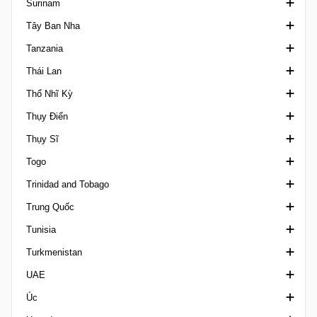
Surinam
FIFA Confederations Cup
VĐQG Tajikistan
Tây Ban Nha
FIFA U17 Women's World Cup
Suriname Major League
Tanzania
Giao hữu
Cúp Nhà vua Tây Ban Nha
Thái Lan
FIFA U20 Women's World Cup
Copa Federacion
Ligi kuu Bara
Thổ Nhĩ Kỳ
Friendlies Women
La Liga
FA Cup Thailand
Thụy Điển
Gulf Cup of Nations
Primera Division Femenina
League Cup Thailand
1. Lig
Thụy Sĩ
International Champions Cup
Primera Division RFEF
VĐQG Thái Lan
2. Lig
VĐQG Thụy Điển
Togo
Islamic Solidarity Games
Segunda Division Spain
Thai Champions Cup
3. Lig Turkey
Damallsvenskan
1. Liga Classic
Trinidad and Tobago
King's Cup
Segunda Division RFEF
Thai League 2
Cup Turkey
Division 2
1. Liga Promotion
VĐQG Togo
Trung Quốc
Kirin Cup
Super Cup Spain
VĐQG Thổ Nhĩ Kỳ
Elitettan
2. Liga Interregional
Giải Chuyên nghiệp Trinidad và Tobago
Tunisia
Leagues Cup
Supercopa Femenina
Super Cup Turkey
Ettan
Challenge League Switzerland
Chinese Football League 1
Turkmenistan
Mediterranean Games
Tercera Division RFEF
Cúp Quốc gia Thụy Điển
Erste Liga Cup
Ngoại hạng Trung Quốc
VĐQG Tunisia
UAE
Olympics nam
Superettan
VĐQG Thụy Sĩ
FA Cúp Trung Quốc
Cup Tunisia
VĐQG Turkmenistan
Úc
Olympics nữ
Svenska Cupen Women
Schweizer Pokal
Chinese Football League 2
Ligue 2 Tunisia
Youth League
Division 1 United Arab Emirates