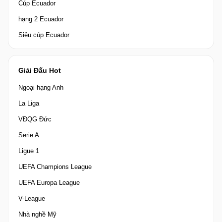
Cúp Ecuador
hạng 2 Ecuador
Siêu cúp Ecuador
Giải Đấu Hot
Ngoại hạng Anh
La Liga
VĐQG Đức
Serie A
Ligue 1
UEFA Champions League
UEFA Europa League
V-League
Nhà nghề Mỹ