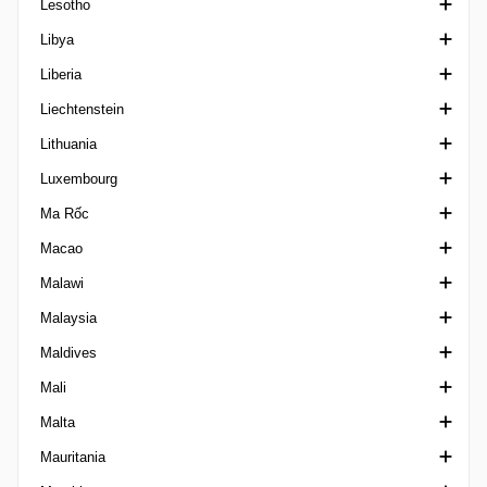
Lesotho
Mineiro 2
Emir Cup Kuwait
Siêu Cúp Latvia
Cup Lebanon
Libya
Mineiro 3
VĐQG Latvia
Ngoại hạng Lebanon
Ngoại hạng Lesotho
Liberia
Mineiro U20
Cup Latvia
Federation Cup Lebanon
Ngoại hạng Libya
Liechtenstein
Paraense A
LFA First Division
Lithuania
Paraense B1
Cup Liechtenstein
Luxembourg
Paraense B2
VĐQG Lithuania
Ma Rốc
Paraense U20
1 Lyga
VĐQG Luxembourg
Macao
Paraibano 1
Siêu Cúp Lithuania
Cup Luxembourg
VĐQG Ma Rốc
Malawi
Paraibano 2 Brazil
Cup Lithuania
Botola 2
VĐQG Macao
Malaysia
Paraibano U20
Cup Morocco
VĐQG Malawi
Maldives
Paranaense 1
FA Cup Malaysia
Mali
Paranaense 2
Malaysia Cup
VĐQG Maldives
Malta
Paranaense 3
Hạng nhất Malaysia
Ngoại hạng Mali
Mauritania
Paranaense U20
MFL Cup
Challenge Cup Malta