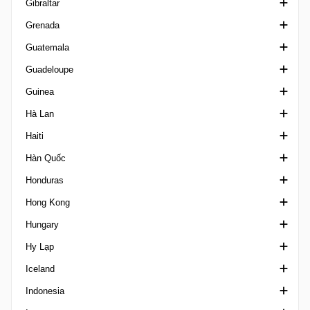
Gibraltar
Cearense U20
Regionalliga Germany
David Kipiani Cup
Cúp Quốc gia Ghana
Grenada
Copa Alagoas
Supercup der Frauen
Erovnuli Liga 2
Ngoại hạng Ghana
Ngoại hạng Gibraltar
Guatemala
Copa do Brasil
U19 Bundesliga
Siêu Cúp Georgia
Siêu Cúp Ghana
Siêu Cúp Gibraltar
Ngoại hạng Grenada
Guadeloupe
Copa do Brasil U17
Liga 3 Georgia
Rock Cup
VĐQG Guatemala
Guinea
Copa do Brasil U20
Primera Division Guatemala
Division d'Honneur
Hà Lan
Copa do Nordeste
VĐQG Guinea
Haiti
Copa Espírito Santo
Derde Divisie
Hàn Quốc
Copa Fares Lopes
VĐQG Hà Lan
Ligue Haitienne Haiti
Honduras
Copa Gaucha
Eerste Divisie
K League 1
Hong Kong
Copa Grao Para
Eredivisie Women
K League 2
VĐQG Honduras
Hungary
Copa Paulista
KNVB Beker Netherlands
K League Cup
FA Cup Hong Kong
Hy Lạp
Copa Rio
Siêu Cúp Hà Lan
Cúp Quốc Gia Hàn Quốc
Ngoại hạng Hong Kong
VĐQG Hungary
Iceland
Copa Rio U20
Reserve League Netherlands
K3 League
HKFA 1st Division
Magyar Kupa
Cúp Quốc gia Hy Lạp
Indonesia
Copa Santa Catarina
Tweede Divisie
WK-League
Sapling Cup
NB II
Football League
1. Deild Iceland