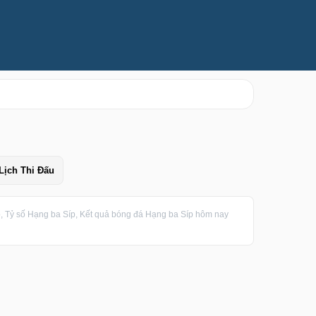
Lịch Thi Đấu
, Tỷ số Hạng ba Síp, Kết quả bóng đá Hạng ba Síp hôm nay