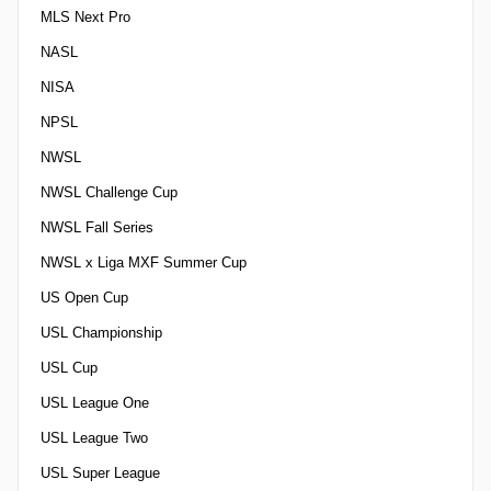
MLS Next Pro
NASL
NISA
NPSL
NWSL
NWSL Challenge Cup
NWSL Fall Series
NWSL x Liga MXF Summer Cup
US Open Cup
USL Championship
USL Cup
USL League One
USL League Two
USL Super League