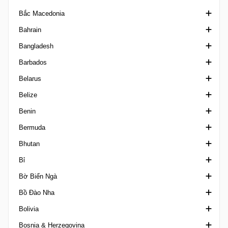
Bắc Macedonia
League One England
Primera D
Birinci Dasta
VĐQG Ba Lan
Championship Northern Ireland
Bahrain
League Two England
Giải hạng nhì Argentina
Cup Poland
Charity Shield
VĐQG Bắc Macedonia
Bangladesh
National League England
Super Copa Argentina
Ekstraliga Women
Irish Cup
Cup North Macedonia
Cúp Nhà vua Bahrain
Barbados
National League Cup
Super Copa International
I Liga
League Cup Northern Ireland
Second League North Macedonia
Ngoại hạng Bahrain
Ngoại hạng Bangladesh
Belarus
National League N / S England
Torneo Federal A Argentina
II Liga
VĐQG Bắc Ireland
Siêu Cúp Bahrain
Federation Cup Bangladesh
Ngoại hạng Barbados
Belize
Non League Div One
Torneo Promocional Amateur
III Liga
Premier Intermediate League
Federation Cup Bahrain
Giải Bóng đá hạng Nhất Belarus
Benin
Non League Premier
Torneo Proyeccion
Super Cup Poland
Premiership Women
Cúp Bóng đá Belarus
Ngoại hạng Belize
Bermuda
Ngoại hạng Anh
Trofeo de Campeones
Ngoại hạng Belarus, Vysshaya Liga
Ngoại hạng Benin
Bhutan
Professional Development League
2. Division Belarus
Ngoại hạng Bermuda
Bỉ
U18 Premier League
Siêu Cúp Belarus
Ngoại hạng Bhutan
Bờ Biển Ngà
Women’s FA Community Shield
Reserve League Belarus
Super League Bhutan
Giải hạng Nhì Bỉ
Bồ Đào Nha
Women's FA Cup
Cúp Bóng đá Bỉ
VĐQG Bờ Biển Ngà
Bolivia
Women's Super League
First Amateur Division
1a Divisao Women
Bosnia & Herzegovina
WSL 2
First Division A
Campeonato de Portugal Prio
Cúp bóng đá Bolivia