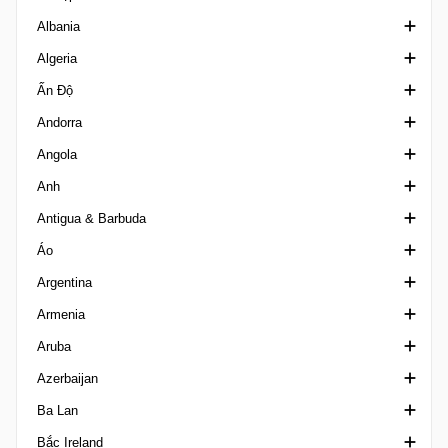
Albania
Division 1 Saudi Arabia
Cúp quốc gia Ai Cập
Algeria
King's Cup Saudi Arabia
Cúp Liên đoàn Ai Cập
1st Division Albania
Ấn Độ
VĐQG Ả Rập Xê Út
Ngoại hạng Ai Cập
2nd Division
Coupe de la Ligue Algeria
Andorra
Siêu Cúp Ả Rập Xê Út
Second Division A
Cup Albania
Coupe Nationale
AIFF Super Cup India
Angola
Siêu Cúp Ai Cập
Super Cup Albania
VĐQG Algeria
Calcutta Premier Division
VĐQG Andorra
Anh
VĐQG Albania
Ligue 2 Algeria
I-League
2a Divisio
Girabola
Antigua & Barbuda
Reserve League Algeria
I-League 2 India
Copa Constitucio
Hạng Nhất Anh
Áo
Super Cup Algeria
VĐQG Ấn Độ
Super Cup Andorra
Siêu cúp Anh
VĐQG Antigua & Barbuda
Argentina
Santosh Trophy India
Cúp Liên đoàn
Giải hạng hai Áo
Armenia
FA Cup
VĐQG Áo
Cúp quốc gia Argentina
Aruba
FA Trophy England
Cúp Bóng đá Áo
Cúp Siêu giải đấu
Cup Armenia
Azerbaijan
FA Women's League Cup
Frauenliga
VĐQG Argentina, Torneo Betano
Ngoại hạng Armenia
Division di Honor
Ba Lan
FA Youth Cup
Landesliga
Prim B Metro Argentina
Super Cup Armenia
Cúp Bóng đá Azerbaijan
Bắc Ireland
League Cup England
Regionalliga Austria
Primera C
First League Armenia
Ngoại hạng Azerbaijan
Central Youth League