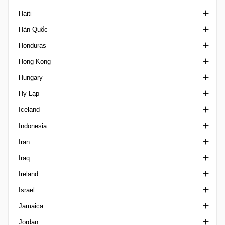
Haiti
Copa Espírito Santo
Derde Divisie
Hàn Quốc
Copa Fares Lopes
VĐQG Hà Lan
Ligue Haitienne Haiti
Honduras
Copa Gaucha
Eerste Divisie
K League 1
Hong Kong
Copa Grao Para
Eredivisie Women
K League 2
VĐQG Honduras
Hungary
Copa Paulista
KNVB Beker Netherlands
K League Cup
FA Cup Hong Kong
Hy Lạp
Copa Rio
Siêu Cúp Hà Lan
Cúp Quốc Gia Hàn Quốc
Ngoại hạng Hong Kong
VĐQG Hungary
Iceland
Copa Rio U20
Reserve League Netherlands
K3 League
HKFA 1st Division
Magyar Kupa
Cúp Quốc gia Hy Lạp
Indonesia
Copa Santa Catarina
Tweede Divisie
WK-League
Sapling Cup
NB II
Football League
1. Deild Iceland
Iran
Copa Verde
U18 Divisie 1 Netherlands
Senior Shield
NB III
VĐQG Hy Lạp
VĐQG Iceland
VĐQG Indonesia
Iraq
Estadual Junior U20
U19 Divisie 1
HKPL Cup
Hạng Nhì Hy Lạp
2. Deild
Liga 2 Indonesia
Azadegan League
Ireland
Gaucho 1
U21 Divisie 1 Netherlands
Gamma Ethniki
Besta deild Women
Piala Indonesia
VĐQG Iran
VĐQG I-rắc
Israel
Gaucho 2
Cup Iceland
Piala Presiden
Siêu Cúp Iran
FAI Cup
Jamaica
Gaucho 3
Fotbolti.net Cup A
Hazfi Cup
FAI President's Cup
Liga Alef
Jordan
Goiano 1
League Cup Iceland
First Division
Ngoại hạng Israel
Ngoại hạng Jamaica