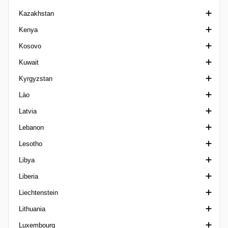
Kazakhstan
Goiano 2
Reykjavik Cup
Ngoại hạng Ireland
Liga Leumit
Ngoại hạng Jordan
Kenya
Goiano 3
Super Cup Iceland
League Cup Ireland
State Cup
Cup Jordan
1. Division Kazakhstan
Kosovo
Goiano U20
Women's President's Cup
Super Cup Israel
Siêu Cúp Jordan
Ngoại hạng Kazakhstan
Ngoại hạng Kenya
Kuwait
Maranhense 1
Toto Cup Ligat Al
Shield Cup Jordan
Siêu Cúp Kazakhstan
Shield Cup Kenya
Siêu Cup Kosovo
Kyrgyzstan
Maranhense 2
Cup Kazakhstan
Super League Kenya
VĐQG Kosovo
Crown Prince Cup Kuwait
Lào
Matogrossense 1
Cup Kosovo
Division 1 Kuwait
VĐQG Kyrgyzstan
Latvia
Matogrossense 2
VĐQG Kuwait
VĐQG Lào
Lebanon
Mineiro 1
Siêu Cúp Kuwait
1. Liga Latvia
Lesotho
Mineiro 2
Emir Cup Kuwait
Siêu Cúp Latvia
Cup Lebanon
Libya
Mineiro 3
VĐQG Latvia
Ngoại hạng Lebanon
Ngoại hạng Lesotho
Liberia
Mineiro U20
Cup Latvia
Federation Cup Lebanon
Ngoại hạng Libya
Liechtenstein
Paraense A
LFA First Division
Lithuania
Paraense B1
Cup Liechtenstein
Luxembourg
Paraense B2
VĐQG Lithuania