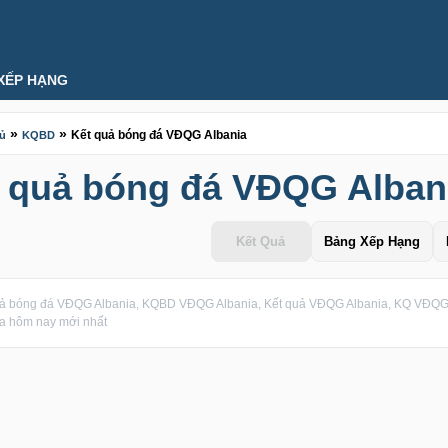
XẾP HẠNG
»
»
Kết quả bóng đá VĐQG Albania
hủ
KQBD
 quả bóng đá VĐQG Alban
Kết Quả
Bảng Xếp Hạng
uả bóng đá VĐQG Albania, KQBD VĐQG Albania, Kết quả VĐQG Albania, KQ VĐQG 
a hôm nay mới nhất