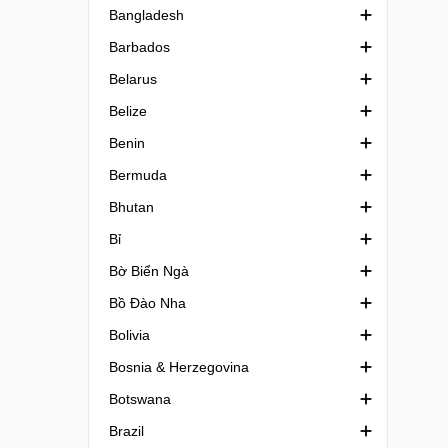
Bangladesh
National League England
Super Copa Argentina
Ekstraliga Women
Irish Cup
Cup North Macedonia
Cúp Nhà vua Bahrain
Barbados
National League Cup
Super Copa International
I Liga
League Cup Northern Ireland
Second League North Macedonia
Ngoại hạng Bahrain
Ngoại hạng Bangladesh
Belarus
National League N / S England
Torneo Federal A Argentina
II Liga
VĐQG Bắc Ireland
Siêu Cúp Bahrain
Federation Cup Bangladesh
Ngoại hạng Barbados
Belize
Non League Div One
Torneo Promocional Amateur
III Liga
Premier Intermediate League
Federation Cup Bahrain
Giải Bóng đá hạng Nhất Belarus
Benin
Non League Premier
Torneo Proyeccion
Super Cup Poland
Premiership Women
Cúp Bóng đá Belarus
Ngoại hạng Belize
Bermuda
Ngoại hạng Anh
Trofeo de Campeones
Ngoại hạng Belarus, Vysshaya Liga
Ngoại hạng Benin
Bhutan
Professional Development League
2. Division Belarus
Ngoại hạng Bermuda
Bỉ
U18 Premier League
Siêu Cúp Belarus
Ngoại hạng Bhutan
Bờ Biển Ngà
Women’s FA Community Shield
Reserve League Belarus
Super League Bhutan
Giải hạng Nhì Bỉ
Bồ Đào Nha
Women's FA Cup
Cúp Bóng đá Bỉ
VĐQG Bờ Biển Ngà
Bolivia
Women's Super League
First Amateur Division
1a Divisao Women
Bosnia & Herzegovina
WSL 2
First Division A
Campeonato de Portugal Prio
Cúp bóng đá Bolivia
Botswana
VĐQG Bỉ
Juniores U19
Giải hạng nhất Bolivia
Ngoại hạng Bosnia và Herzegovina
Brazil
Provincial
Liga 3 Portugal
Nacional B Bolivia
Cúp bóng đá Bosna và Hercegovina
Ngoại hạng Botswana