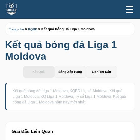
☰
»
»
Kết quả bóng đá Liga 1 Moldova
Trang chủ
KQBD
Kết quả bóng đá Liga 1
Moldova
Kết Quả
Bảng Xếp Hạng
Lịch Thi Đấu
Kết quả bóng đá Liga 1 Moldova, KQBD Liga 1 Moldova, Kết quả
Liga 1 Moldova, KQ Liga 1 Moldova, Tỷ số Liga 1 Moldova, Kết quả
bóng đá Liga 1 Moldova hôm nay mới nhất
Giải Đấu Liên Quan