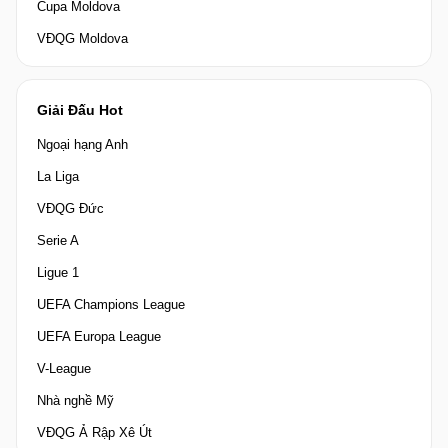
Cupa Moldova
VĐQG Moldova
Giải Đấu Hot
Ngoại hạng Anh
La Liga
VĐQG Đức
Serie A
Ligue 1
UEFA Champions League
UEFA Europa League
V-League
Nhà nghề Mỹ
VĐQG Ả Rập Xê Út