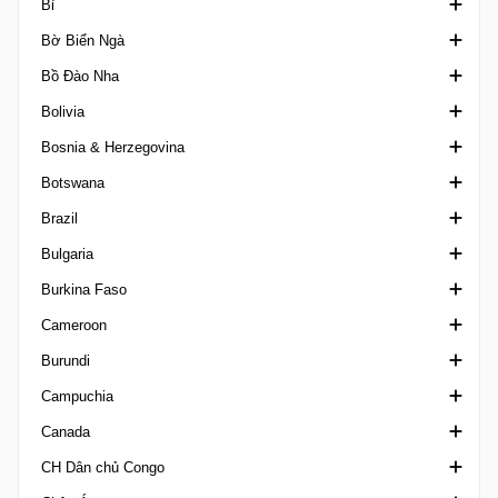
Bỉ
U18 Premier League
Siêu Cúp Belarus
Ngoại hạng Bhutan
Bờ Biển Ngà
Women’s FA Community Shield
Reserve League Belarus
Super League Bhutan
Giải hạng Nhì Bỉ
Bồ Đào Nha
Women's FA Cup
Cúp Bóng đá Bỉ
VĐQG Bờ Biển Ngà
Bolivia
Women's Super League
First Amateur Division
1a Divisao Women
Bosnia & Herzegovina
WSL 2
First Division A
Campeonato de Portugal Prio
Cúp bóng đá Bolivia
Botswana
VĐQG Bỉ
Juniores U19
Giải hạng nhất Bolivia
Ngoại hạng Bosnia và Herzegovina
Brazil
Provincial
Liga 3 Portugal
Nacional B Bolivia
Cúp bóng đá Bosna và Hercegovina
Ngoại hạng Botswana
Bulgaria
Second Amateur Division
VĐQG Bồ Đào Nha
Torneo Amistoso de Verano
Premijer Liga
Acreano
Burkina Faso
Super Cup Belgium
Liga Revelacao U23
Alagoano 1
Cúp Bóng đá Bulgaria
Cameroon
Super League Belgium
Siêu Cúp Bồ Đào Nha
Alagoano 2
Hạng Nhất Bulgaria
Ligue 1 Burkina Faso
Burundi
Third Amateur Division
Segunda Liga
Alagoano U20
Hạng Nhì Bulgaria
VĐQG Cameroon
Campuchia
Taca da Liga
Amapaense Brazil
Hạng Ba Bulgaria
Siêu Cúp Cameroon
Ligue A
Canada
Taca de Portugal
Amazonense 1
Super Cup Bulgaria
Elite Two
Ngoại hạng Campuchia
CH Dân chủ Congo
Taca Revelacao U23
Amazonense 2
Hun Sen Cup
Ngoại hạng Canada