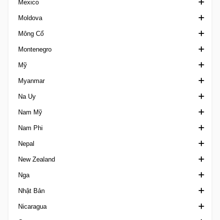
Mexico
Paulista A2
Ngoại hạng Malta
Mauritian League
Moldova
Paulista A3
FA Trophy Malta
Copa MX
Mông Cổ
Paulista A4
Super Cup Malta
Copa por Mexico
Cupa Moldova
Montenegro
Paulista Série B
VĐQG Mexico
VĐQG Moldova
Ngoại hạng Mông Cổ
Mỹ
Paulista U20
Liga de Expansion MX
Liga 1 Moldova
Siêu Cúp Mông Cổ
VĐQG Montenegro
Myanmar
Pernambucano 1
Liga MX Femenil
Cup Montenegro
Nhà nghề Mỹ
Na Uy
Pernambucano 2
Liga Premier Serie A
Second League Montenegro
MLS All-Star
VĐQG Myanmar
Nam Mỹ
Pernambucano 3
Liga Premier Serie B
MLS Next Pro
1. Division Norway
Nam Phi
Pernambucano U20
Supercopa MX
NASL
1. Division Women
CONMEBOL Copa America
Nepal
Piauiense
U20 League
NISA
2. Division Norway
CONMEBOL Copa America Femenina
1st Division South Africa
New Zealand
Potiguar 1
U23 League
NPSL
VĐQG Na Uy
CONMEBOL Libertadores
8 Cup
A Division
Nga
Potiguar 2
NWSL
3. Division Norway
CONMEBOL Libertadores Femenina
Cup South Africa
VĐQG New Zealand
Nhật Bản
Potiguar U20
NWSL Challenge Cup
Nasjonal U19 Champions League
CONMEBOL Libertadores U20
Diski Challenge
Chatham Cup
Ngoại hạng Crimea
Nicaragua
Primeira Liga Brazil
NWSL Fall Series
NM Cupen
CONMEBOL Pre-Olympic Tournament
Diski Shield
Premiership New Zealand
Cup Russia
Cúp Hoàng đế Nhật Bản